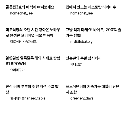
골든퀸3호의 매력에 빠져보세요
집에서 만드는 레스토랑 티라미수
homechef_lee
homechef_lee
미로식당의 오랜 시간 쌓아온 노하우
그냥 먹지 마세요! 바게트, 200% 즐
로 완성한 오리지널 국물 떡볶이
기는 방법!
미로식당.박승재셰프
mylittlebakery
알쏭달쏭 알록달록 해외 식재료 탐험
신혼쀼의 주말 삼시세끼
#1 BROWN
찌니집밥
요리먹구가
한식 러버 부부의 취향 저격 주말 밥
프로식단러의 지속가능 데일리 탄단
상
지 조합
한서테이블hanseo_table
greenery_days