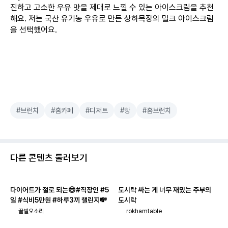
진하고 고소한 우유 맛을 제대로 느낄 수 있는 아이스크림을 추천
해요. 저는 국산 유기농 우유로 만든 상하목장의 밀크 아이스크림
을 선택했어요.
#브런치
#홈카페
#디저트
#빵
#홈브런치
다른 콘텐츠 둘러보기
다이어트가 절로 되는😎#직장인 #5
도시락 싸는 게 너무 재밌는 주부의
일 #식비5만원 #하루3끼 챌린지💸
도시락
꿀벌오소리
rokhamtable