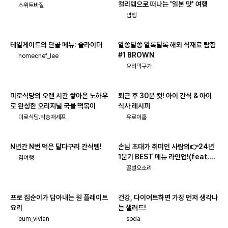
컬리템으로 떠나는 '일본 맛' 여행
스위트바질
임펭
테일게이트의 단골 메뉴: 슬라이더
알쏭달쏭 알록달록 해외 식재료 탐험
#1 BROWN
homechef_lee
요리먹구가
미로식당의 오랜 시간 쌓아온 노하우
퇴근 후 30분 컷! 아이 간식 & 아이
로 완성한 오리지널 국물 떡볶이
식사 레시피
미로식당.박승재셰프
유로이홈
N년간 N번 먹은 달다구리 간식템!
손님 초대가 취미인 사람의👉24년
1분기 BEST 메뉴 라인업!(feat.주
김여행
류_페어링)
꿀벌오소리
프로 집순이가 담아내는 원 플레이트
건강, 다이어트하면 가장 먼저 생각나
요리
는 샐러드!
eum_vivian
soda