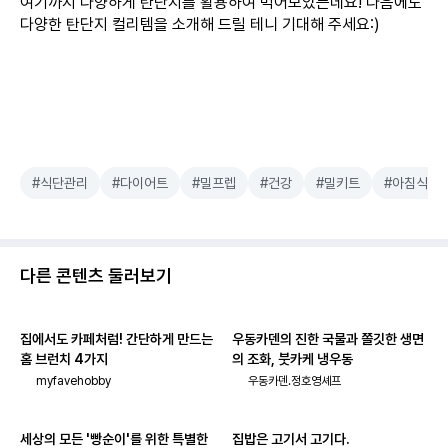
여기까지 다양하게 탄단지를 활용하여 먹어보았는데요! 다음에도
다양한 탄단지 컬리템을 소개해 드릴 테니 기대해 주세요:)
#식단관리
#다이어트
#밀프렙
#건강
#밀키트
#아침식사
다른 콘텐츠 둘러보기
집에서도 카페처럼! 간단하게 만드는
우동카덴의 진한 국물과 쫄깃한 생면
홈 브런치 4가지
의 조화, 붓카케 냉우동
myfavehobby
우동카덴.정호영셰프
세상의 모든 '빵순이'를 위한 특별한
집밥은 고기서 고기다.