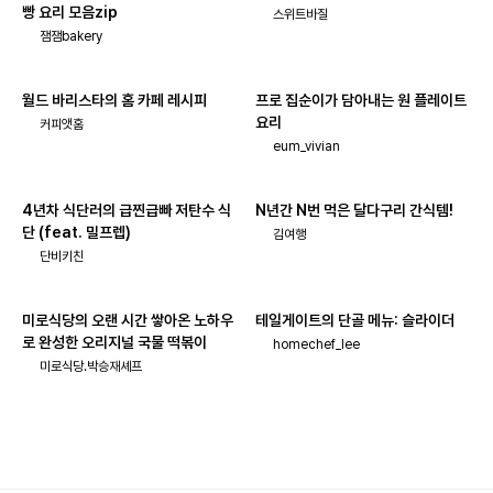
빵 요리 모음zip
스위트바질
잼잼bakery
월드 바리스타의 홈 카페 레시피
프로 집순이가 담아내는 원 플레이트
요리
커피앳홈
eum_vivian
4년차 식단러의 급찐급빠 저탄수 식
N년간 N번 먹은 달다구리 간식템!
단 (feat. 밀프렙)
김여행
단비키친
미로식당의 오랜 시간 쌓아온 노하우
테일게이트의 단골 메뉴: 슬라이더
로 완성한 오리지널 국물 떡볶이
homechef_lee
미로식당.박승재셰프