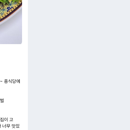
~ 중식당에
초벌
 집이 고
가 너무 맛있