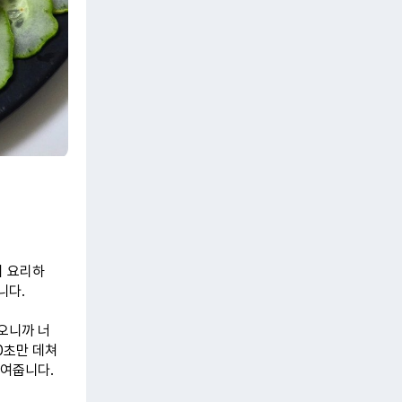
미 요리하
니다.
오니까 너
20초만 데쳐
여줍니다.