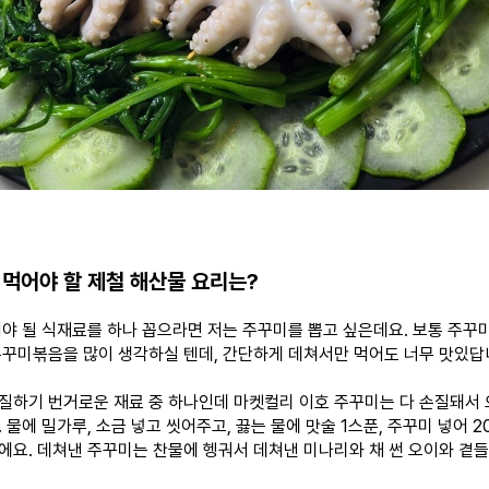
 먹어야 할 제철 해산물 요리는?
어야 될
식재료를 하나 꼽으라면 저는 주꾸미를 뽑고 싶은데요. 보통 주
꾸
꾸미볶음을
많이
생각하실 텐데,
간단하게 데쳐서만 먹어도 너무 맛있답
질하기 번거로운 재료 중 하나인데 마켓컬리 이호 주꾸미는 다
손질돼서
 물에 밀가루, 소금 넣고 씻어주고, 끓는 물에 맛술 1스푼, 주꾸미 넣어 
에요. 데쳐낸 주꾸미는 찬물에 헹궈서 데쳐낸 미나리와
채 썬
오이와 곁들