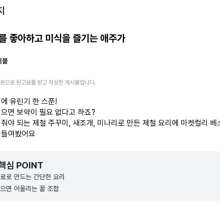
지
를 좋아하고 미식을 즐기는 애주가
이블
일환으로 원고료를 받고 작성한 게시물입니다.
식에
유린기
한 스푼!
으면 보약이
필요 없다고
하죠?
어줘야 되는 제철 주꾸미, 새조개, 미나리로 만든
제철 요리에
마켓컬리 베
곁들여봤어요
 핵심 POINT
재료로 만드는 간단한 요리
으면 어울리는 꿀 조합