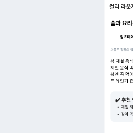
컬리 라운
술과 요리
임쵸테
퍼플즈 활동의 
봄 제철 음
제철 음식
먹
봄엔 꼭 먹
트 유린기 
✔️ 추천
제철 
같이 먹