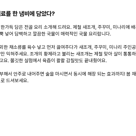
재료를 한 냄비에 담았다?
 한가득 담은 전골 요리
소개해 드려요.
제철 새조개, 주꾸미, 미나리에 배추
뿍 넣어 담백하고 깔끔한 국물이 매력적인
국물 요리랍니다.
외한 채소류를
육수 넣고
먼저 끓여주다가 새조개, 주꾸미, 미나리 주인
짝만 익혀주세요. 조개의 황제라고 불리는 새조개는
제철 맞아
살이 통통하
고요. 쫄깃한 살점에서 육즙이 콸콸 감칠맛도 끝내줬어요.
부해서 안주로 내어주면 술을 마시면서 동시에 해장 되는 효과까지! 봄 재
리로 드셔보세요.