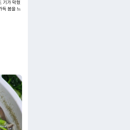
도 기가 막혔
가득 봄을 느