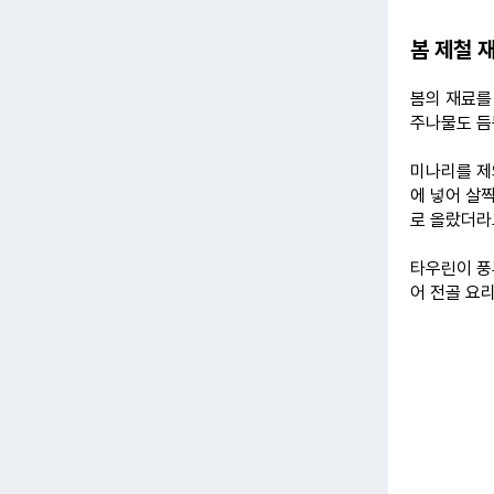
봄 제철 
봄의 재료를
주나물도 듬
미나리를 제
에 넣어 살
로 올랐더라
타우린이 풍
어 전골 요