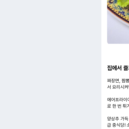
집에서 즐
짜장면, 짬
서 요리시
에어프라이어
로 한 번 튀
양상추 가득
급 중식당!