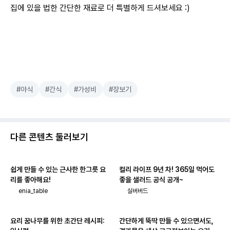
집에 있을 법한 간단한 재료로 더 특별하게 드셔보세요 :)
#야식
#간식
#가성비
#장보기
다른 콘텐츠 둘러보기
쉽게 만들 수 있는 근사한 한그릇 요
컬리 라이프 9년 차! 365일 먹어도
리를 좋아해요!
좋을 샐러드 공식 공개~
enia_table
실버버드
요리 꿈나무를 위한 초간단 레시피:
간단하게 뚝딱 만들 수 있으면서도,