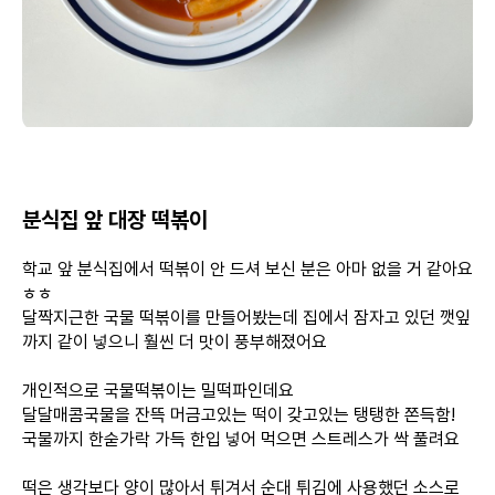
분식집 앞 대장 떡볶이
학교 앞 분식집에서 떡볶이 안 드셔 보신 분은 아마 없을 거 같아요
ㅎㅎ
달짝지근한 국물 떡볶이를 만들어봤는데 집에서 잠자고 있던 깻잎
까지 같이 넣으니 훨씬 더 맛이 풍부해졌어요
개인적으로 국물떡볶이는 밀떡파인데요
달달매콤국물을 잔뜩 머금고있는 떡이 갖고있는 탱탱한 쫀득함!
국물까지 한숟가락 가득 한입 넣어 먹으면 스트레스가 싹 풀려요
떡은 생각보다 양이 많아서 튀겨서 순대 튀김에 사용했던 소스로