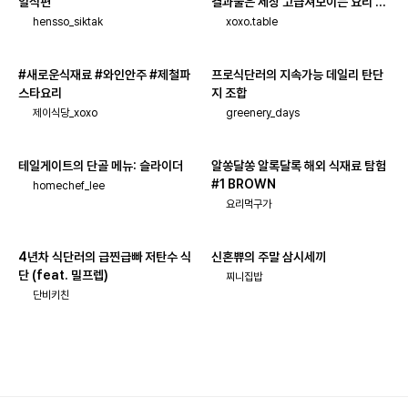
일식편
결과물은 세상 고급져보이는 요리 모
음!
hensso_siktak
xoxo.table
#새로운식재료 #와인안주 #제철파
프로식단러의 지속가능 데일리 탄단
스타요리
지 조합
제이식당_xoxo
greenery_days
테일게이트의 단골 메뉴: 슬라이더
알쏭달쏭 알록달록 해외 식재료 탐험
#1 BROWN
homechef_lee
요리먹구가
4년차 식단러의 급찐급빠 저탄수 식
신혼쀼의 주말 삼시세끼
단 (feat. 밀프렙)
찌니집밥
단비키친