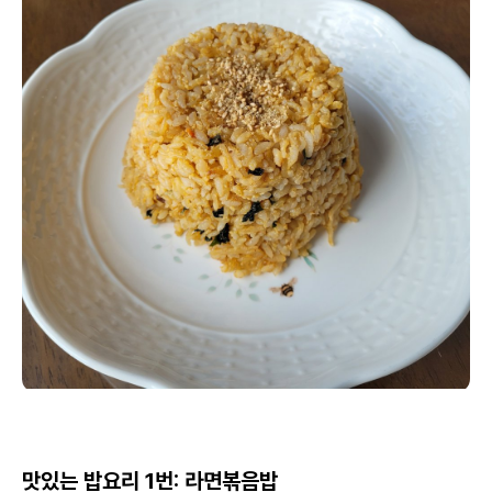
맛있는 밥요리 1번: 라면볶음밥