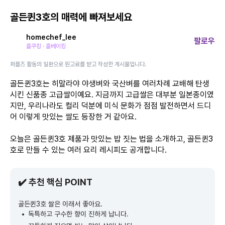
골든퀸3호의 매력에 빠져보세요
homechef_lee
팔로우
홈쿠킹 · 홈베이킹
퍼플즈 활동의 일환으로 원고료를 받고 작성한 게시물입니다.
골든퀸3호는 히말라야 야생벼와 국산벼를 여러차례 교배해 탄생
시킨 신품종 고급쌀이예요. 지금까지 고급쌀은 대부분 일본종이였
지만, 우리나라도 컬리 덕분에 미식 문화가 점점 발전하면서 드디
어 이렇게 맛있는 쌀도 등장한 거 같아요.
오늘은 골든퀸3호 제품과 맛있는 밥 짓는 법을 소개하고, 골든퀸3
호로 만들 수 있는 여러 요리 레시피도 공개합니다.
✔️ 추천 핵심 POINT
골든퀸3호 쌀은 이래서 좋아요.
독특하고 구수한 향이 진하게 납니다.