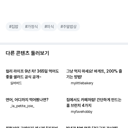
#집밥
#가정식
#미식
#주말밥상
다른 콘텐츠 둘러보기
컬리 라이프 9년 차! 365일 먹어도
그냥 먹지 마세요! 바게트, 200% 즐
좋을 샐러드 공식 공개~
기는 방법!
실버버드
mylittlebakery
연어, 어디까지 먹어봤나연?
집에서도 카페처럼! 간단하게 만드는
홈 브런치 4가지
_la_petite_joie_
myfavehobby