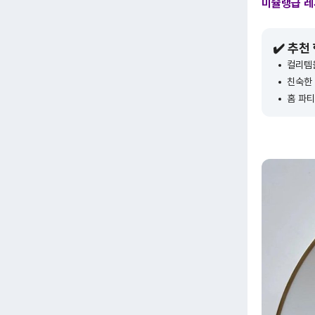
미슐랭급 
✔️ 추천
컬리템
친숙한
홈 파티