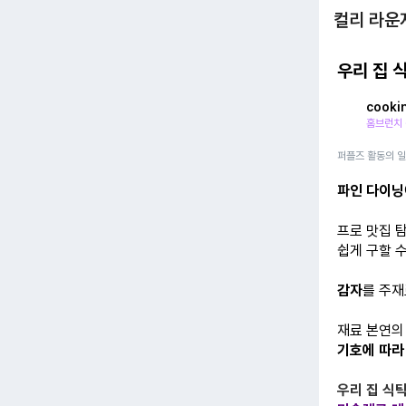
컬리 라운
우리 집 
cookin
홈브런치 
퍼플즈 활동의 
파인 다이닝
프로 맛집 
쉽게 구할 
감자
를 주재
재료 본연의
기호에 따라
우리 집 식