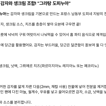
 감자와 생크림 조합! "그라탕 도피누아"
피누아
는 감자와 생크림을 기본으로 만드는 프랑스 남동부 도피네 지방의
자, 생크림 소스, 치즈를 층층이 쌓아 오븐에 구우면 끝!
그릇에 넉넉히 구워 여럿이서 나눠먹을 수 있어서 홈 파티 음식으로 제격입
외에 당근을 활용했어요. 감자는 부드러움, 당근은 달큰함이 돋보여 둘 다
, 생크림, 넛맥, 그뤼에르 치즈(파르미지아노 레지아노 또는 페코리노)
제거한 감자를 얇게 자른 다음(2mm, 채칼 사용) 찬물에 넣어 전분을 제거
녹인 팬에 다진 마늘, 월계수, 우유를 넣고 끓어오르면 감자, 소금, 넛맥을
자와 소스를 분리합니다.