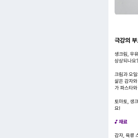
극강의 부
생크림, 우
상상되나요
크림과 오일
삶은 감자와
가 파스타와
토마토, 생
요!
♪ 재료
감자, 육류