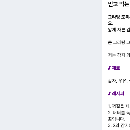
믿고 먹는
그라탕 도
요.
얇게 자른 감
큰 그라탕 
저는 감자 
♪ 재료
감자, 우유
♪ 레시피
1. 껍질을 
2. 버터를 
끓입니다.
3. 2의 감