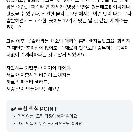
됐겠지요) 일회용 포크로 푹 찍어 파스타 한 점과 루꼴라를 입에
넣은 순간…! 파스타 면 자체가 (냉장 보관을 했는데도!) 이렇게나
맛있을 수 있구나, 신선한 올리브 오일에서는 이런 맛이 나는 구나,
쌉쌀하면서도 고소한, 못해도 12가지 맛은 날 것 같은 이 채소는
뭘까..!?
그날 이후, 루꼴라라는 채소의 매력에 흠뻑 빠져들었고요, 화려하
고 대단한 조리법이 없어도 본 재료의 맛으로만 승부하는 음식이
더없이 럭셔리하다는 것도 알게 되었어요.
작열하는 카탈루냐 지역의 태양과
서늘한 지중해의 바람이 느껴지는
까르푸 파스타 샐러드,
저랑 같이 만들어보실래요?
✔️ 추천 핵심 POINT
더운 여름, 조리 과정이 짧아 좋아요
미리 만들어 두면 도시락으로도 좋아요