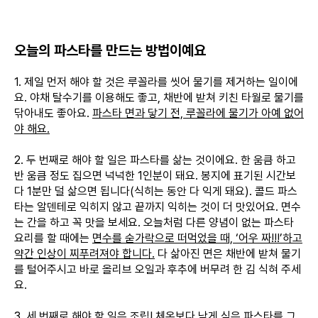
오늘의 파스타를 만드는 방법이예요
1. 제일 먼저 해야 할 것은 루꼴라를 씻어 물기를 제거하는 일이에
요. 야채 탈수기를 이용해도 좋고, 채반에 받쳐 키친 타월로 물기를
닦아내도 좋아요.
파스타 면과 닿기 전, 루꼴라에 물기가 아예 없어
야 해요.
2. 두 번째로 해야 할 일은 파스타를 삶는 것이에요. 한 움큼 하고
반 움큼 정도 집으면 넉넉한 1인분이 돼요. 봉지에 표기된 시간보
다 1분만 덜 삶으면 됩니다(식히는 동안 다 익게 돼요). 콜드 파스
타는 알덴테로 익히지 않고 끝까지 익히는 것이 더 맛있어요. 면수
는 간을 하고 꼭 맛을 보세요. 오늘처럼 다른 양념이 없는 파스타
요리를 할 때에는
면수를 숟가락으로 떠먹었을 때, ‘어우 짜!!!’하고
약간 인상이 찌푸려져야 합니다.
다 삶아진 면은 채반에 받쳐 물기
를 털어주시고 바로 올리브 오일과 후추에 버무려 한 김 식혀 주세
요.
3. 세 번째로 해야 할 일은 조립! 체온보다 낮게 식은 파스타를 그