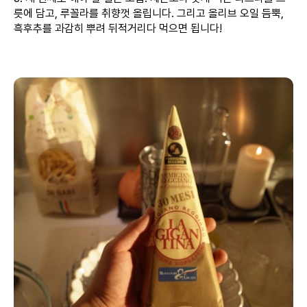
릇에 담고, 루꼴라를 취향껏 올립니다. 그리고 올리브 오일 듬뿍,
흑후추를 과감히 뿌려 뒤적거리다 먹으면 됩니다!