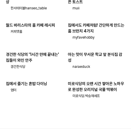
상
픈 토스트
한서테이블hanseo_table
muii
월드 바리스타의 홈 카페 레시피
집에서도 카페처럼! 간단하게 만드는
홈 브런치 4가지
커피앳홈
myfavehobby
경건한 식당의 '1시간 만에 끝내는'
아는 맛이 무서운 학교 앞 분식집 감
집들이 와인 안주
성
경건한식당
naraeduck
집에서 즐기는 혼밥 다이닝
미로식당의 오랜 시간 쌓아온 노하우
로 완성한 오리지널 국물 떡볶이
염미
미로식당.박승재셰프