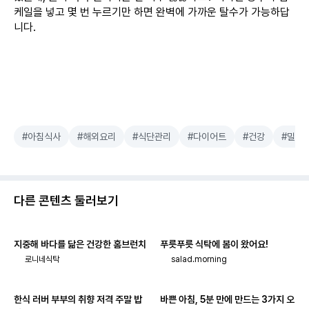
케일을 넣고 몇 번 누르기만 하면 완벽에 가까운 탈수가 가능하답
니다.
#아침식사
#해외요리
#식단관리
#다이어트
#건강
#밀프
다른 콘텐츠 둘러보기
지중해 바다를 닮은 건강한 홈브런치
푸릇푸릇 식탁에 봄이 왔어요!
로니네식탁
salad.morning
한식 러버 부부의 취향 저격 주말 밥
바쁜 아침, 5분 만에 만드는 3가지 오