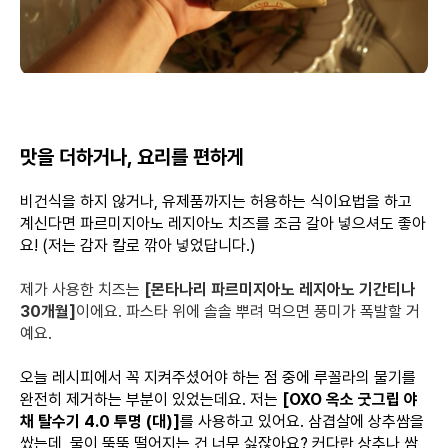
맛을 더하거나, 요리를 편하게
비건식을 하지 않거나, 유제품까지는 허용하는 식이요법을 하고
계신다면 파르미지아노 레지아노 치즈를 조금 갈아 넣으셔도 좋아
요! (저는 감자 칼로 깎아 넣었답니다.)
제가 사용한 치즈는
[몬타나리 파르미지아노 레지아노 기간티나
30개월]
이에요. 파스타 위에 솔솔 뿌려 먹으면 풍미가 폭발할 거
예요.
오늘 레시피에서 꼭 지켜주셨어야 하는 점 중에 루꼴라의 물기를
완전히 제거하는 부분이 있었는데요. 저는
[OXO 옥소 굿그립 야
채 탈수기 4.0 투명 (대)]
를 사용하고 있어요. 삼겹살에 상추쌈을
쌌는데, 물이 뚝뚝 떨어지는 건 너무 싫잖아요? 커다란 상추나 쌈