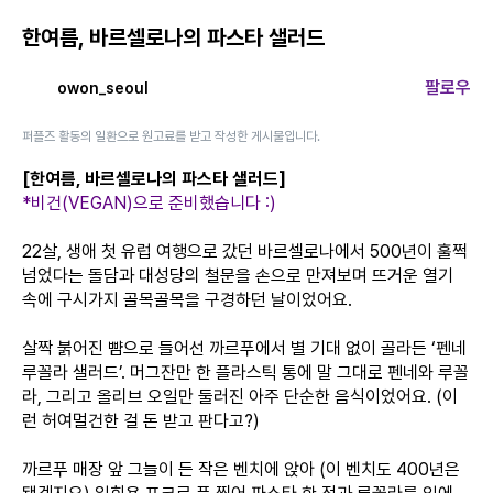
한여름, 바르셀로나의 파스타 샐러드
팔로우
owon_seoul
퍼플즈 활동의 일환으로 원고료를 받고 작성한 게시물입니다.
[한여름, 바르셀로나의 파스타 샐러드]
*비건(VEGAN)으로 준비했습니다 :)
22살, 생애 첫 유럽 여행으로 갔던 바르셀로나에서 500년이 훌쩍
넘었다는 돌담과 대성당의 철문을 손으로 만져보며 뜨거운 열기
속에 구시가지 골목골목을 구경하던 날이었어요.
살짝 붉어진 뺨으로 들어선 까르푸에서 별 기대 없이 골라든 ‘펜네
루꼴라 샐러드’. 머그잔만 한 플라스틱 통에 말 그대로 펜네와 루꼴
라, 그리고 올리브 오일만 둘러진 아주 단순한 음식이었어요. (이
런 허여멀건한 걸 돈 받고 판다고?)
까르푸 매장 앞 그늘이 든 작은 벤치에 앉아 (이 벤치도 400년은