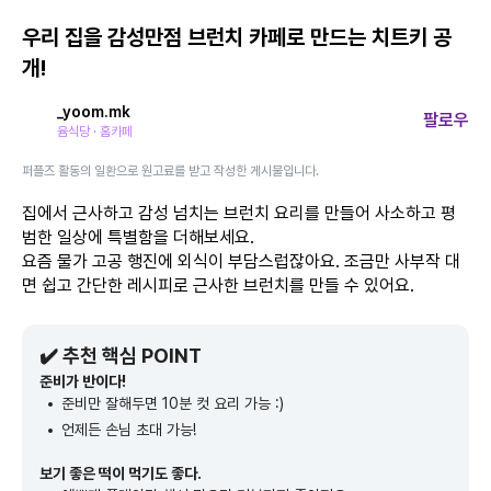
우리 집을 감성만점 브런치 카페로 만드는 치트키 공
개!
_yoom.mk
팔로우
윰식당 · 홈카페
퍼플즈 활동의 일환으로 원고료를 받고 작성한 게시물입니다.
집에서 근사하고 감성 넘치는 브런치 요리를 만들어 사소하고 평
범한 일상에 특별함을 더해보세요.
요즘 물가 고공 행진에 외식이 부담스럽잖아요. 조금만 사부작 대
면 쉽고 간단한 레시피로 근사한 브런치를 만들 수 있어요.
✔️ 추천 핵심 POINT
준비가 반이다!
준비만 잘해두면 10분 컷 요리 가능 :)
언제든 손님 초대 가능!
보기 좋은 떡이 먹기도 좋다.