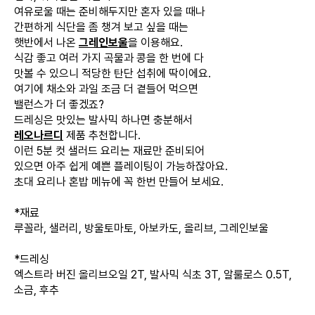
여유로울 때는 준비해두지만 혼자 있을 때나
간편하게 식단을 좀 챙겨 보고 싶을 때는
햇반에서 나온
그레인보울
을 이용해요.
식감 좋고 여러 가지 곡물과 콩을 한 번에 다
맛볼 수 있으니 적당한 탄단 섭취에 딱이에요.
여기에 채소와 과일 조금 더 곁들어 먹으면
밸런스가 더 좋겠죠?
드레싱은 맛있는 발사믹 하나면 충분해서
레오나르디
제품 추천합니다.
이런 5분 컷 샐러드 요리는 재료만 준비되어
있으면 아주 쉽게 예쁜 플레이팅이 가능하잖아요.
초대 요리나 혼밥 메뉴에 꼭 한번 만들어 보세요.
*재료
루꼴라, 샐러리, 방울토마토, 아보카도, 올리브, 그레인보울
*드레싱
엑스트라 버진 올리브오일 2T, 발사믹 식초 3T, 알룰로스 0.5T,
소금, 후추