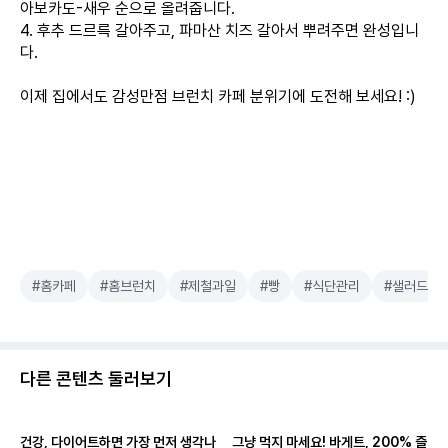
아보카도-새우 순으로 올려줍니다.
4. 후추 드르륵 갈아주고, 파마산 치즈 갈아서 뿌려주면 완성입니
다.
이제 집에서도 감성만점 브런치 카페 분위기에 도전해 보세요! :)
#홈카페
#홈브런치
#제철과일
#빵
#식단관리
#샐러드
다른 콘텐츠 둘러보기
건강, 다이어트하면 가장 먼저 생각나
그냥 먹지 마세요! 바게트, 200% 즐