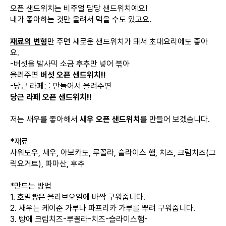
오픈 샌드위치는 비주얼 담당 샌드위치예요!
내가 좋아하는 것만 올려서 먹을 수도 있고요.
재료의 변형
만 주면 새로운 샌드위치가 돼서 초대요리에도 좋아
요.
-버섯을 발사믹 소금 후추만 넣어 볶아
올려주면
버섯 오픈 샌드위치!!
-당근 라페를 만들어서 올려주면
당근 라페 오픈 샌드위치!!
저는 새우를 좋아해서
새우 오픈 샌드위치
를 만들어 보겠습니다.
*재료
사워도우, 새우, 아보카도, 루꼴라, 슬라이스 햄, 치즈, 크림치즈(그
릭요거트), 파마산, 후추
*만드는 방법
1. 호밀빵은 올리브오일에 바싹 구워줍니다.
2. 새우는 케이준 가루나 파프리카 가루를 뿌려 구워줍니다.
3. 빵에 크림치즈-루꼴라-치즈-슬라이스햄-