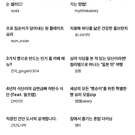
는 샐러드!
기는 방법!
soda
mylittlebakery
프로 집순이가 담아내는 원 플레이트
지중해 바다를 닮은 건강한 홈브런치
요리
로니네식탁
eum_vivian
3가지 빵으로 만드는 인기 홈 카페 메
심야 식당을 본 적 있는 당신이라면!
뉴!!
컬리템으로 떠나는 '일본 맛' 여행
진저_ginger0304
임펭
4년차 식단러의 급찐급빠 저탄수 식
세상의 모든 '빵순이'를 위한 특별한
단 (feat. 밀프렙)
빵 요리 모음zip
단비키친
잼잼bakery
직장인 간단 도시락 공개합니다.
집에서 즐기는 혼밥 다이닝
간단도시락
염미