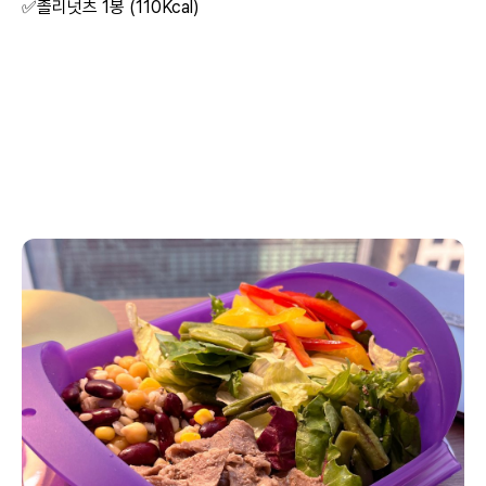
✅졸리넛츠 1봉 (110Kcal)