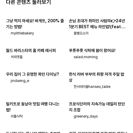
다른 콘텐츠 둘러보기
그냥 먹지 마세요! 바게트, 200% 즐
손님 초대가 취미인 사람의👉24년
기는 방법!
1분기 BEST 메뉴 라인업!(feat.주
류_페어링)
mylittlebakery
꿀벌오소리
월드 바리스타의 홈 카페 레시피
푸릇푸릇 식탁에 봄이 왔어요!
커피앳홈
salad.morning
우리 집이 그 유명한 파인 다이닝?
한식 러버 부부의 취향 저격 주말 밥
상
jindaeng_e
한서테이블hanseo_table
밀키트로 동남아 맛집 여행 다니는
프로식단러의 지속가능 데일리 탄단
법!
지 조합
리틀식탁
greenery_days