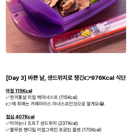
[Day 3] 바쁜 날, 샌드위치로 챙긴👉976Kcal 식단
아침 115Kcal
✅한끼통살 리얼 백마녀스프 (115Kcal)
👉제 최애는 카페마마스 마녀스프인것으로 할게요😂
점심 407Kcal
✅미아논나 S.R.T 샌드위치 (237Kcal)
✅풀무원 핸디밀 리얼그레인 프로틴 플랜 (170Kcal)