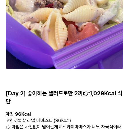
[Day 2] 좋아하는 샐러드로만 2끼👉1,029Kcal 식
단
아침 96Kcal
✅한끼통살 리얼 마녀스프 (96Kcal)
👉아침은 사진없이 넘어갈게요~ 카페마마스가 너무 자극적이라