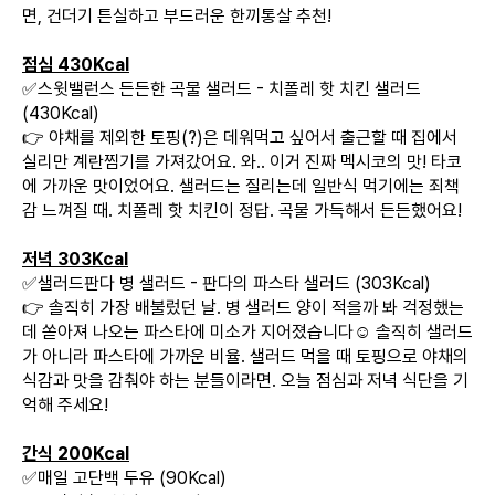
면, 건더기 튼실하고 부드러운 한끼통살 추천!
점심 430Kcal
✅스윗밸런스 든든한 곡물 샐러드 - 치폴레 핫 치킨 샐러드
(430Kcal)
👉 야채를 제외한 토핑(?)은 데워먹고 싶어서 출근할 때 집에서
실리만 계란찜기를 가져갔어요. 와.. 이거 진짜 멕시코의 맛! 타코
에 가까운 맛이었어요. 샐러드는 질리는데 일반식 먹기에는 죄책
감 느껴질 때. 치폴레 핫 치킨이 정답. 곡물 가득해서 든든했어요!
저녁 303Kcal
✅샐러드판다 병 샐러드 - 판다의 파스타 샐러드 (303Kcal)
👉 솔직히 가장 배불렀던 날. 병 샐러드 양이 적을까 봐 걱정했는
데 쏟아져 나오는 파스타에 미소가 지어졌습니다☺️ 솔직히 샐러드
가 아니라 파스타에 가까운 비율. 샐러드 먹을 때 토핑으로 야채의
식감과 맛을 감춰야 하는 분들이라면. 오늘 점심과 저녁 식단을 기
억해 주세요!
간식 200Kcal
✅매일 고단백 두유 (90Kcal)