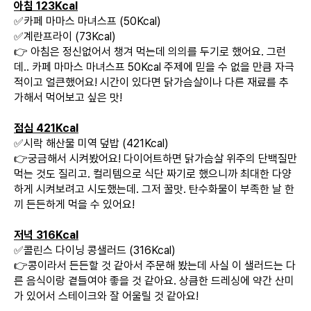
아침 123Kcal
✅카페 마마스 마녀스프 (50Kcal)
✅계란프라이 (73Kcal)
👉 아침은 정신없어서 챙겨 먹는데 의의를 두기로 했어요. 그런
데.. 카페 마마스 마녀스프 50Kcal 주제에 믿을 수 없을 만큼 자극
적이고 얼큰했어요! 시간이 있다면 닭가슴살이나 다른 재료를 추
가해서 먹어보고 싶은 맛!
점심 421Kcal
✅시락 해산물 미역 덮밥 (421Kcal)
👉궁금해서 시켜봤어요! 다이어트하면 닭가슴살 위주의 단백질만
먹는 것도 질리고. 컬리템으로 식단 짜기로 했으니까 최대한 다양
하게 시켜보려고 시도했는데. 그저 꿀맛. 탄수화물이 부족한 날 한
끼 든든하게 먹을 수 있어요!
저녁 316Kcal
✅콜린스 다이닝 콩샐러드 (316Kcal)
👉콩이라서 든든할 것 같아서 주문해 봤는데 사실 이 샐러드는 다
른 음식이랑 곁들여야 좋을 것 같아요. 상큼한 드레싱에 약간 산미
가 있어서 스테이크와 잘 어울릴 것 같아요!