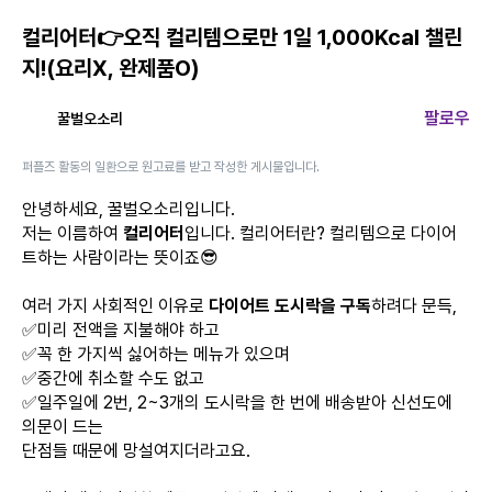
컬리어터👉오직 컬리템으로만 1일 1,000Kcal 챌린
지!(요리X, 완제품O)
팔로우
꿀벌오소리
퍼플즈 활동의 일환으로 원고료를 받고 작성한 게시물입니다.
안녕하세요, 꿀벌오소리입니다.
저는 이름하여
컬리어터
입니다. 컬리어터란? 컬리템으로 다이어
트하는 사람이라는 뜻이죠😎
여러 가지 사회적인 이유로
다이어트 도시락을 구독
하려다 문득,
✅미리 전액을 지불해야 하고
✅꼭 한 가지씩 싫어하는 메뉴가 있으며
✅중간에 취소할 수도 없고
✅일주일에 2번, 2~3개의 도시락을 한 번에 배송받아 신선도에
의문이 드는
단점들 때문에 망설여지더라고요.