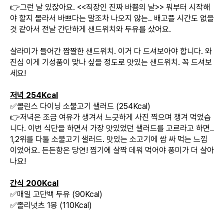
👉그런 날 있잖아요. <<직장인 진짜 바쁨의 날>> 뭐부터 시작해
야 할지 몰라서 바쁘다는 말조차 나오지 않는.. 배고플 시간도 없을
것 같아서 전날 간단하게 샌드위치와 두유를 샀어요.
살라미가 들어간 짭짤한 샌드위치. 이거 다 드셔보아야 합니다. 와
진심 이게 기성품이 맞나 싶을 정도로 맛있는 샌드위치. 꼭 드셔보
세요!
저녁 254Kcal
✅콜린스 다이닝 소불고기 샐러드 (254Kcal)
👉저녁은 조금 여유가 생겨서 느긋하게 사진 찍으며 챙겨 먹었습
니다. 이번 식단을 하면서 가장 맛있었던 샐러드를 고르라고 하면..
1,2위를 다툴 소불고기 샐러드. 맛있는 소고기에 쌈 싸 먹는 느낌
이었어요. 든든함은 당연! 찜기에 살짝 데워 먹어야 풍미가 더 살아
나요!
간식 200Kcal
✅매일 고단백 두유 (90Kcal)
✅졸리넛츠 1봉 (110Kcal)