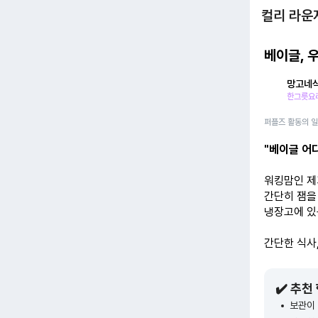
컬리 라운
베이글, 우
망고네
한그릇요리
퍼플즈 활동의 
"베이글 어
워킹맘인 제
간단히 잼을 
냉장고에 있
간단한 식사
✔️ 추천
보관이 