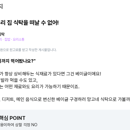
지
리 집 식탁을 떠날 수 없어!
식탁
 · 집밥 · 요리소통
일환으로 원고료를 받고 작성한 게시물입니다.
디까지 먹어봤나요?"
가 항상 상비해두는 식재료가 있다면 그건 베이글이에요!
발라 먹을 수도 있고,
는 어떤 재료와도 요리가 가능하기 때문이죠.
, 디저트, 메인 음식으로 변신한 베이글 구경하러 망고네 식탁으로 가볼까
 핵심 POINT
용이하여 상할 걱정 NO