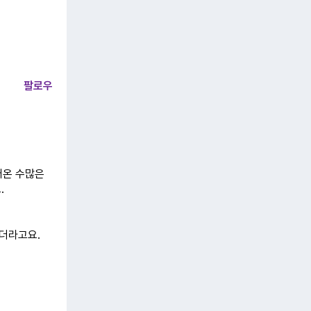
팔로우
어온 수많은
.
좋더라고요.