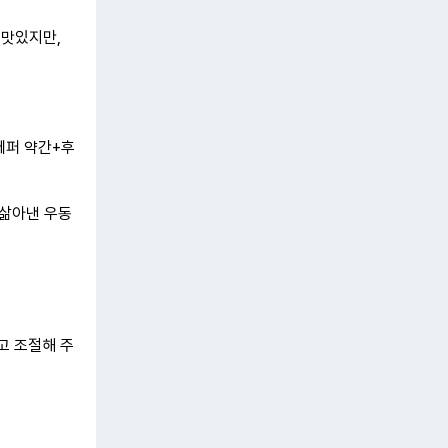
 맛있지만,
페퍼 약간+후
 삶아낸 우동
고 조절해 주