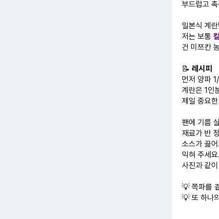
부드럽고 촉
일본식 계란
저는 보통
건 미쯔칸 
📝
레시피
먼저 양파 1
계란은 1인
제일 중요한 
팬에 기름 살
재료가 반 
소스가 끓어
익혀 주세요
사진과 같이
💡 쪽파를
💡 또 하나