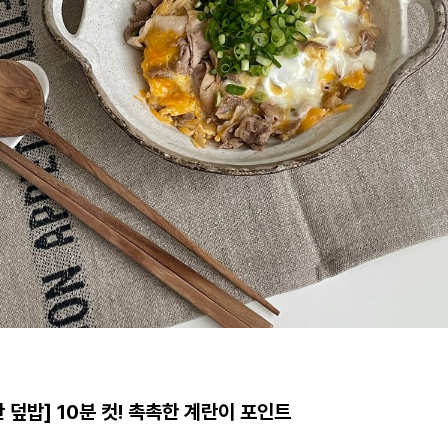
 덮밥] 10분 컷! 촉촉한 계란이 포인트