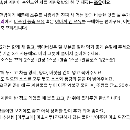
촉한 계란이 포인트인 차돌 계란덮밥의 한 끗 재료는
쯔유
에요.
덮밥이기 때문에 쯔유를 사용하면 진짜 사 먹는 맛과 비슷한 맛을 낼 수가
컬리
에서
미쯔칸 농축 쯔유
혹은
야마끼 멘 쯔유
를 구매하는 편이구요, 이
농축 쯔유입니다!
/2개는 얇게 채 썰고, 팽이버섯은 밑 부분을 잘라 먹기 좋게 손질해 주세요
분 기준 2개 사용해요. 미리 그릇에 풀어서 준비해주세요.
소스는 '쯔유 2스푼+간장 1스푼+맛술 1스푼+알룰로스 1/2스푼'!
짝 두르고 차돌 양지, 양파, 버섯을 같이 넣고 볶아주세요.
정도 익으면 소스를 모두 붓고 소스와 동량의 물을 더 넣어주세요.
오르면 준비해 둔 계란물을 부어 아주 약불로 줄인 후, 뚜껑을 닫고 30초
.
 계란이 반 정도 익었을 때 불을 끄고, 밥 위에 올려주면 완성입니다!
 곁들이면 보기에도 좋고 아삭 상쾌한 맛이 추가 되어 좋아요.
의 추천템 [마루코메] 미소시루! 간편하게 끓는 물만 부어주면 미소 된장국