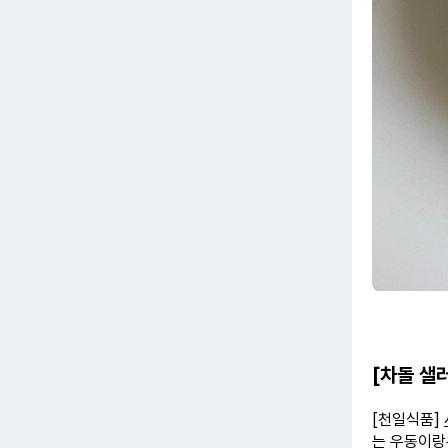
[차돌 샐
[천일식품]
는 우동이랑