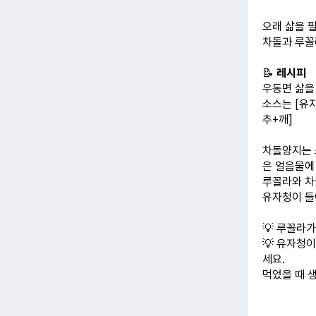
오래 삶을 
차돌과 루꼴
📝
레시피
우동면 삶을
소스는 [유
추+깨]
차돌양지는 
은 얼음물에
루꼴라와 차
유자청이 들
💡 루꼴라가
💡 유자청
세요.
먹었을 때 