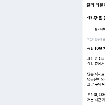
컬리 라운
'한 끗'
슬기테
퍼플즈 활동의 
독립 10년 
요리 왕초보
요리 중에
많은 식재료
냉동실에 얇
그냥 구워 
우삼겹, 대패
저는 최근 