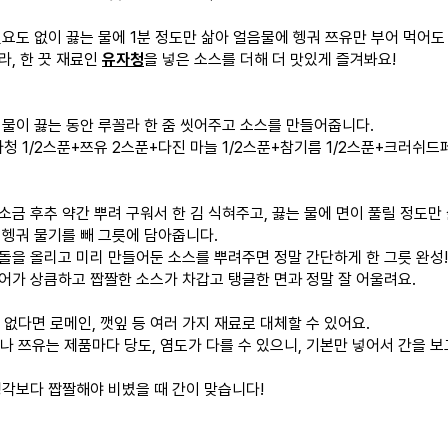
필요도 없이 끓는 물에 1분 정도만 삶아 얼음물에 헹궈 쯔유만 부어 먹어도
라, 한 끗 재료인
유자청
을 넣은 소스를 더해 더 맛있게 즐겨봐요!
 물이 끓는 동안 루꼴라 한 줌 씻어주고 소스를 만들어줍니다.
자청 1/2스푼+쯔유 2스푼+다진 마늘 1/2스푼+참기름 1/2스푼+크러쉬드
소금 후추 약간 뿌려 구워서 한 김 식혀주고, 끓는 물에 면이 풀릴 정도만
 헹궈 물기를 빼 그릇에 담아줍니다.
돌을 올리고 미리 만들어둔 소스를 뿌려주면 정말 간단하게 한 그릇 완성!
어가 상큼하고 짭짤한 소스가 차갑고 탱글한 면과 정말 잘 어울려요.
 없다면 로메인, 깻잎 등 여러 가지 재료로 대체할 수 있어요.
이나 쯔유는 제품마다 당도, 염도가 다를 수 있으니, 기본만 넣어서 간을 보
생각보다 짭짤해야 비볐을 때 간이 맞습니다!