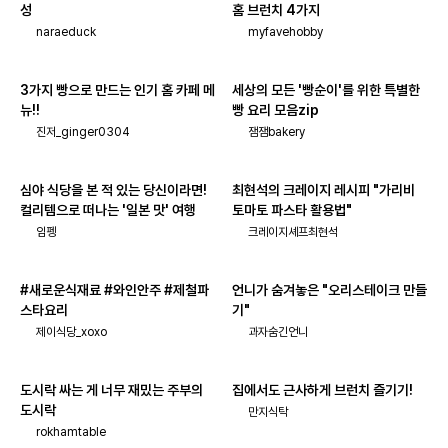
성
홈 브런치 4가지
naraeduck
myfavehobby
3가지 빵으로 만드는 인기 홈 카페 메
세상의 모든 '빵순이'를 위한 특별한
뉴!!
빵 요리 모음zip
진저_ginger0304
잼잼bakery
심야 식당을 본 적 있는 당신이라면!
최현석의 크레이지 레시피 "가리비
컬리템으로 떠나는 '일본 맛' 여행
토마토 파스타 활용법"
임펭
크레이지셰프최현석
#새로운식재료 #와인안주 #제철파
언니가 숨겨놓은 "오리스테이크 만들
스타요리
기"
제이식당_xoxo
과자숨긴언니
도시락 싸는 게 너무 재밌는 주부의
집에서도 근사하게 브런치 즐기기!
도시락
만지식탁
rokhamtable