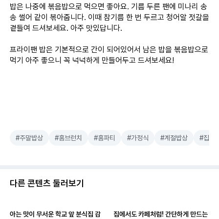
밥은 나중에 볶음밥으로 먹으면 좋아요. 기름 두른 팬에 미나리 송
송 썰어 같이 볶아줍니다. 이때 참기름 한 번 두르고 청어알 젓갈을
곁들여 드셔보세요. 아주 맛있답니다.
프라이팬 밥은 기본적으로 간이 되어있어서 남은 밥을 볶음밥으로
먹기 아주 좋으니 꼭 넉넉하게 만들어두고 드셔보세요!
#주말밥상
#홈브런치
#홈파티
#가정식
#계절밥상
#집밥
다른 콘텐츠 둘러보기
아는 맛이 무서운 학교 앞 분식집 감
집에서도 카페처럼! 간단하게 만드는