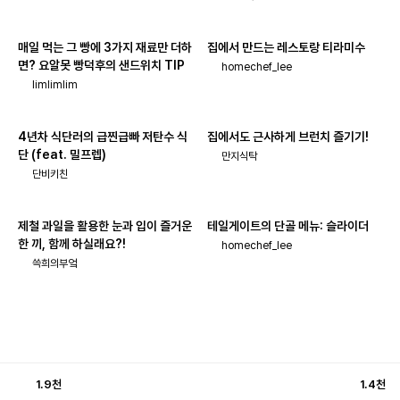
매일 먹는 그 빵에 3가지 재료만 더하
집에서 만드는 레스토랑 티라미수
면? 요알못 빵덕후의 샌드위치 TIP
homechef_lee
limlimlim
4년차 식단러의 급찐급빠 저탄수 식
집에서도 근사하게 브런치 즐기기!
단 (feat. 밀프렙)
만지식탁
단비키친
제철 과일을 활용한 눈과 입이 즐거운
테일게이트의 단골 메뉴: 슬라이더
한 끼, 함께 하실래요?!
homechef_lee
쓱희의부엌
1.9천
1.4천