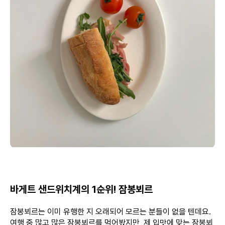
바게트 샌드위치계의 1순위! 잠봉뵈르
잠봉뵈르는 이미 유행한 지 오래되어 모르는 분들이 없을 텐데요.
여행 중 많고 많은 잠봉뵈르를 먹어봤지만, 제 입맛에 맞는 잠봉뵈