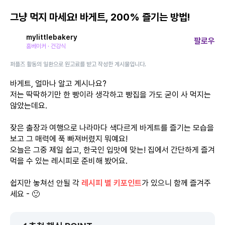
그냥 먹지 마세요! 바게트, 200% 즐기는 방법!
mylittlebakery
팔로우
홈베이커 · 건강식
퍼플즈 활동의 일환으로 원고료를 받고 작성한 게시물입니다.
바게트, 얼마나 알고 계시나요?
저는 딱딱하기만 한 빵이라 생각하고 빵집을 가도 굳이 사 먹지는
않았는데요.
잦은 출장과 여행으로 나라마다 색다르게 바게트를 즐기는 모습을
보고 그 매력에 푹 빠져버렸지 뭐예요!
오늘은 그중 제일 쉽고, 한국인 입맛에 맞는! 집에서 간단하게 즐겨
먹을 수 있는 레시피로 준비해 봤어요.
쉽지만 놓쳐선 안될 각
레시피 별
키포인트
가 있으니 함께 즐겨주
세요 - 🙂