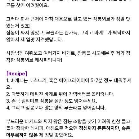
르를 찾기 어려웠어요.
그러다 회사 근처에 아침 대용으로 팔고 있는 잠봉뵈르가 정말 맛
있는거 있죠!
잠봉이 짜지 않았고, 루꼴라는 한가득, 그리고 바게트가 딱딱하지
않아서 제 입맛 저격했답니다.
사장님께 여쭤보고 여러가지 바게트, 잠봉을 시도해본 후 제가 정
착한 잠봉뵈르 레시피입니다!
[Recipe]
1. 바게트는 토스트기, 혹은 에어프라이어에 5-7분 정도 데워주세
요.
2. 따뜻하게 데워진 바게트 위에 가염버터를 올려줍니다.
3. 존쿡 델리미트 잠봉을 절반 정도 넣어주세요.
4. 그리고 잠봉보다 많은 양의 루꼴라를 넣어줍니다.
부드러운 바게트와 짜지 않은 잠봉 조합을 찾기 어려워 한참 돌고
돌아 정착한 레시피. 아침으로 먹으면
점심까지 든든하지만, 속은
더부룩하지 않은 게
정말 좋았어요.