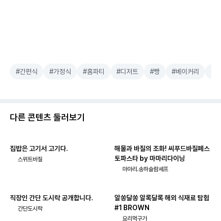
#간편식
#가정식
#홈파티
#디저트
#빵
#베이커리
#
다른 콘텐츠 둘러보기
집밥은 고기서 고기다.
해물과 바질의 조화! 씨푸드바질페스
토파스타 by 마마리다이닝
스위트바질
마마리.송하슬람셰프
직장인 간단 도시락 공개합니다.
알쏭달쏭 알록달록 해외 식재료 탐험
#1 BROWN
간단도시락
요리먹구가