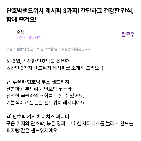
단호박샌드위치 레시피 3가지! 간단하고 건강한 간식,
함께 즐겨요!
숲참
팔로우
가정식 · 홈베이킹
퍼플즈 활동의 일환으로 원고료를 받고 작성한 게시물입니다.
5~6월, 신선한 단호박을 활용한
초간단 3가지 샌드위치 레시피를 소개해 드려요 :)
🌿
루꼴라 단호박 무스 샌드위치
달콤하고 부드러운 단호박 무스와
신선한 루꼴라의 조화를 느낄 수 있어요.
기본적이고 든든한 샌드위치 레시피예요.
🍆
단호박 가지 체다치즈 파니니
구운 가지와 단호박, 볶은 양파, 고소한 체다치즈를 눌러서 만드는
피자빵 같은 샌드위치예요.