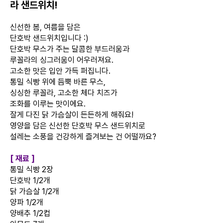
라 샌드위치!
신선한 봄, 여름을 담은
단호박 샌드위치입니다 :)
단호박 무스가 주는 달콤한 부드러움과
루꼴라의 싱그러움이 어우러져요.
고소한 맛은 입안 가득 퍼집니다.
통밀 식빵 위에 듬뿍 바른 무스,
싱싱한 루꼴라, 고소한 체다 치즈가
조화를 이루는 맛이에요.
잘게 다진 닭 가슴살이 든든하게 해줘요!
영양을 담은 신선한 단호박 무스 샌드위치로
설레는 소풍을 건강하게 즐겨보는 건 어떨까요?
[ 재료 ]
통밀 식빵 2장
단호박 1/2개
닭 가슴살 1/2개
양파 1/2개
양배추 1/2컵