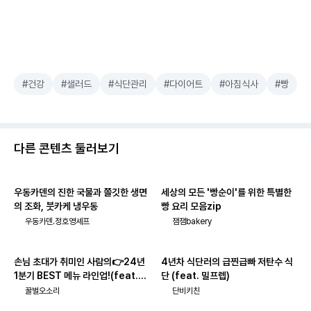
#건강
#샐러드
#식단관리
#다이어트
#아침식사
#빵
다른 콘텐츠 둘러보기
우동카덴의 진한 국물과 쫄깃한 생면
세상의 모든 '빵순이'를 위한 특별한
의 조화, 붓카케 냉우동
빵 요리 모음zip
우동카덴.정호영셰프
잼잼bakery
손님 초대가 취미인 사람의👉24년
4년차 식단러의 급찐급빠 저탄수 식
1분기 BEST 메뉴 라인업!(feat.주
단 (feat. 밀프렙)
류_페어링)
꿀벌오소리
단비키친