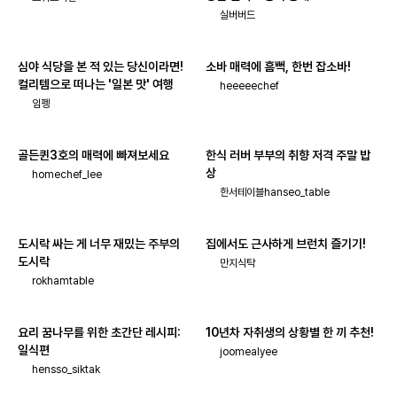
실버버드
심야 식당을 본 적 있는 당신이라면!
소바 매력에 흠뻑, 한번 잡소바!
컬리템으로 떠나는 '일본 맛' 여행
heeeeechef
임펭
골든퀸3호의 매력에 빠져보세요
한식 러버 부부의 취향 저격 주말 밥
상
homechef_lee
한서테이블hanseo_table
도시락 싸는 게 너무 재밌는 주부의
집에서도 근사하게 브런치 즐기기!
도시락
만지식탁
rokhamtable
요리 꿈나무를 위한 초간단 레시피:
10년차 자취생의 상황별 한 끼 추천!
일식편
joomealyee
hensso_siktak