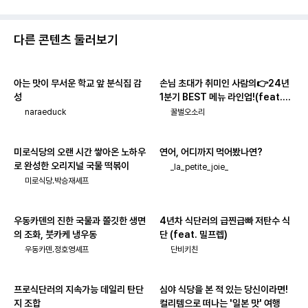
다른 콘텐츠 둘러보기
아는 맛이 무서운 학교 앞 분식집 감
손님 초대가 취미인 사람의👉24년
성
1분기 BEST 메뉴 라인업!(feat.주
류_페어링)
naraeduck
꿀벌오소리
미로식당의 오랜 시간 쌓아온 노하우
연어, 어디까지 먹어봤나연?
로 완성한 오리지널 국물 떡볶이
_la_petite_joie_
미로식당.박승재셰프
우동카덴의 진한 국물과 쫄깃한 생면
4년차 식단러의 급찐급빠 저탄수 식
의 조화, 붓카케 냉우동
단 (feat. 밀프렙)
우동카덴.정호영셰프
단비키친
프로식단러의 지속가능 데일리 탄단
심야 식당을 본 적 있는 당신이라면!
지 조합
컬리템으로 떠나는 '일본 맛' 여행