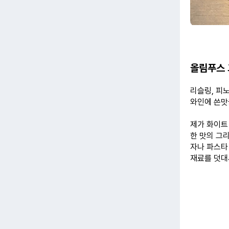
올림푸스 
리슬링, 피
와인에 쓴맛
제가 화이트
한 맛의 그
자나 파스타
재료를 덧대