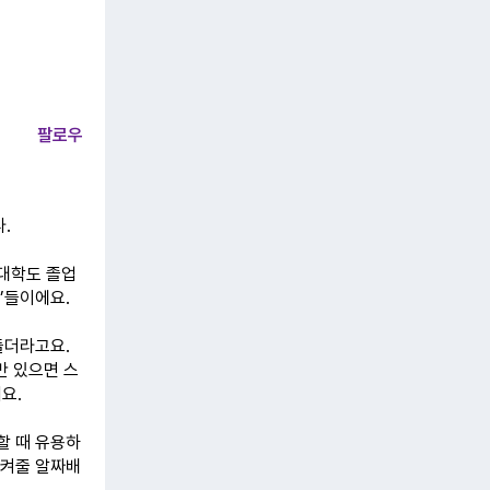
팔로우
.
 대학도 졸업
’들이에요.
들더라고요.
만 있으면 스
요.
할 때 유용하
지켜줄 알짜배