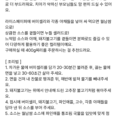
로 더 부드러워요. 치아가 약하신 부모님들도 맘 편히 드실 수 있어
요.
라이스페이퍼에 버미셀리와 각종 야채들을 넣어 싸 먹으면 월남쌈
으로!
상큼한 소스를 곁들이면 누들 샐러드로!
느억맘 소스와 야채, 돼지불고기를 곁들이면 분짜로도 즐길 수 있
어 다양하게 활용하기 좋은 컬리템이예요.
구매하실 때 400g짜리를 주문하시는 걸 추천드려요.
[ 조리법 ]
1. 차가운 물에 버미셀리를 담가 20-30분간 불려준 후, 끓는 물에
면을 넣고 30-60초간 삶아 주세요.
2. 면을 건져 내 찬물로 헹궈준 뒤, 채반에 밭쳐 물기를 빼내주세
요.
3. 돼지불고기는 위에서 안내해 드린 고추장 불고기처럼 볶아주세
요.
4. 접시에 버미샐리, 돼지불고기, 파인애플, 고수, 각종 야채들을
담아 낸 뒤 소스를 부어 주세요.
5. 소스는 월남쌈 소스에 파인애플 통조림 국물을 입맛에 맞게 첨