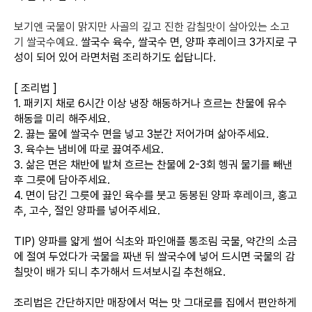
보기엔 국물이 맑지만 사골의 깊고 진한 감칠맛이 살아있는 소고
기 쌀국수예요.
쌀국수 육수, 쌀국수 면, 양파 후레이크 3가지로 구
성이 되어 있어 라면처럼 조리하기도 쉽답니다.
[ 조리법 ]
1. 패키지 채로 6시간 이상 냉장 해동하거나 흐르는 찬물에 유수
해동을 미리 해주세요.
2. 끓는 물에 쌀국수 면을 넣고 3분간 저어가며 삶아주세요.
3. 육수는 냄비에 따로 끓여주세요.
3. 삶은 면은 채반에 밭쳐 흐르는 찬물에 2-3회 헹궈 물기를 빼낸
후 그릇에 담아주세요.
4. 면이 담긴 그릇에 끓인 육수를 붓고 동봉된 양파 후레이크, 홍고
추, 고수, 절인 양파를 넣어주세요.
TIP) 양파를 얇게 썰어 식초와 파인애플 통조림 국물, 약간의 소금
에 절여 두었다가 국물을 짜낸 뒤 쌀국수에 넣어 드시면 국물의 감
칠맛이 배가 되니 추가해서 드셔보시길 추천해요.
조리법은 간단하지만 매장에서 먹는 맛 그대로를 집에서 편안하게