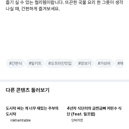
즐기 실 수 있는 컬리템이랍니다. 뜨끈한 국물 요리 한 그릇이 생각
나실 때, 간편하게 즐겨보세요.
#간편식
#밀키트
#오프라인맛집
#장보기
#가성비
#해외
다른 콘텐츠 둘러보기
도시락 싸는 게 너무 재밌는 주부의
4년차 식단러의 급찐급빠 저탄수 식
도시락
단 (feat. 밀프렙)
rokhamtable
단비키친