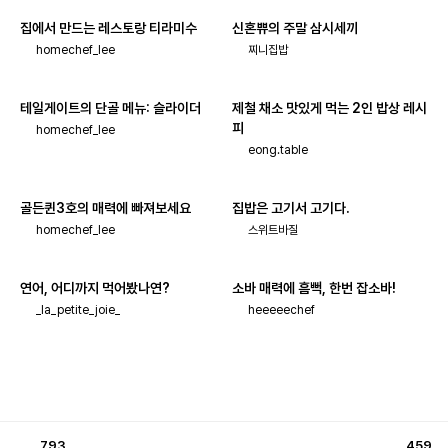
집에서 만드는 레스토랑 티라미수
신혼쀼의 주말 삼시세끼
homechef_lee
찌니집밥
테일게이트의 단골 메뉴: 슬라이더
제철 채소 맛있게 먹는 2인 밥상 레시
피
homechef_lee
eong.table
골든퀸3호의 매력에 빠져보세요
집밥은 고기서 고기다.
homechef_lee
스위트바질
연어, 어디까지 먹어봤나연?
소바 매력에 흠뻑, 한번 잡소바!
_la_petite_joie_
heeeeechef
793
459