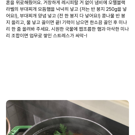
혼을 위로해줬어요. 거창하게 레시피랄 거 없이 냄비에 오뗄블랙
라벨의 부대찌개 모듬햄을 넉넉히 넣고 (저는 반 봉지 250g을 넣
어요!), 부대찌개 양념 넣고 (전 한 봉지 다 넣어요!) 콩나물 반 봉
지 올리고, 물 넣고 끓이면 끝! 기력이 남으면 한소끔 끓인 후 미나
리 한 줌 올려봐 주세요. 시원한 국물에 짭조름한 햄과 아삭한 미나
리 조합이면 업무로 쌓인 스트레스가 싸악-!