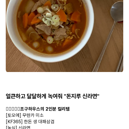
얼큰하고 달달하게 녹여줘 "돈지루 신라면"
👩🏻‍❤️‍👨🏻
조구하우스의 2인분 컬리템
[토모에] 무텐카 미소
[KF365] 한돈 생 대패삼겹
[농심] 신라면