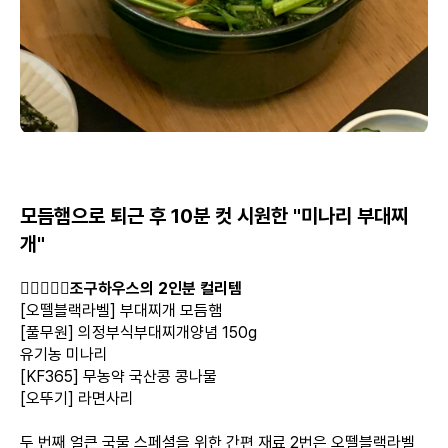
모듬햄으로 퇴근 후 10분 컷 시원한 "미나리 부대찌
개"
👩🏻‍❤️‍👨🏻
조구하우스의 2인분 컬리템
[오뗄블랙라벨] 부대찌개 모듬햄
[풀무원] 의정부식부대찌개양념 150g
유기농 미나리
[KF365] 무농약 국산콩 콩나물
[오뚜기] 라면사리
두 번째 얼큰 국물 스페셜을 위한 간편 재료 2번은 오뗄블랙라벨