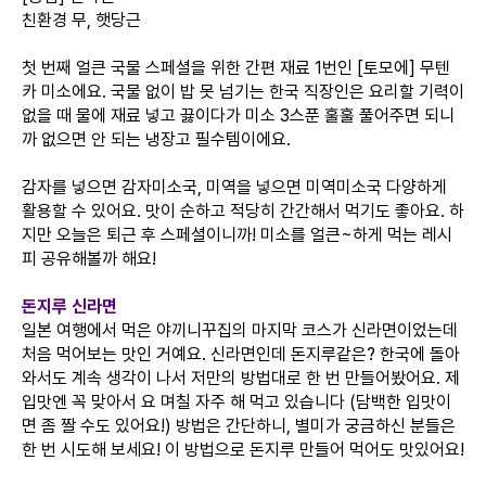
친환경 무, 햇당근
첫 번째 얼큰 국물 스페셜을 위한 간편 재료 1번인 [토모에] 무텐
카 미소에요. 국물 없이 밥 못 넘기는 한국 직장인은 요리할 기력이
없을 때 물에 재료 넣고 끓이다가 미소 3스푼 훌훌 풀어주면 되니
까 없으면 안 되는 냉장고 필수템이에요.
감자를 넣으면 감자미소국, 미역을 넣으면 미역미소국 다양하게
활용할 수 있어요. 맛이 순하고 적당히 간간해서 먹기도 좋아요. 하
지만 오늘은 퇴근 후 스페셜이니까! 미소를 얼큰~하게 먹는 레시
피 공유해볼까 해요!
돈지루 신라면
일본 여행에서 먹은 야끼니꾸집의 마지막 코스가 신라면이었는데
처음 먹어보는 맛인 거예요. 신라면인데 돈지루같은? 한국에 돌아
와서도 계속 생각이 나서 저만의 방법대로 한 번 만들어봤어요. 제
입맛엔 꼭 맞아서 요 며칠 자주 해 먹고 있습니다 (담백한 입맛이
면 좀 짤 수도 있어요!) 방법은 간단하니, 별미가 궁금하신 분들은
한 번 시도해 보세요! 이 방법으로 돈지루 만들어 먹어도 맛있어요!