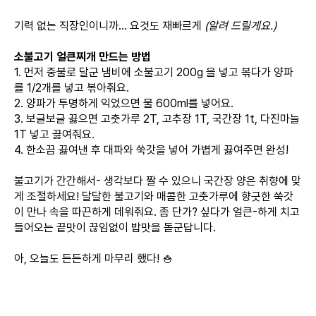
기력 없는 직장인이니까... 요것도 재빠르게
(알려 드릴게요.)
소불고기 얼큰찌개 만드는 방법
1. 먼저 중불로 달군 냄비에 소불고기 200g 을 넣고 볶다가 양파
를 1/2개를 넣고 볶아줘요.
2. 양파가 투명하게 익었으면 물 600ml를 넣어요.
3. 보글보글 끓으면 고춧가루 2T, 고추장 1T, 국간장 1t, 다진마늘
1T 넣고 끓여줘요.
4. 한소끔 끓여낸 후 대파와 쑥갓을 넣어 가볍게 끓여주면 완성!
불고기가 간간해서- 생각보다 짤 수 있으니 국간장 양은 취향에 맞
게 조절하세요! 달달한 불고기와 매콤한 고춧가루에 향긋한 쑥갓
이 만나 속을 따끈하게 데워줘요. 좀 단가? 싶다가 얼큰-하게 치고
들어오는 끝맛이 끊임없이 밥맛을 돋군답니다.
아, 오늘도 든든하게 마무리 했다! 🍚