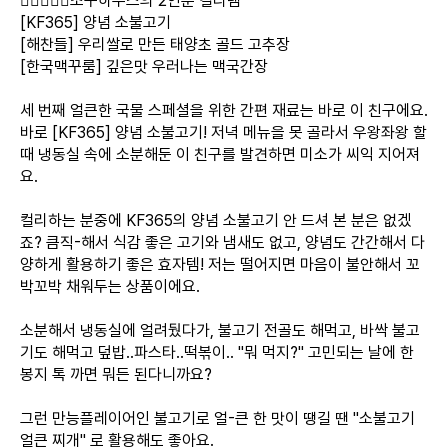
👩🏻‍❤️‍👨🏻조구하우스의 2인분 컬리템
[KF365] 양념 소불고기
[해찬들] 우리쌀로 만든 태양초 골드 고추장
[한국맥꾸룸] 깊은맛 우러나는 맥국간장
세 번째 얼큰한 국물 스페셜을 위한 간편 재료는 바로 이 친구에요.
바로 [KF365] 양념 소불고기! 저녁 메뉴을 못 골라서 우왕좌왕 할
때 냉동실 속에 소분해둔 이 친구를 발견하면 미소가 씨익 지어져
요.
컬리하는 분중에 KF365의 양념 소불고기 안 드셔 본 분은 없겠
죠? 큼직-해서 식감 좋은 고기와 냄새도 없고, 양념도 간간해서 다
양하게 활용하기 좋은 효자템! 저는 떨어지면 마음이 불안해서 꼬
박꼬박 채워두는 상품이에요.
소분해서 냉동실에 얼려뒀다가, 불고기 전골도 해먹고, 바싹 불고
기도 해먹고 덮밥..파스타..떡볶이.. "뭐 먹지?" 고민되는 날에 한
봉지 톡 까면 뭐든 된다니까요?
그런 만능플레이어인 불고기로 얼-큰 한 맛이 땡길 땐 "소불고기
얼큰 찌개" 로 활용해도 좋아요.