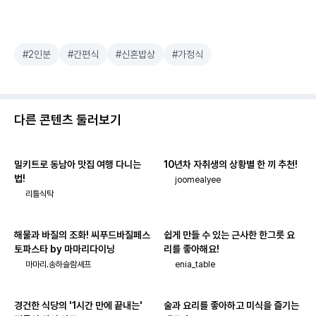
#2인분
#간편식
#신혼밥상
#가정식
다른 콘텐츠 둘러보기
밀키트로 동남아 맛집 여행 다니는
10년차 자취생의 상황별 한 끼 추천!
법!
joomealyee
리틀식탁
해물과 바질의 조화! 씨푸드바질페스
쉽게 만들 수 있는 근사한 한그릇 요
토파스타 by 마마리다이닝
리를 좋아해요!
마마리.송하슬람셰프
enia_table
경건한 식당의 '1시간 만에 끝내는'
술과 요리를 좋아하고 미식을 즐기는