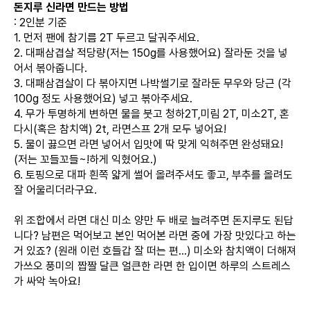
돈지루 신라면 만드는 방법
: 2인분 기준
1. 먼저 팬에 참기름 2T 두르고 달궈주세요.
2. 대패삼겹살 적당량(저는 150g를 사용했어요) 잘라둔 것을 넣
어서 볶아줍니다.
3. 대패삼겹살이 다 볶아지면 나박썰기로 잘라둔 무우와 당근 (각
100g 정도 사용했어요) 넣고 볶아주세요.
4. 무가 투명하게 변하면 물을 붓고 청하2T,미림 2T, 미소2T, 혼
다시(혹은 참치액) 2t, 라면스프 2개 모두 넣어요!
5. 물이 끓으면 라면 넣어서 입맛에 딱 맞게 익혀주면 완성돼요!
(저는 꼬들꼬들~!하게 익혔어요.)
6. 토핑으로 대파 흰쪽 얇게 썰어 올려주셔도 좋고, 부추를 올려도
잘 어울리더라구요.
위 조합에서 라면 대신 미소 양만 두 배로 늘려주면 돈지루도 된답
니다? 남편은 먹어보고 본인 먹어본 라면 중에 가장 맛있다고 하는
거 있죠? (원래 이런 호들갑 잘 떠는 편...) 미소와 참치액이 더해져
가쓰오 풍미의 짭짤 달큰 얼큰한 라면 한 입이면 하루의 스트레스
가 싸악 녹아요!