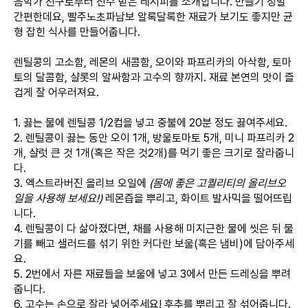
음악가 친구로부터 전수 받은 레시피를 소개합니다. 만들기 정말
간편한데요, 빨주노초파남보 알록달록한 재료가 보기도 좋지만 균
형 잡힌 식사를 만들어줍니다.
렌틸콩의 고소함, 레몬의 새콤함, 오이와 파프리카의 아삭함, 토마
토의 달콤함, 샬롯의 알싸함과 고수의 향까지. 재료 본연의 맛이 즐
겁게 잘 어우러져요.
1. 끓는 물에 렌틸콩 1/2컵을 넣고 중불에 20분 정도 끓여주세요.
2. 렌틸콩이 끓는 동안 오이 1개, 방울토마토 5개, 미니 파프리카 2
개, 샬럿 큰 것 1개(혹은 작은 것2개)를 먹기 좋은 크기로 잘라줍니
다.
3. 엑스트라버진 올리브 오일에
(몸에 좋은 고퀄리티의 올리브오
일을 사용해 보세요!)
레몬즙을 뿌리고, 화이트 발사믹을 떨어뜨립
니다.
4. 렌틸콩이 다 삶아졌다면, 채를 사용해 미지근한 물에 씻은 뒤 물
기를 빼고 샐러드를 섞기 위한 커다란 보울(혹은 냄비)에 담아주세
요.
5. 2번에서 자른 재료들을 보울에 넣고 3에서 만든 드레싱을 뿌려
줍니다.
6. 고수는 손으로 잘라 넣어주세요! 후추를 뿌리고 잘 섞어줍니다.