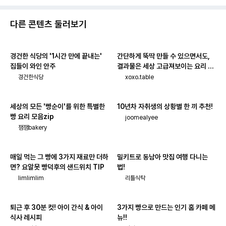
다른 콘텐츠 둘러보기
경건한 식당의 '1시간 만에 끝내는'
간단하게 뚝딱 만들 수 있으면서도,
집들이 와인 안주
결과물은 세상 고급져보이는 요리 모
음!
경건한식당
xoxo.table
세상의 모든 '빵순이'를 위한 특별한
10년차 자취생의 상황별 한 끼 추천!
빵 요리 모음zip
joomealyee
잼잼bakery
매일 먹는 그 빵에 3가지 재료만 더하
밀키트로 동남아 맛집 여행 다니는
면? 요알못 빵덕후의 샌드위치 TIP
법!
limlimlim
리틀식탁
퇴근 후 30분 컷! 아이 간식 & 아이
3가지 빵으로 만드는 인기 홈 카페 메
식사 레시피
뉴!!