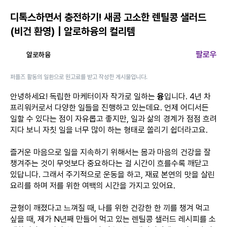
디톡스하면서 충전하기! 새콤 고소한 렌틸콩 샐러드
(비건 환영) | 알로하융의 컬리템
팔로우
알로하융
퍼플즈 활동의 일환으로 원고료를 받고 작성한 게시물입니다.
안녕하세요! 독립한 마케터이자 작가로 일하는
융
입니다. 4년 차
프리워커로서 다양한 일들을 진행하고 있는데요. 언제 어디서든
일할 수 있다는 점이 자유롭고 좋지만, 일과 삶의 경계가 점점 흐려
지다 보니 자칫 일을 너무 많이 하는 형태로 쏠리기 쉽더라고요.
즐거운 마음으로 일을 지속하기 위해서는 몸과 마음의 건강을 잘
챙겨주는 것이 무엇보다 중요하다는 걸 시간이 흐를수록 깨닫고
있답니다. 그래서 주기적으로 운동을 하고, 재료 본연의 맛을 살린
요리를 하며 저를 위한 여백의 시간을 가지고 있어요.
균형이 깨졌다고 느껴질 때, 나를 위한 건강한 한 끼를 챙겨 먹고
싶을 때, 제가 N년째 만들어 먹고 있는 렌틸콩 샐러드 레시피를 소