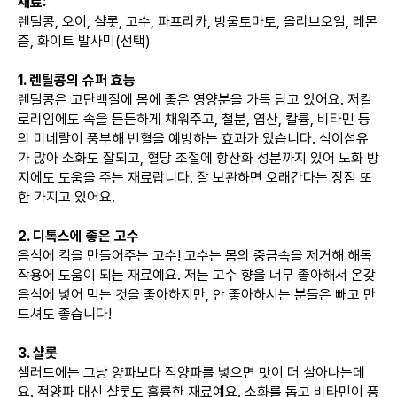
재료:
렌틸콩, 오이, 샬롯, 고수, 파프리카, 방울토마토, 올리브오일, 레몬
즙, 화이트 발사믹(선택)
1. 렌틸콩의 슈퍼 효능
렌틸콩은 고단백질에 몸에 좋은 영양분을 가득 담고 있어요. 저칼
로리임에도 속을 든든하게 채워주고, 철분, 엽산, 칼륨, 비타민 등
의 미네랄이 풍부해 빈혈을 예방하는 효과가 있습니다. 식이섬유
가 많아 소화도 잘되고, 혈당 조절에 항산화 성분까지 있어 노화 방
지에도 도움을 주는 재료랍니다. 잘 보관하면 오래간다는 장점 또
한 가지고 있어요.
2. 디톡스에 좋은 고수
음식에 킥을 만들어주는 고수! 고수는 몸의 중금속을 제거해 해독
작용에 도움이 되는 재료예요. 저는 고수 향을 너무 좋아해서 온갖
음식에 넣어 먹는 것을 좋아하지만, 안 좋아하시는 분들은 빼고 만
드셔도 좋습니다!
3. 샬롯
샐러드에는 그냥 양파보다 적양파를 넣으면 맛이 더 살아나는데
요. 적양파 대신 샬롯도 훌륭한 재료예요. 소화를 돕고 비타민이 풍