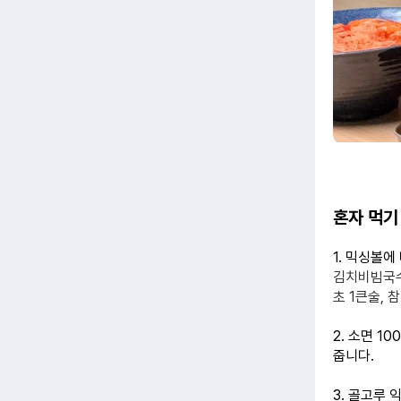
혼자 먹기
1. 믹싱볼에
김치비빔국수 
초 1큰술, 
2. 소면 1
줍니다.
3. 골고루 