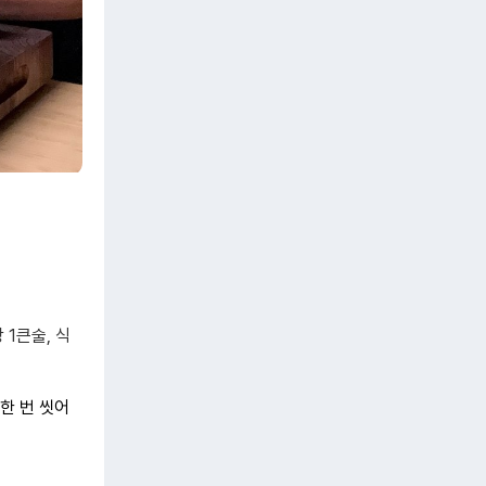
 1큰술, 식
 한 번 씻어