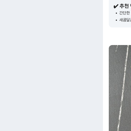
✔️ 추천
간단한
새콤달