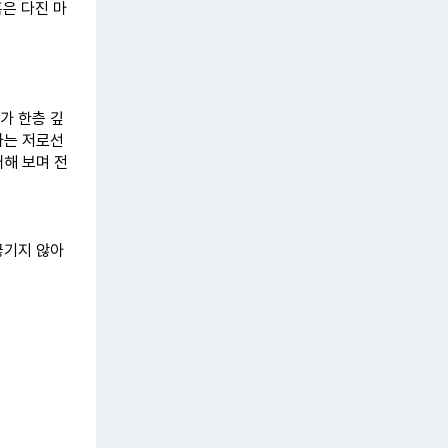
 혹은 다진 마
가 한층 깊
사는 저로선
매해 보며 전
끊기지 않아