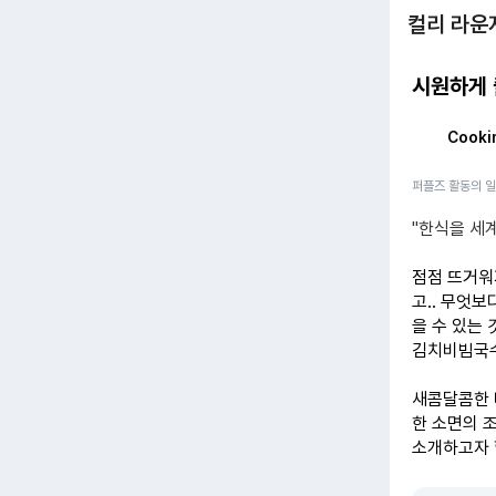
컬리 라운
시원하게 
Cooki
퍼플즈 활동의 
"한식을 세
점점 뜨거워
고.. 무엇
을 수 있는 
김치비빔국
새콤달콤한 
한 소면의 
소개하고자 