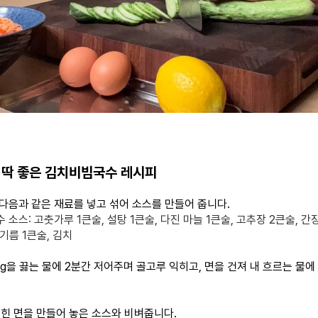
 딱 좋은 김치비빔국수 레시피
 다음과 같은 재료를 넣고 섞어 소스를 만들어 줍니다.
소스: 고춧가루 1큰술, 설탕 1큰술, 다진 마늘 1큰술, 고추장 2큰술, 간장
참기름 1큰술, 김치
00g을 끓는 물에 2분간 저어주며 골고루 익히고, 면을 건져 내 흐르는 물에
익힌 면을 만들어 놓은 소스와 비벼줍니다.