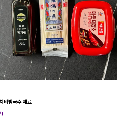
치비빔국수 재료
분)