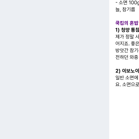
- 소면 100
늘, 참기름
쿡킴의 혼밥
1) 청양 통
제가 정말 
어지죠. 좋
방앗간 참기
전하던 와중
2) 이보노
일반 소면에
요. 소면으