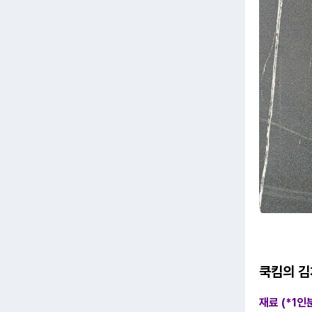
쿡킴의 김
재료 (*1인