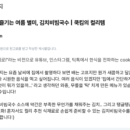
지
즐기는 여름 별미, 김치비빔국수 | 쿡킴의 컬리템
m
일환으로 원고료를 받고 작성한 게시물입니다.
계로!"라는 비전으로 유튜브, 인스타그램, 틱톡에서 한식을 전파하는 cook
지는 요즘 날씨에 집에서 촬영하다 보면 배는 고프지만 뭔가 새콤하고 
보다 시원한 음식을 먹고 싶어집니다. 여러 음식이 있겠지만 '집에서 간단하
것이 뭐가 있을까...' 라고 생각하던 와중, 무릎을 '탁' 치게 만든 메뉴가 있습
수입니다!
비빔국수 소스에 약간은 부족한 무언가를 채워주는 김치.. 그리고 탱글
조화! 혼자서도 컬리 추천 식재료로 손쉽게 준비할 수 있는 김치비빔국수
합니다:)