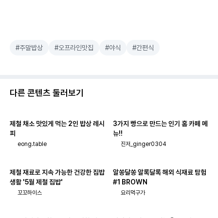
#주말밥상
#오프라인맛집
#야식
#간편식
다른 콘텐츠 둘러보기
제철 채소 맛있게 먹는 2인 밥상 레시
3가지 빵으로 만드는 인기 홈 카페 메
피
뉴!!
eong.table
진저_ginger0304
제철 재료로 지속 가능한 건강한 집밥
알쏭달쏭 알록달록 해외 식재료 탐험
생활 '5월 제철 집밥'
#1 BROWN
꼬꼬하이스
요리먹구가