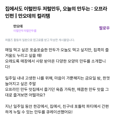
집에서도 이럴만두 저럴만두, 오늘의 만두는 : 오프라
인편 | 만오데의 컬리템
만오데
팔로우
이럴만두저럴만두를
퍼플즈 활동의 일환으로 원고료를 받고 작성한 게시물입니다.
매일 먹고 싶은 포슬포슬한 만두가 오늘도 먹고 싶지만, 집콕의 즐
거움도 누리고 싶을 때!
오래도록 매장에서 사랑 받아온 다양한 모양의 만두를 소개합니
다!
일주일 내내 고생한 나를 위해, 마음이 가뿐해지는 금요일 밤, 한껏
늘어지고 싶은 주말
오프라인 만두 맛집에서 즐기던 육즙 가득한, 매콤한 만두 맛을 그
대로 즐겨보면 어떨까요?
지난 일주일 동안 한강에서, 집에서, 친구네 포틀럭 파티에서 간편
하게 누릴 수 있는 만두를 큐레이션했어요!