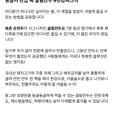
동글이 한입 쏙 굴림만두 #한강피크닉
어디론가 떠나고만 싶어지는 봄, 이 계절을 알알이 귀엽게 즐길 수
있는 방법을 공유합니다!
북촌 손만두
의 시그니처인
굴림만두
를 7분 동안 찜기에서 푹푹 쪄
다회용기에 담으면 어디서든 즐길 수 있기에, 이 봄은 우리의 편입
니다!
밀가루 피가 없이 전분에 굴려서 만들었으니, 그동안 만두소 안에
무엇이 들었는지 궁금했던 사람들에게는 이보다 투명한 솔루션은
없는 셈이죠!
국내산 돼지고기와 각종 야채 그리고 배추김치를 넣어 통통하게
굴려 만든 만두 한 팩을 쪄서 한강으로, 서울숲으로 들고 나가보니
맥주와도, 전통주와도 이렇게 잘 어울릴 수가!
동그란 모양만큼 둥글둥글하게 먹을 수 있는 굴림만두는 만둣국에
도, 채소볶음에도, 떡볶이에도 넣어 다채롭게 즐겨볼 수 있답니다!