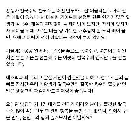
황생가 칼국수의 칼국수는 어떤 만두와도 잘 어울리는 도화지 같
은 매력이 있죠! 매년 미쉐린 가이드에 선정될 만큼 인기가 많은 황
생가 칼국수. 계절과 관계없이 늘 웨이팅이 있지만, 자리에 앉자마
자 테이블 위에 오르는 마늘 향 가득한 배추김치 한 조각 베어 물
면, 오랜 기다림이 전혀 아깝다는 생각이 들지 않아요.
겨울에는 꽁꽁 얼어버린 온몸을 푸르르 녹여주고, 여름에는 이열
치열 좋은 기운을 선물해 주는 이곳의 칼국수에 김치만두를 곁들
였습니다.
애호박과 파 그리고 달걀 지단이 감칠맛을 더하고, 한우 사골과 잡
뼈를 장시간 우려낸 황생가 칼국수만의 걸쭉한 육수와 쫄깃한 면
발은 냉장고의 파김치와도 페어링이 좋습니다!
오래된 맛집의 기나긴 대기를 견디기 어려운 날에도 쫄깃한 칼국
수에 얹어 먹는 만두 한 알의 행복을 놓칠 수는 없으니, 집에서 구
운 만두, 찐만두와 함께 즐겨보시면 어떨까요?