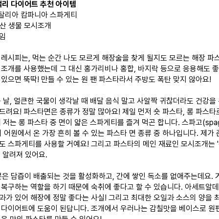
컬리 다이어트 추천 아이템
이탈리아 캄파니아 스파게티
국산 생물 모시조개
임
 레시피는, 먹는 순간 나도 모르게 해장술을 찾게 될지도 모르는 해장 파
시조개를 사용했는데 그 대신 홍가리비나 홍합, 바지락 등으로 응용해도 좋
있으면 뚝딱! 만들 수 있는 원 팬 파스타라서 주방도 폭탄 맞지 않아요!
음 날, 얼큰한 국물이 생각날 때 배달 음식 말고 사알짝 귀찮더라도 건강을 
드려요! 파스타면은 종류가 정말 많아요! 제일 먼저 숏 파스타, 롱 파스타
 저는 롱 파스타 중 면이 얇은 스파게티를 즐겨 먹곤 합니다. 스파고(spa
의 어원에서 온 가장 흔히 볼 수 있는 파스타 면 종류 중 하나입니다. 제가
도 스파게티를 사용할 거예요! 그리고 파스타의 메인 재료인 모시조개는 '
 알려져 있어요.
성분은 담즙이 배출되는 것을 활성화하고, 간에 쌓인 독소를 없애주는데요. 
 복구하는 역할을 하기 때문에 숙취에 좋다고 할 수 있습니다. 아세트알
과가 있어 해장에 정말 좋다는 사실! 그리고 최대한 오일과 소스의 양을
 다이어트에 도움이 된답니다. 조개에서 우러나는 감칠맛을 베이스로 원