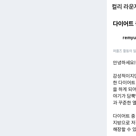
컬리 라운
다이어트 
remy
퍼플즈 활동의 
안녕하세요!
감성적이지만
한 다이어트
을 하게 되
야기가 담뿍
과 꾸준한 
다이어트 중
지방으로 저
해장할 수 