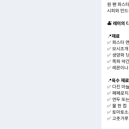
원 팬 파스
시피와 만드
🍝 레미의
📍
재료
✅ 파스타 면
✅ 모시조개
✅ 생양파 1/
✅ 쪽파 약
✅ 레몬이나
📍
육수 재료
✅ 다진 마늘
✅ 페페로치
✅ 연두 또
✅ 물 한 컵
✅ 토마토소
✅ 고춧가루