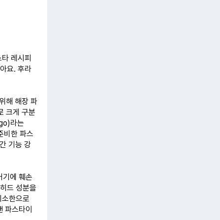
스타 레시피
아요. 후라
위해 해장 파
로 크게 구분
go)라는
 준비한 파스
간 기능 강
거기에 훼손
데히드 성분을
 최소한으로
팬 파스타이