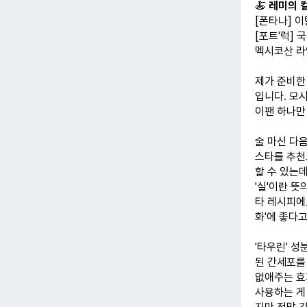
🍝
레미의 
[폰타나] 
[포트'럭] 
멕시코산 라
제가 준비한
입니다. 모
이팬 하나만 
술 마신 다
스타를 추천
할 수 있는데
'실'이란 뜻
타 레시피에
화'에 좋다고
'타우린' 
된 간세포를
없애주는 효
사용하는 게