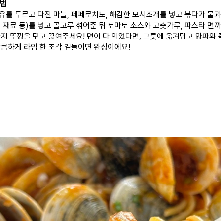
방법
유를 두르고 다진 마늘, 페페로치노, 해감한 모시조개를 넣고 볶다가 물과
수 재료 등)를 넣고 골고루 섞어준 뒤 토마토 소스와 고춧가루, 파스타 면까
까지 뚜껑을 덮고 끓여주세요! 면이 다 익었다면, 그릇에 옮겨담고 양파와
상큼하게 라임 한 조각 곁들이면 완성이에요!