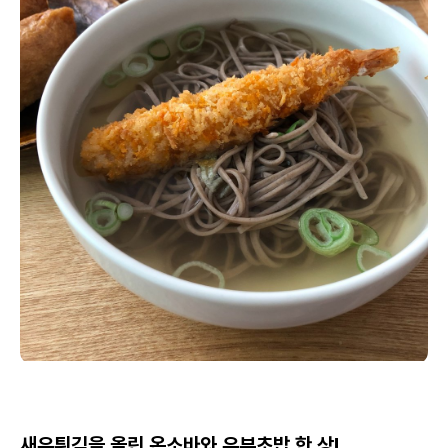
새우튀김을 올린 온소바와 유부초밥 한 상!