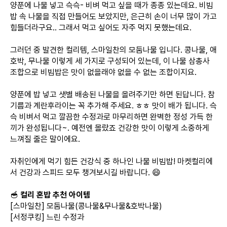
양푼에 나물 넣고 슥슥- 비벼 먹고 싶을 때가 종종 있는데요. 비빔
밥 속 나물을 직접 만들어도 보았지만, 은근히 손이 너무 많이 가고
힘들더라구요.. 그래서 먹고 싶어도 자주 먹지 못했는데요.
그러던 중 발견한 컬리템, 스마일찬의 모둠나물 입니다. 콩나물, 애
호박, 무나물 이렇게 세 가지로 구성되어 있는데, 이 나물 삼총사
조합으로 비빔밥은 맛이 없을래야 없을 수 없는 조합이지요.
양푼에 밥 넣고 샛별 배송된 나물을 올려주기만 하면 된답니다. 참
기름과 계란후라이는 꼭 추가해 주세요. ㅎㅎ 맛이 배가 됩니다. 슥
슥 비벼서 먹고 깔끔한 수정과로 마무리하면 완벽한 정성 가득 한
끼가 완성됩니다~. 예전엔 몰랐죠 건강한 맛이 이렇게 소중하게
느껴질 줄은 말이에요.
자취인에게 먹기 힘든 건강식 중 하나인 나물 비빔밥! 마켓컬리에
서 건강과 스피드 모두 챙겨보시길 바랍니다. 😄
🥣
컬리 혼밥 추천 아이템
[스마일찬] 모둠나물(콩나물&무나물&호박나물)
[서정쿠킹] 느린 수정과