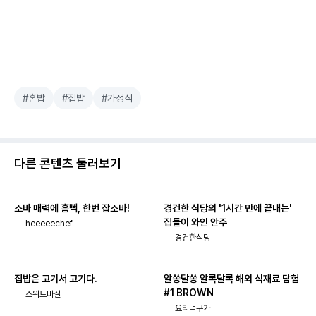
#혼밥
#집밥
#가정식
다른 콘텐츠 둘러보기
소바 매력에 흠뻑, 한번 잡소바!
경건한 식당의 '1시간 만에 끝내는'
집들이 와인 안주
heeeeechef
경건한식당
집밥은 고기서 고기다.
알쏭달쏭 알록달록 해외 식재료 탐험
#1 BROWN
스위트바질
요리먹구가