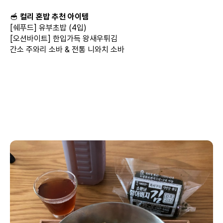
🥣
컬리 혼밥 추천 아이템
[쉐푸드] 유부초밥 (4입)
[오션바이트] 한입가득 왕새우튀김
간소 주와리 소바 & 전통 니와치 소바