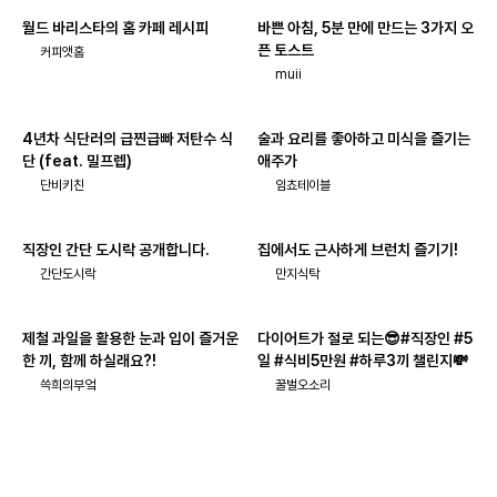
월드 바리스타의 홈 카페 레시피
바쁜 아침, 5분 만에 만드는 3가지 오
픈 토스트
커피앳홈
muii
4년차 식단러의 급찐급빠 저탄수 식
술과 요리를 좋아하고 미식을 즐기는
단 (feat. 밀프렙)
애주가
단비키친
임쵸테이블
직장인 간단 도시락 공개합니다.
집에서도 근사하게 브런치 즐기기!
간단도시락
만지식탁
제철 과일을 활용한 눈과 입이 즐거운
다이어트가 절로 되는😎#직장인 #5
한 끼, 함께 하실래요?!
일 #식비5만원 #하루3끼 챌린지💸
쓱희의부엌
꿀벌오소리