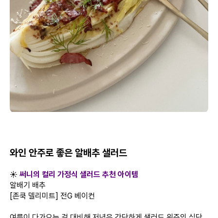
와인 안주로 좋은 알배추 샐러드
☀️
써니의 컬리 가정식 샐러드 추천 아이템
알배기 배추
[존쿡 델리미트] 전G 베이컨
여름이 다가오는 걸 대비해 저녁은 간단하게 샐러드 위주의 식단