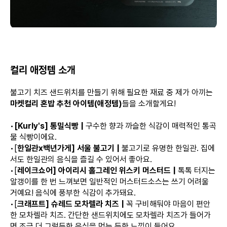
컬리 애정템 소개
불고기 치즈 샌드위치를 만들기 위해 필요한 재료 중 제가 아끼는
마켓컬리 혼밥 추천 아이템(애정템)
들을 소개할게요!
•
[Kurly's] 통밀식빵 |
구수한 향과 까슬한 식감이 매력적인 통곡
물 식빵이에요.
•[
한일관x백년가게] 서울 불고기 |
불고기로 유명한 한일관. 집에
서도 한일관의 음식을 즐길 수 있어서 좋아요.
•[
레이크쇼어] 아이리시 홀그레인 위스키 머스터드 |
톡톡 터지는
알갱이를 한 번 느껴보면 일반적인 머스터드소스는 쓰기 어려울
거예요! 음식에 풍부한 식감이 추가돼요.
•[
크래프트]
슈레드
모차렐라 치즈 |
꼭 구비해둬야 마음이 편안
한 모차렐라 치즈. 간단한 샌드위치에도 모차렐라 치즈가 들어가
면 조금 더 그럴듯한 음식을 먹는 듯한 느낌이 들어요.