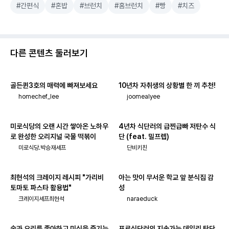
#간편식
#혼밥
#브런치
#홈브런치
#빵
#치즈
다른 콘텐츠 둘러보기
골든퀸3호의 매력에 빠져보세요
10년차 자취생의 상황별 한 끼 추천!
homechef_lee
joomealyee
미로식당의 오랜 시간 쌓아온 노하우
4년차 식단러의 급찐급빠 저탄수 식
로 완성한 오리지널 국물 떡볶이
단 (feat. 밀프렙)
미로식당.박승재셰프
단비키친
최현석의 크레이지 레시피 "가리비
아는 맛이 무서운 학교 앞 분식집 감
토마토 파스타 활용법"
성
크레이지셰프최현석
naraeduck
술과 요리를 좋아하고 미식을 즐기는
프로식단러의 지속가능 데일리 탄단