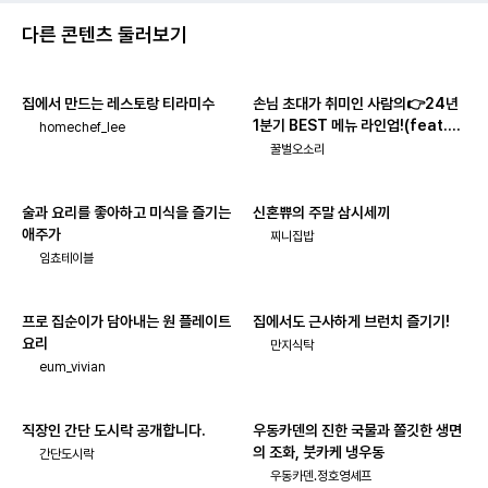
다른 콘텐츠 둘러보기
집에서 만드는 레스토랑 티라미수
손님 초대가 취미인 사람의👉24년
1분기 BEST 메뉴 라인업!(feat.주
homechef_lee
류_페어링)
꿀벌오소리
술과 요리를 좋아하고 미식을 즐기는
신혼쀼의 주말 삼시세끼
애주가
찌니집밥
임쵸테이블
프로 집순이가 담아내는 원 플레이트
집에서도 근사하게 브런치 즐기기!
요리
만지식탁
eum_vivian
직장인 간단 도시락 공개합니다.
우동카덴의 진한 국물과 쫄깃한 생면
의 조화, 붓카케 냉우동
간단도시락
우동카덴.정호영셰프