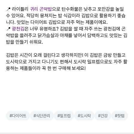
📍 라이틀리
귀리 곤약밥
으로 탄수화물은 낮추고 포만감을 높일
수 있어요. 적당히 뭉쳐지는 밥 식감이라 김밥으로 활용하기 좋습
니다. 맛있는 다이어트 김밥으로 자주 먹는 제품이에요.
📍
광천김
은 너무 유명하죠? 김밥을 쌀 때 자주 쓰는 광천김에 곤
약밥을 올려주고 닭가슴살과 야채를 넣어서 담백하고도 맛있는 김
밥을 만들기 쉬워요.
김밥은 시간이 오래 걸린다고 생각하지만! 이 김밥은 금방 만들고
도시락으로 가지고 다니기도 편해서 도시락 밀프렙으로도 자주 활
용하는 제품들이라 꼭 한 번 구매해 보세요!
#다이어트
#식단관리
#밀프렙
#도시락
#건강
#핫템