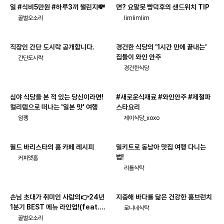
일 #식비5만원 #하루3끼 챌린지💸
면? 요알못 빵덕후의 샌드위치 TIP
꿀벌오소리
limlimlim
직장인 간단 도시락 공개합니다.
경건한 식당의 '1시간 만에 끝내는'
집들이 와인 안주
간단도시락
경건한식당
심야 식당을 본 적 있는 당신이라면!
#새로운식재료 #와인안주 #제철파
컬리템으로 떠나는 '일본 맛' 여행
스타요리
임펭
제이식당_xoxo
월드 바리스타의 홈 카페 레시피
밀키트로 동남아 맛집 여행 다니는
법!
커피앳홈
리틀식탁
손님 초대가 취미인 사람의👉24년
지중해 바다를 닮은 건강한 홈브런치
1분기 BEST 메뉴 라인업!(feat.주
로니네식탁
류_페어링)
꿀벌오소리