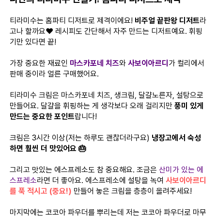
티라미수는 홈파티 디저트로 제격이에요!
비주얼 끝판왕 디저트
라
고나 할까요❤ 레시피도 간단해서 자주 만드는 디저트예요. 휘핑
기만 있다면 끝!
가장 중요한 재료인
마스카포네 치즈
와
사보이아르디
가 컬리에서
판매 중이라 얼른 구매했어요.
티라미수 크림은 마스카포네 치즈, 생크림, 달걀노른자, 설탕으로
만들어요. 달걀을 휘핑하는 게 생각보다 오래 걸리지만
풍미 있게
만드는 중요한 포인트
랍니다!
크림은 3시간 이상(저는 하루도 괜찮더라구요)
냉장고에서 숙성
하면 훨씬 더 맛있어요 🎂
그리고 맛있는 에스프레소도 참 중요해요. 조금은
산미가 있는 에
스프레소
라면 더 좋아요. 에스프레소에 설탕을 녹여
사보이아르디
를 푹 적시고 (중요!)
만들어 놓은 크림을 층층이 올려주세요!
마지막에는 코코아 파우더를 뿌리는데 저는 코코아 파우더로 마무