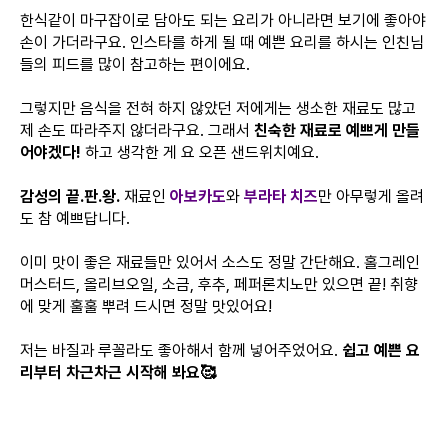
한식같이 마구잡이로 담아도 되는 요리가 아니라면 보기에 좋아야
손이 가더라구요. 인스타를 하게 될 때 예쁜 요리를 하시는 인친님
들의 피드를 많이 참고하는 편이에요.
그렇지만 음식을 전혀 하지 않았던 저에게는 생소한 재료도 많고
제 손도 따라주지 않더라구요. 그래서
친숙한 재료로 예쁘게 만들
어야겠다!
하고 생각한 게 요 오픈 샌드위치예요.
감성의 끝.판.왕.
재료인
아보카도
와
부라타 치즈
만 아무렇게 올려
도 참 예쁘답니다.
이미 맛이 좋은 재료들만 있어서 소스도 정말 간단해요. 홀그레인
머스터드, 올리브오일, 소금, 후추, 페퍼론치노만 있으면 끝! 취향
에 맞게 훌훌 뿌려 드시면 정말 맛있어요!
저는 바질과 루꼴라도 좋아해서 함께 넣어주었어요.
쉽고 예쁜 요
리부터 차근차근 시작해 봐요🥰