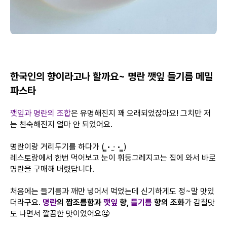
한국인의 향이라고나 할까요~ 명란 깻잎 들기름 메밀
파스타
깻잎과 명란의 조합
은 유명해진지 꽤 오래되었잖아요! 그치만 저
는 친숙해진지 얼마 안 되었어요.
명란이랑 거리두기를 하다가 ( ̳• ·̫ • ̳)
레스토랑에서 한번 먹어보고 눈이 휘둥그레지고는 집에 와서 바로
명란을 구매해 버렸답니다.
처음에는 들기름과 깨만 넣어서 먹었는데 신기하게도 정~말 맛있
더라구요.
명란
의 짭조름함과
깻잎
향,
들기름
향의 조화
가 감칠맛
도 나면서 깔끔한 맛이었어요🤤