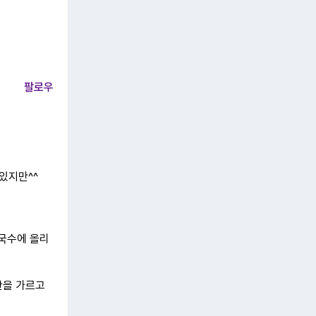
팔로우
있지만^^
막국수에 올리
란을 가르고