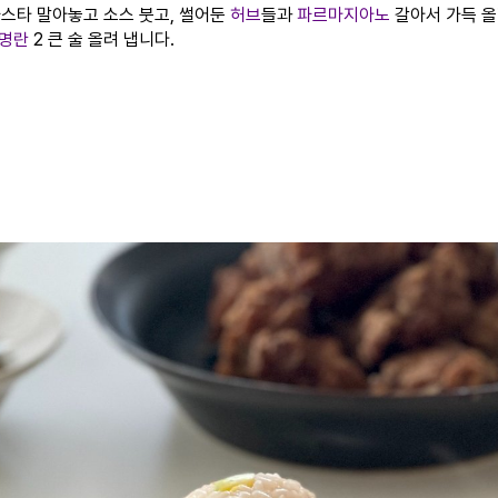
 파스타 말아놓고 소스 붓고, 썰어둔
허브
들과
파르마지아노
갈아서 가득 올
명란
2 큰 술 올려 냅니다.