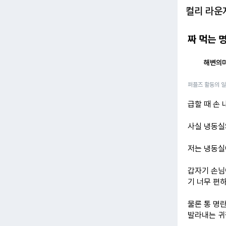
컬리 라운
짜 먹는 
해변의
퍼플즈 활동의 
급할 때 손
사실 냉동실
저는 냉동실
갑자기 손님
기 너무 편하
물론 통 명
발라내는 귀