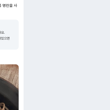
통 명란을 사
사요.
어있으면