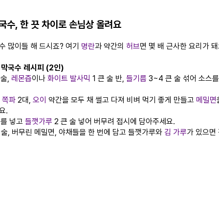
국수, 한 끗 차이로 손님상 올려요
수 많이들 해 드시죠? 여기
명란
과 약간의
허브
면 몇 배 근사한 요리가 돼
 막국수 레시피 (2인)
 술,
레몬즙
이나
화이트 발사믹
1 큰 술 반,
들기름
3~4 큰 술 섞어 소스
,
쪽파
2대,
오이
약간을 모두 채 썰고 다져 비벼 먹기 좋게 만들고
메밀면
요.
스를 넣고
들깻가루
2 큰 술 넣어 버무려 접시에 담아주세요.
큰 술, 버무린 메밀면, 야채들을 한 번에 담고 들깻가루와
김 가루
가 있으면