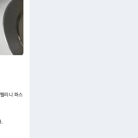
카펠리니 파스
.