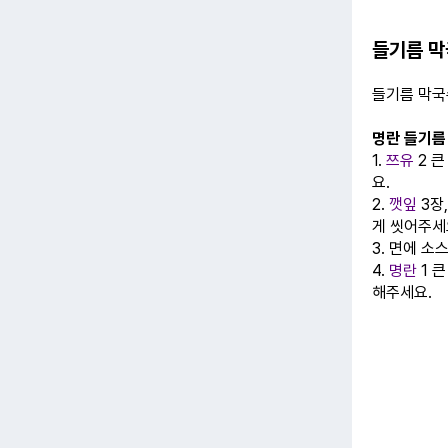
들기름 막
들기름 막국
명란 들기름
1.
쯔유
2 큰
요.
2.
깻잎
3장
게 씻어주세
3. 면에 소
4.
명란
1 
해주세요.