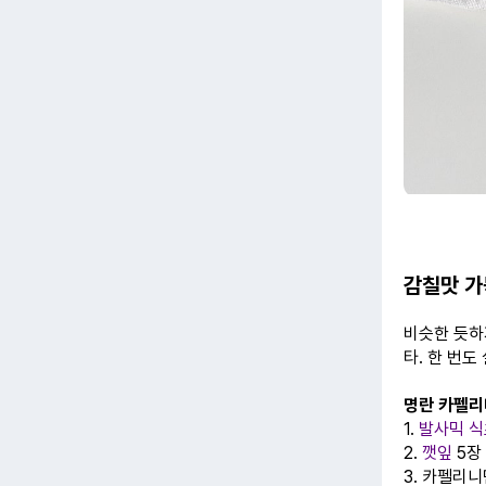
감칠맛 가
비슷한 듯하
타. 한 번도
명란 카펠리
1.
발사믹 식
2.
깻잎
5장
3. 카펠리