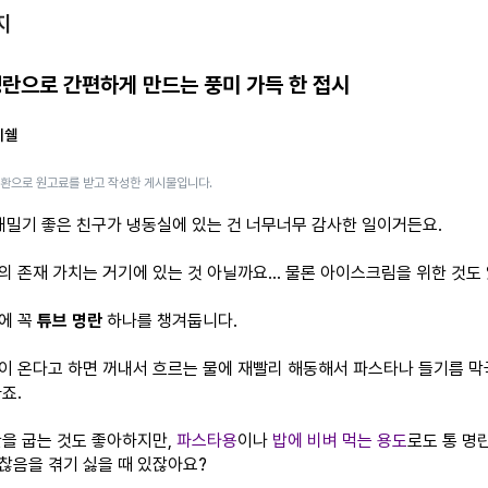
지
명란으로 간편하게 만드는 풍미 가득 한 접시
미쉘
일환으로 원고료를 받고 작성한 게시물입니다.
 내밀기 좋은 친구가 냉동실에 있는 건 너무너무 감사한 일이거든요.
의 존재 가치는 거기에 있는 것 아닐까요... 물론 아이스크림을 위한 것도 
에 꼭
튜브 명란
하나를 챙겨둡니다.
이 온다고 하면 꺼내서 흐르는 물에 재빨리 해동해서 파스타나 들기름 
죠.
란을 굽는 것도 좋아하지만,
파스타용
이나
밥에 비벼 먹는 용도
로도 통 명
찮음을 겪기 싫을 때 있잖아요?