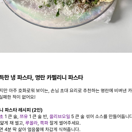
득한 냉 파스타, 명란 카펠리니 파스타
지만 아주 호화로워 보이는, 손님 초대 요리로 추천하는 명란에 비벼낸 
 실패한 적이 없어요!
니 파스타 레시피 (2인)
초
1 큰 술,
쯔유
1 큰 술 반,
올리브오일
5 큰 술 섞어 소스를 만들어둡니다
 얇게 채 썰고,
루꼴라
,
쪽파
잘게 썰어주세요.
니면 4분 딱 삶아 얼음물에 차갑게 식혀줍니다.