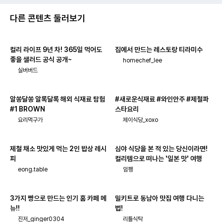
다른 콘텐츠 둘러보기
컬리 라이프 9년 차! 365일 먹어도
집에서 만드는 레스토랑 티라미수
좋을 샐러드 공식 공개~
homechef_lee
실버버드
알쏭달쏭 알록달록 해외 식재료 탐험
#새로운식재료 #와인안주 #제철파
#1 BROWN
스타요리
요리먹구가
제이식당_xoxo
제철 채소 맛있게 먹는 2인 밥상 레시
심야 식당을 본 적 있는 당신이라면!
피
컬리템으로 떠나는 '일본 맛' 여행
eong.table
임펭
3가지 빵으로 만드는 인기 홈 카페 메
밀키트로 동남아 맛집 여행 다니는
뉴!!
법!
진저_ginger0304
리틀식탁