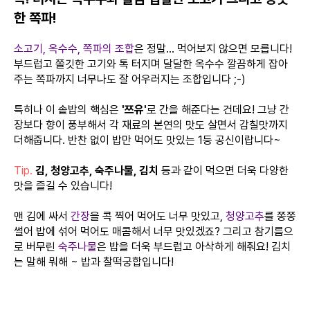
한 쪽파!
소고기, 옥수수, 쪽파의 조합
은 정말... 먹어보지 않으면 모릅니다!
부드럽고 쫄깃한 고기와 톡 터지며 달달한 옥수수 깔끔하게 잡아
주는 쪽파까지 너무나도 잘 어우러지는 조합입니다 ;-)
특히나 이 솥밥의 핵심은
'쯔유'
로 간을 해준다는 건데요! 그냥 간
장보다 향이 풍부해서 각 재료의 본연의 맛도 살면서 감칠맛까지
더해줍니다. 반찬 없이 밥만 먹어도 맛있는 1등 공신이랍니다~
Tip.
김, 청양고추, 숙주나물, 김치
등과 같이 먹으면 더욱 다양한
맛을 즐길 수 있습니다!
맨 김에 싸서
간장
을 콕 찍어 먹어도 너무 맛있고,
청양고추
를 쫑쫑
썰어 밥에 섞어 먹어도 매콤해서 너무 맛있겠죠? 그리고 참기름으
로 버무린
숙주나물
은 밥을 더욱 부드럽고 아삭하게 해줘요! 김치
는 말해 뭐해 ~ 밥과 찰떡궁합입니다!