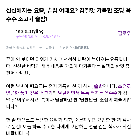
선선해지는 요즘, 솥밥 어때요? 감칠맛 가득한 초당 옥
수수 소고기 솥밥!
table_styling
팔로우
푸드스타일리스트 · 집밥 · 1인가구
퍼플즈 활동의 일환으로 원고료를 받고 작성한 게시물입니다.
끝이 안 보이던 더위가 가시고 선선한 바람이 불어오는 요즘입니
다. 선선한 바람과 새벽 내음은 가을이 다가온다는 설렘을 한껏 증
진해 주네요.
이런 날씨에 떠오르는 온기 가득한 한 끼 식사,
솥밥
입니다.
쯔유로
양념한 풍미 깊은 소고기
와
달달하면서 톡톡 터지는 옥수수
가 정
말
잘 어우러져요. 특히나
달달하고 짠 '단짠단짠' 조합
이 예술이랍
니다?
한 솥 만으로도 특별한 요리가 되고, 소분해두면 요긴한 한 끼 식사
로 둔갑! 오늘 하루 수고한 나에게 보답하는 선물 같은 식사가 되길
바랍니다 :-)