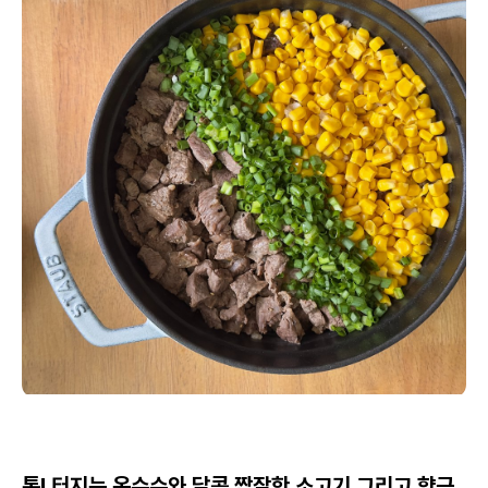
톡! 터지는 옥수수와 달콤 짭잘한 소고기 그리고 향긋