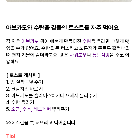
아보카도와 수란을 곁들인 토스트를 자주 먹어요
잘 익은
아보카도
위에 예쁘게 만들어진
수란
을 올리면 그렇게 맛
있을 수가 없어요. 수란을 톡 터뜨리고 노른자가 주르륵 흘러나올
때 괜히 기분이 좋더라고요. 빵은
사워도우
나
통밀식빵
을 주로 이
용해요.
[ 토스트 레시피 ]
1. 빵 살짝 구워주기
2. 크림치즈 바르기
3. 아보카도를 슬라이스하거나 으깨서 올려주기
4. 수란 올리기
5.
소금, 후추, 레드페퍼
뿌려주기
>>> 수란을 톡 터뜨리고 먹어줍니다
Tip!