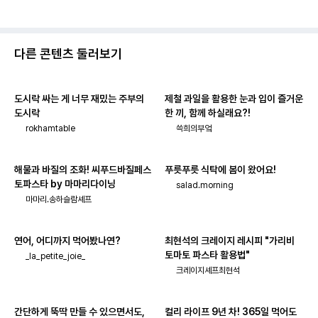
다른 콘텐츠 둘러보기
도시락 싸는 게 너무 재밌는 주부의
제철 과일을 활용한 눈과 입이 즐거운
도시락
한 끼, 함께 하실래요?!
rokhamtable
쓱희의부엌
해물과 바질의 조화! 씨푸드바질페스
푸릇푸릇 식탁에 봄이 왔어요!
토파스타 by 마마리다이닝
salad.morning
마마리.송하슬람셰프
연어, 어디까지 먹어봤나연?
최현석의 크레이지 레시피 "가리비
토마토 파스타 활용법"
_la_petite_joie_
크레이지셰프최현석
간단하게 뚝딱 만들 수 있으면서도,
컬리 라이프 9년 차! 365일 먹어도