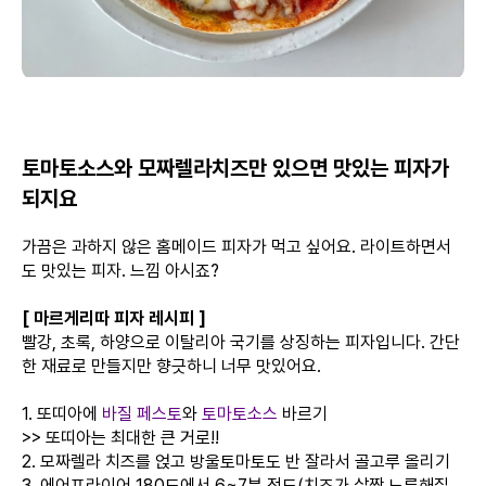
토마토소스와 모짜렐라치즈만 있으면 맛있는 피자가
되지요
가끔은 과하지 않은 홈메이드 피자가 먹고 싶어요. 라이트하면서
도 맛있는 피자. 느낌 아시죠?
[ 마르게리따 피자 레시피 ]
빨강, 초록, 하양으로 이탈리아 국기를 상징하는 피자입니다. 간단
한 재료로 만들지만 향긋하니 너무 맛있어요.
1. 또띠아에
바질 페스토
와
토마토소스
바르기
>> 또띠아는 최대한 큰 거로!!
2. 모짜렐라 치즈를 얹고 방울토마토도 반 잘라서 골고루 올리기
3. 에어프라이어 180도에서 6~7분 정도(치즈가 살짝 노릇해질