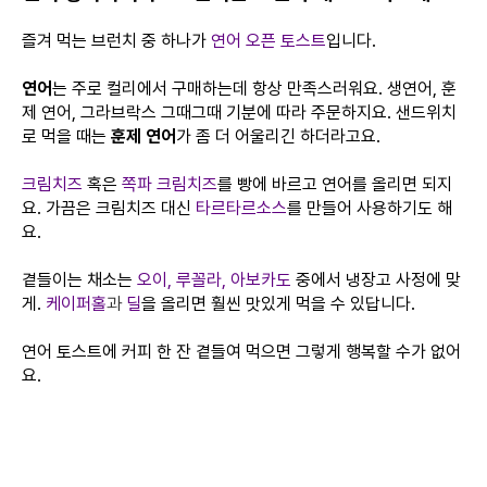
즐겨 먹는 브런치 중 하나가
연어 오픈 토스트
입니다.
연어
는 주로 컬리에서 구매하는데 항상 만족스러워요. 생연어, 훈
제 연어, 그라브락스 그때그때 기분에 따라 주문하지요. 샌드위치
로 먹을 때는
훈제 연어
가 좀 더 어울리긴 하더라고요.
크림치즈
혹은
쪽파 크림치즈
를 빵에 바르고 연어를 올리면 되지
요. 가끔은 크림치즈 대신
타르타르소스
를 만들어 사용하기도 해
요.
곁들이는 채소는
오이, 루꼴라, 아보카도
중에서 냉장고 사정에 맞
게.
케이퍼홀
과
딜
을 올리면 훨씬 맛있게 먹을 수 있답니다.
연어 토스트에 커피 한 잔 곁들여 먹으면 그렇게 행복할 수가 없어
요.