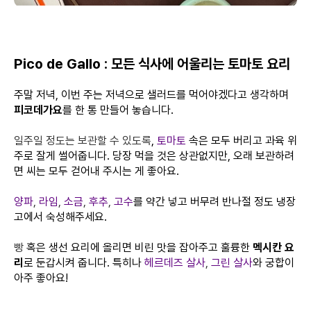
Pico de Gallo : 모든 식사에 어울리는 토마토 요리
주말 저녁, 이번 주는 저녁으로 샐러드를 먹어야겠다고 생각하며
피코데가요
를 한 통 만들어 놓습니다.
일주일 정도는 보관할 수 있도록
,
토마토
속은 모두 버리고 과육 위
주로 잘게 썰어줍니다. 당장 먹을 것은 상관없지만, 오래 보관하려
면 씨는 모두 걷어내 주시는 게 좋아요.
양파
,
라임
,
소금
,
후추
,
고수
를 약간 넣고 버무려 반나절 정도 냉장
고에서 숙성해주세요.
빵
혹은 생선 요리에 올리면 비린 맛을 잡아주고 훌륭한
멕시칸 요
리
로 둔갑시켜 줍니다. 특히나
헤르데즈 살사
,
그린 살사
와 궁합이
아주 좋아요!