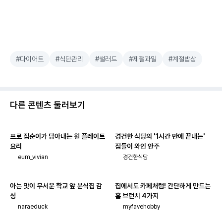
#다이어트
#식단관리
#샐러드
#제철과일
#계절밥상
다른 콘텐츠 둘러보기
프로 집순이가 담아내는 원 플레이트
경건한 식당의 '1시간 만에 끝내는'
요리
집들이 와인 안주
eum_vivian
경건한식당
아는 맛이 무서운 학교 앞 분식집 감
집에서도 카페처럼! 간단하게 만드는
성
홈 브런치 4가지
naraeduck
myfavehobby