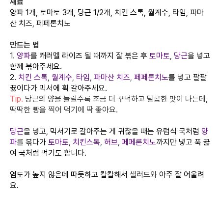
재료
양파 1개, 토마토 3개, 당근 1/2개, 치킨 스톡, 월계수, 타임, 파마
산 치즈, 페페론치노
만드는 법
1.
양파
를 캐러멜 라이즈 될 때까지 잘 볶은 후
토마토
,
당근
을 넣고
함께 볶아주세요.
2.
치킨 스톡
,
월계수
,
타임
,
파마산 치즈
,
페페론치노
를 넣고 팔팔
끓이다가 믹서에 휙 갈아주세요.
Tip.
당근의 양을 늘릴수록 조금 더 꾸덕하고 달콤한 맛이 나는데,
딱딱한 빵을 찍어 먹기에 딱 좋아요.
당근
을 넣고, 믹서기로 갈아주는 게 귀찮을 때는 유럽식 국처럼
양
파
를 볶다가
토마토
,
치킨스톡
,
허브
,
페페론치노
까지만 넣고 푹 끓
여 국처럼 먹기도 합니다.
염도가 높지 않은데 따듯하고 칼칼해서
샐러드와
아주 잘 어울려
요.