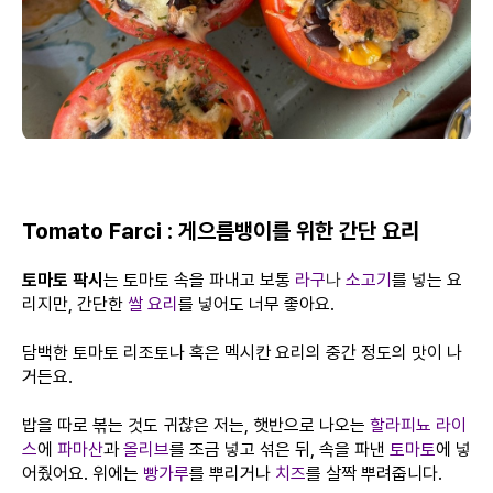
Tomato Farci : 게으름뱅이를 위한 간단 요리
토마토 팍시
는 토마토 속을 파내고 보통
라구
나
소고기
를 넣는 요
리지만, 간단한
쌀 요리
를 넣어도 너무 좋아요.
담백한 토마토 리조토나 혹은 멕시칸 요리의 중간 정도의 맛이 나
거든요.
밥을 따로 볶는 것도 귀찮은 저는, 햇반으로 나오는
할라피뇨 라이
스
에
파마산
과
올리브
를 조금 넣고 섞은 뒤, 속을 파낸
토마토
에 넣
어줬어요. 위에는
빵가루
를 뿌리거나
치즈
를 살짝 뿌려줍니다.