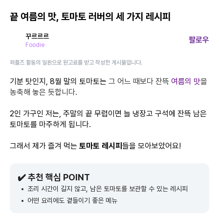
끝 여름의 맛, 토마토 러버의 세 가지 레시피
꾸르르르
팔로우
Foodie
퍼플즈 활동의 일환으로 원고료를 받고 작성한 게시물입니다.
기분 탓인지, 8월 말의 토마토는
그 어느 때보다 잔뜩
여름의 맛
을
농축해 놓은 듯합니다.
2인 가구인 저는, 주말의 끝 무렵이면 늘 냉장고 구석에 잔뜩 남은
토마토를 마주하게 됩니다.
그래서 제가 즐겨 먹는
토마토 레시피
들을 모아보았어요!
✔️ 추천 핵심 POINT
조리 시간이 길지 않고, 남은 토마토를 보관할 수 있는 레시피
어떤 요리에도 곁들이기 좋은 메뉴