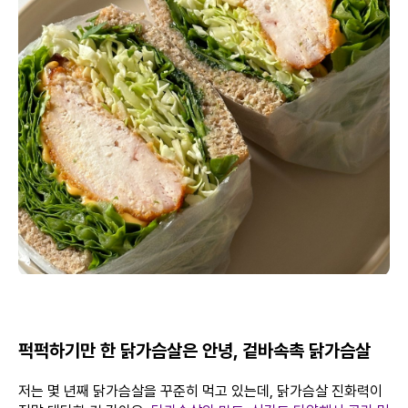
퍽퍽하기만 한 닭가슴살은 안녕, 겉바속촉 닭가슴살
저는 몇 년째 닭가슴살을 꾸준히 먹고 있는데, 닭가슴살 진화력이