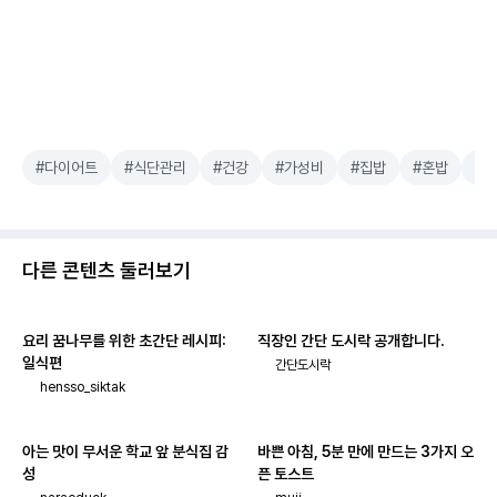
#다이어트
#식단관리
#건강
#가성비
#집밥
#혼밥
#
다른 콘텐츠 둘러보기
요리 꿈나무를 위한 초간단 레시피:
직장인 간단 도시락 공개합니다.
일식편
간단도시락
hensso_siktak
아는 맛이 무서운 학교 앞 분식집 감
바쁜 아침, 5분 만에 만드는 3가지 오
성
픈 토스트