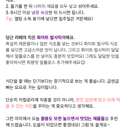
세요.
2. 물기를 짠 뒤
나머지 재료를 모두 넣
고 섞어주세요.
3. 6시간 이상
냉장 숙성
한 뒤 드시면 됩니다.
Tip.
열탕 소독 용기에 넣으면 일주일은 거뜬해요!
당근 라페의 킥은
화이트 발사믹
이에요.
확실히 레몬즙이나 일반 식초를 넣는 것보다 화이트 발사믹 식초
를 넣으면 고급스러운 맛이 납니다. 그리고 화이트 발사믹이 달달
해서 알룰로스를 안 넣어도 충분히 맛있어요! 그래도 달달한 맛을
좋아하시면 취향껏 알룰로스 추가해주세요😉
식단을 할 때는 단기보다는 장기적으로 보는 게 좋습니다. 급찐급
빠는 요요로 가는 길이랍니다.
단순히 저칼로리에 치중할 것이 아니라,
본인 입맛에 맞고 오래 먹
을 수 있는 식단
을 꾸리는 게 중요하다고 생각해요.
그런 의미에서 오늘
활용도 또한 높으면서 맛있는 제품들
을
추천
해 드렸습니다. 도움이 되었으면 좋겠네요! 그럼 또 올게요~