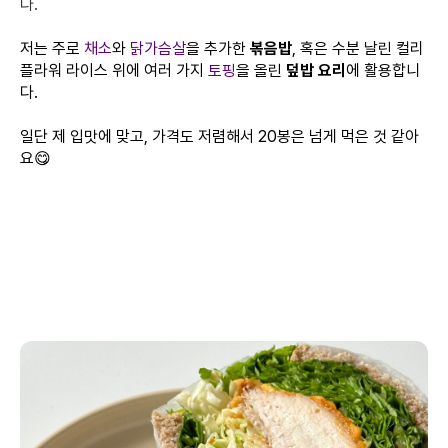
다.
저는 주로
채소
와
닭가슴살
을 추가한
볶음밥
, 혹은 수분 날린 컬리
플라워 라이스 위에 여러 가지
토핑
을 올린
덮밥 요리
에 활용합니
다.
일단 제 입맛에 맞고, 가격도 저렴해서 20봉은 넘게 먹은 것 같아
요😋