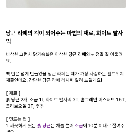
당근 라페의 킥이 되어주는 마법의 재료, 화이트 발사
믹
바삭한 크런치 닭가슴살은 아삭한
당근 라페
와도 정말 잘 어울려
요.
백 번은 넘게 만들었을
당근 라페
는 제가 가장 사랑하는 샌드위치
재료인데요. 간단한 당근 라페 레시피 알려 드릴게요!
[ 재료 ]
흙 당근 2개, 소금 1t,
화이트 발사믹 3T
, 홀그레인 머스터드 1.5T,
올리브오일 3T, 후추
[ 만드는 법 ]
1. 깨끗하게 씻은
흙 당근
은 채를 썰어
소금
에 10분 이내로 절여주