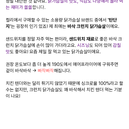
정말 대단한 것 같아요.
닭가슴살의 맛도, 식감도 다양해서 골라 먹
는 재미가 쏠쏠
합니다.
컬리에서 구매할 수 있는 소용량 닭가슴살 브랜드 중에서
'탄단
지'
는 굉장히 인기 있죠! 제 최애는
바삭 크런치 닭가슴살
이에요.
샌드위치를 정말 자주 먹는 편이라,
샌드위치 재료
로 좋은 바삭 크
런치 닭가슴살에 손이 많이 가더라고요.
시즈닝
도 되어 있어
감칠
맛
도 좋아요! 요즘 제일 잘 먹고 있는 닭가슴살이에요.
권장 온도보다 좀 더 높게 190도에서 에어프라이어에 구워주면
겉이 바삭바삭 →
빠작빠작
해집니다.
치킨 텐더와는 달리 튀기지 않았기 때문에 싱크로율 100%라고 할
수는 없지만, 크런치 닭가슴살도 꽤 바삭해서 치킨 텐더 먹는 기분
이 나요!