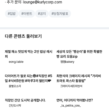
· 추가 문의: lounge@kurlycorp.com
#집밥
#이벤트
#공지
#당첨자발표
다른 콘텐츠 둘러보기
제철 채소 맛있게 먹는 2인 밥상 레시
세상의 모든 '빵순이'를 위한 특별한
피
빵 요리 모음zip
eong.table
잼잼bakery
다이어트가 절로 되는😎#직장인 #5
최현석의 크레이지 레시피 "가리비
일 #식비5만원 #하루3끼 챌린지💸
토마토 파스타 활용법"
꿀벌오소리
크레이지셰프최현석
직장인 간단 도시락 공개합니다.
연어, 어디까지 먹어봤나연?
간단도시락
_la_petite_joie_