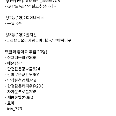
🥇1등(1명): 유러피안_샐러드708
· 🌿밥도둑!!삼겹살고추장찌개~
🥈2등(1명): 희야네식탁
· 독일국수
🥉3등(1명): 꿀지선
· #집밥 #요리자랑 #미니화로 #야끼니꾸
댓글과 좋아요 추첨(10명)
· 싱그러운와인308
· 매운팝팝
· 한결같은콩나물624
· 감미로운군만두901
· 납작한청경채749
· 한결같은커피우유293
· 차가운크로플298
· 새콤한멜론680
· 르미
· icis_773