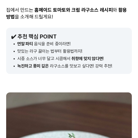
집에서 만드는
홈메이드 토마토와 크림 라구소스 레시피
와
활용
방법
을 소개해 드릴게요!
✔️ 추천 핵심 POINT
연말 파티
음식을 준비 중이라면!
맛있는 라구 끓이는 법부터 활용법까지!
시중 소스가 너무 달고 시큼해서
취향에 맞지 않다면
!
녹진하고 풍미 깊은
라구소스를 맛보고 싶다면! 강력 추천!