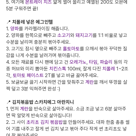
5. 여기에
몬트레이 치즈
얇게 썰어 올리고 예열된 200도 오븐에
5분 구워주면 끝!
📍
치폴레 넣은 에그인헬
1.
양파
를 카라멜라이징 해줍니다.
2. 양파를 한쪽으로 빼주고
소고기
와
돼지고기
를 1:1 비율로 넣고
수분을 날리며 충분히 볶아주세요.
3. 고기도 잠시 옆으로 빼주고
홀토마토
를 으깨서 볶아 꾸덕한 질
감을 나게 수분을 날려가며 볶아줍니다.
4. 모든 재료를 다시 팬에 담고 건
오레가노
,
타임
,
파슬리
등의 각
종 허브와 미리 뽑아둔
치킨스톡
100ml, 잘게 다진
치폴레
1~2조
각,
토마토 페이스트
2T를 넣고 바글 끓여주세요.
5. 보글보글 끓기 시작하면 간을 맞춰주고
계란
을 깨서 뚜껑을 살
짝 덮고 3분 익혀주면 완성 :)
📍
김치볶음밥 스카치에그 아란치니
1. 먼저
계란
을 반숙으로 삶아주세요. 소금 조금 넣고 6분 삶아주
면 딱 알맞게 반숙으로 삶아집니다!
2. 그 사이
초리초 김치 볶음밥
을 만들어주세요. 대파 한줌 총총 썰
어 기름 내주고 잘게 썬 김치 넣고 볶아 주다 작게 썬 초리초도 넣
어 잘 볶아주세요.