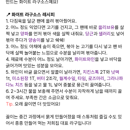
만드는 화이트 라구소스예요!
📍 화이트 라구소스 레시피
1. 다짐육을 달군 팬에 올려 볶아줬어요.
2. 어느 정도 익었다면 고기를 건지고, 그 팬에 바로
올리브유
를 살
짝 넣고
양파
를 먼저 볶아 색을 살짝 내줘요.
당근
과
샐러리
도 넣어
볶아 주다가
양송이
를 넣고 쉑쉑!
3. 어느 정도 야채에 숨이 죽으면, 볶아 논 고기를 다시 넣고 팬 바
닥에 살짝 눌어붙는 느낌으로 수분을 날리며 볶아줍니다.
4. 재료에 수분이 어느 정도 날아가면,
화이트와인
을 넣고 바닥을
긁어가며 맛있는 성분을 모아요.
5. 와인이 바글 끓으면서 알콜이 날라가면,
치킨스톡
2T와
넛맥
1t,
미소된장
1T,
버터
2조각,
월계수잎
,
타임
,
로즈마리
,
그라나파
다노 치즈
등을 넣고 물 1L 넣어 중불로 뭉근히 끓여줍니다.
6. 2~3시간 물을 보충해 주면서 수분이 자작하게 남을 때까지 끓
여 주세요. 부족한 간은 소금으로 맞춰요.
Tip.
오래 끓이면 더 맛있어요!
끓이는 중간 과정에서 묽게 만들어졌을 때 스튜처럼 즐길 수도 있
어서 종종 만들어 먹는 저희집 대표 라구입니다!