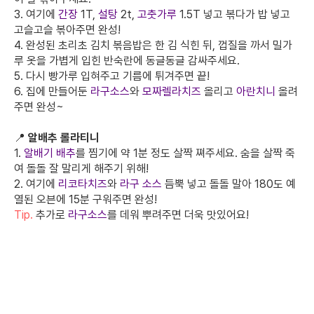
3. 여기에
간장
1T,
설탕
2t,
고춧가루
1.5T 넣고 볶다가 밥 넣고
고슬고슬 볶아주면 완성!
4. 완성된 초리초 김치 볶음밥은 한 김 식힌 뒤, 껍질을 까서 밀가
루 옷을 가볍게 입힌 반숙란에 동글동글 감싸주세요.
5. 다시 빵가루 입혀주고 기름에 튀겨주면 끝!
6. 집에 만들어둔
라구소스
와
모짜렐라치즈
올리고
아란치니
올려
주면 완성~
📍
알배추 롤라티니
1.
알배기 배추
를 찜기에 약 1분 정도 살짝 쪄주세요. 숨을 살짝 죽
여 돌돌 잘 말리게 해주기 위해!
2. 여기에
리코타치즈
와
라구 소스
듬뿍 넣고 돌돌 말아 180도 예
열된 오븐에 15분 구워주면 완성!
Tip.
추가로
라구소스
를 데워 뿌려주면 더욱 맛있어요!