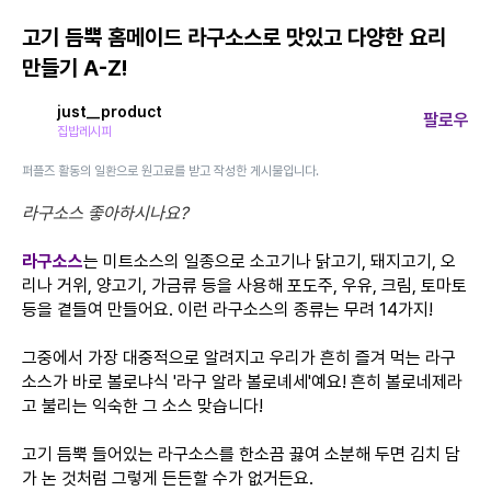
고기 듬뿍 홈메이드 라구소스로 맛있고 다양한 요리
만들기 A-Z!
just__product
팔로우
집밥레시피
퍼플즈 활동의 일환으로 원고료를 받고 작성한 게시물입니다.
라구소스 좋아하시나요?
라구소스
는 미트소스의 일종으로 소고기나 닭고기, 돼지고기, 오
리나 거위, 양고기, 가금류 등을 사용해 포도주, 우유, 크림, 토마토
등을 곁들여 만들어요. 이런 라구소스의 종류는 무려 14가지!
그중에서 가장 대중적으로 알려지고 우리가 흔히 즐겨 먹는 라구
소스가 바로 볼로냐식 '라구 알라 볼로녜세'예요! 흔히 볼로네제라
고 불리는 익숙한 그 소스 맞습니다!
고기 듬뿍 들어있는 라구소스를 한소끔 끓여 소분해 두면 김치 담
가 논 것처럼 그렇게 든든할 수가 없거든요.