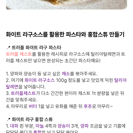
화이트 라구소스를 활용한 파스타와 홍합스튜 만들기
📍
트러플 화이트 라구 파스타
트러플 제스트
를 활용한 레시피로 라구소스에 탈리아탈레면과 트
러플 제스트만 넣으면 완성되는 초간단 파스타예요!
1. 양파와 양송이 등 넣고 싶은
채소
를 볶아주세요.
2. 여기에
화이트 라구소스
100g 정도를 넣고 맛있게 익힌
탈리아
탈레면
을 넣어줍니다.
3.
트러플제스트
가 다소 간간한 편이라 제스트 1t 분량을 넣은 뒤
간을 맞춰주세요.
4. 마무리로
버터
1을 넣고 유화를 해준 뒤
후추
로 마무리~
📍
화이트 라구 홍합 스튜
1.
대파
흰 부분,
마늘
4쪽과
양송이
3개,
양파
조금을 넣고 기름에
달달달 볶다가
홍합
을 넣고 달달 볶아요.