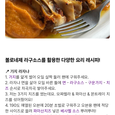
볼로네제 라구소스를 활용한 다양한 요리 레시피!
📍 가지 라자냐
1.
가지
를 얇게 썰어 오일 살짝 둘러 팬에 구워주세요.
2. 라자냐 면을 삶아 오일 바른 틀에
면
-
라구소스
-
구운가지
-
치
즈
순서로 차곡차곡 쌓아주세요.
3. 저는 3가지 치즈를 썼는데요. 모짜렐라 & 파마산 & 몬트레이 치
즈를 섞어줬어요!
4. 190도 예열된 오븐에 20분 초벌로 구워주고 오븐용 팬에 적당
한 사이즈로 올려
파마산치즈
넣은
베사멜 소스
뿌려뿌려!