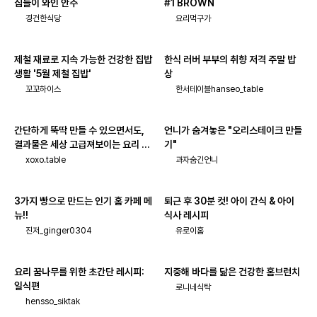
집들이 와인 안주
#1 BROWN
경건한식당
요리먹구가
제철 재료로 지속 가능한 건강한 집밥
한식 러버 부부의 취향 저격 주말 밥
생활 '5월 제철 집밥'
상
꼬꼬하이스
한서테이블hanseo_table
간단하게 뚝딱 만들 수 있으면서도,
언니가 숨겨놓은 "오리스테이크 만들
결과물은 세상 고급져보이는 요리 모
기"
음!
xoxo.table
과자숨긴언니
3가지 빵으로 만드는 인기 홈 카페 메
퇴근 후 30분 컷! 아이 간식 & 아이
뉴!!
식사 레시피
진저_ginger0304
유로이홈
요리 꿈나무를 위한 초간단 레시피:
지중해 바다를 닮은 건강한 홈브런치
일식편
로니네식탁
hensso_siktak