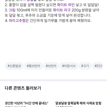
2. 홍합이 입을 살짝 벌렸다 싶으면
화이트 와인
넣고 또 달달달!
3.
크림
100ml에 미리 만들어둔
화이트 라구
200g 분량을 넣어
또 달달 볶고, 후추와 소금을 기호에 맞게 넣어 완성합니다.
4.
꽈리고추찜
은 간단하게 밀가루를 가볍게 묻혀 쪄줬어요.
#신혼밥상
#홈브런치
#브런치
#아침식사
#고기
#2인분
다른 콘텐츠 둘러보기
경건한 식당의 '1시간 만에 끝내는'
알쏭달쏭 알록달록 해외 식재료 탐험