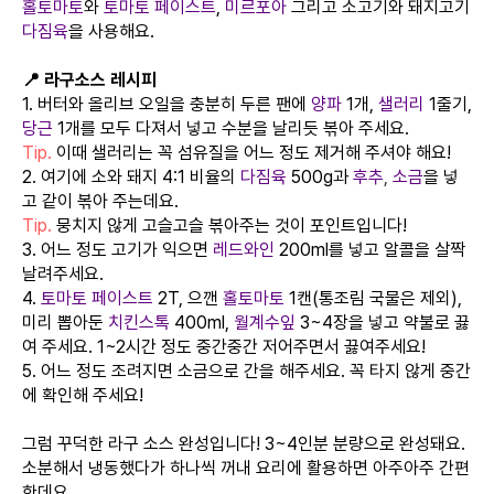
홀토마토
와
토마토 페이스트
,
미르포아
그리고 소고기와 돼지고기
다짐육
을 사용해요.
📍 라구소스 레시피
1. 버터와 올리브 오일을 충분히 두른 팬에
양파
1개,
샐러리
1줄기,
당근
1개를 모두 다져서 넣고 수분을 날리듯 볶아 주세요.
Tip.
이때 샐러리는 꼭 섬유질을 어느 정도 제거해 주셔야 해요!
2. 여기에 소와 돼지 4:1 비율의
다짐육
500g과
후추
,
소금
을 넣
고 같이 볶아 주는데요.
Tip.
뭉치지 않게 고슬고슬 볶아주는 것이 포인트입니다!
3. 어느 정도 고기가 익으면
레드와인
200ml를 넣고 알콜을 살짝
날려주세요.
4.
토마토 페이스트
2T, 으깬
홀토마토
1캔(통조림 국물은 제외),
미리 뽑아둔
치킨스톡
400ml,
월계수잎
3~4장을 넣고 약불로 끓
여 주세요. 1~2시간 정도 중간중간 저어주면서 끓여주세요!
5. 어느 정도 조려지면 소금으로 간을 해주세요. 꼭 타지 않게 중간
에 확인해 주세요!
그럼 꾸덕한 라구 소스 완성입니다! 3~4인분 분량으로 완성돼요.
소분해서 냉동했다가 하나씩 꺼내 요리에 활용하면 아주아주 간편
한데요.