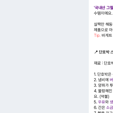
'국내산 그
수템이에요.
살짝만 해동
제품으로 아
Tip.
바게트
📍 단호박 
재료 : 단호박
1. 단호박은
2. 냄비에
3. 양파가
4. 물렁해
요. (약불)
5.
우유
와
6. 간은
소