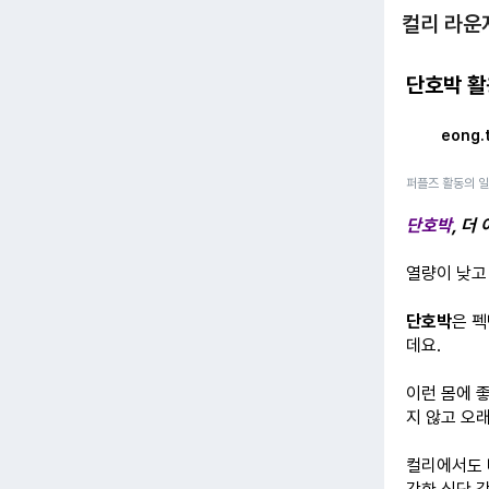
컬리 라운
단호박 활
eong.
퍼플즈 활동의 
단호박
, 더
열량이 낮고
단호박
은 펙
데요.
이런 몸에 
지 않고 오래
컬리에서도 