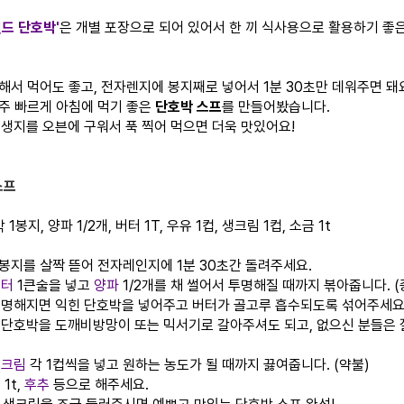
릴드 단호박'
은 개별 포장으로 되어 있어서 한 끼 식사용으로 활용하기 좋
해서 먹어도 좋고, 전자렌지에 봉지째로 넣어서 1분 30초만 데워주면 돼요
주 빠르게 아침에 먹기 좋은
단호박 스프
를 만들어봤습니다.
 생지를 오븐에 구워서 푹 찍어 먹으면 더욱 맛있어요!
스프
 1봉지, 양파 1/2개, 버터 1T, 우유 1컵, 생크림 1컵, 소금 1t
 봉지를 살짝 뜯어 전자레인지에 1분 30초간 돌려주세요.
버터
1큰술을 넣고
양파
1/2개를 채 썰어서 투명해질 때까지 볶아줍니다. (
 투명해지면 익힌 단호박을 넣어주고 버터가 골고루 흡수되도록 섞어주세요.
진 단호박을 도깨비방망이 또는 믹서기로 갈아주셔도 되고, 없으신 분들은
생크림
각 1컵씩을 넣고 원하는 농도가 될 때까지 끓여줍니다. (약불)
금
1t,
후추
등으로 해주세요.