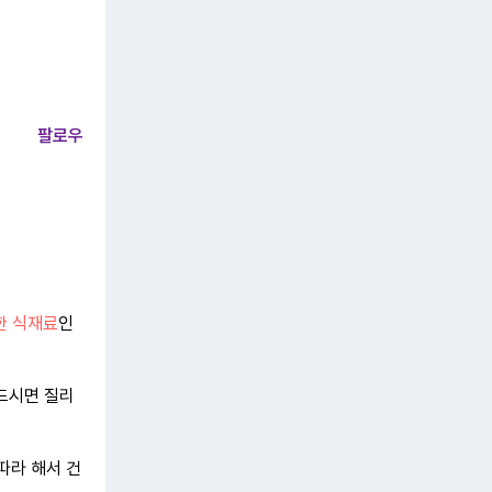
팔로우
한 식재료
인
 드시면 질리
따라 해서 건