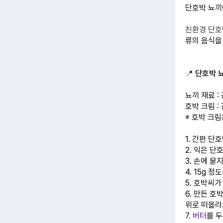
단호박 뇨끼
친환경 단호
류의 음식을
📍
단호박 
뇨끼 재료 : 
호박 크림 : 
※ 호박 크
1. 간편 단
2. 익은 단
3. 손에 
4. 15g 
5. 호박씨
6. 만든 호
위로 떠올라
7.
버터
를 두