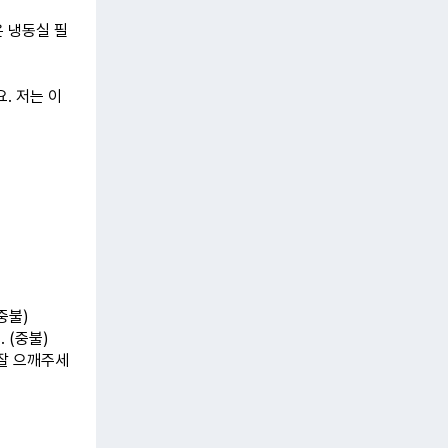
은 냉동실 필
. 저는 이
중불)
 (중불)
 잘 으깨주세