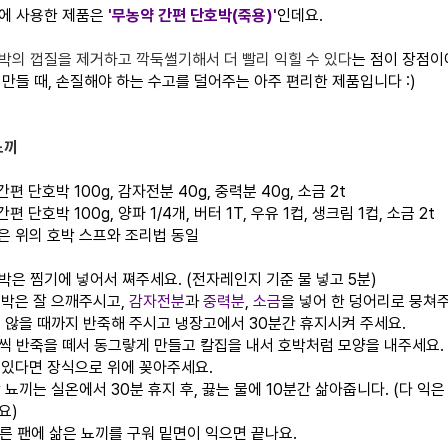
에 사용한 제품은
'무농약 간편 단호박(죽용)'
인데요.
박의 껍질을 제거하고 깍둑썰기해서 더 빨리 익힐 수 있다
는 점이 장점이에
 만들 때, 손질해야 하는 수고를 덜어주는 아주 편리한 제품입니다 :)
뇨끼
간편 단호박 100g, 감자전분 40g, 중력분 40g, 소금 2t
간편 단호박 100g, 양파 1/4개, 버터 1T, 우유 1컵, 생크림 1컵, 소금 2t
림은 위의 호박 스프와 조리법 동일
호박은 찜기에 넣어서 쪄주세요. (전자레인지 기준 물 넣고 5분)
호박은 잘 으깨주시고,
감자전분
과
중력분
,
소금
을 넣어 한 덩어리로 뭉쳐
묻지 않을 때까지 반죽해 주시고 냉장고에서 30분간 휴지시켜 주세요.
정도씩 반죽을 떼서 동그랗게 만들고 칼집을 내서 호박처럼 모양을 내주세요.
가 있다면 장식으로 위에 꽂아주세요.
박 뇨끼는 실온에서 30분 휴지 후, 끓는 물에 10분간 삶아줍니다. (다 익은
요)
른 팬에 삶은 뇨끼를 구워 밑면이 익으면 끝나요.