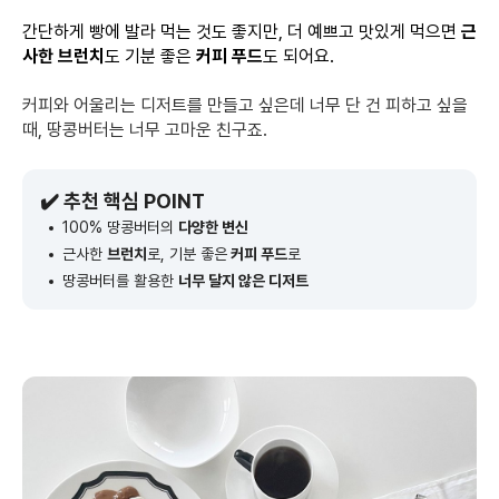
간단하게 빵에 발라 먹는 것도 좋지만, 더 예쁘고 맛있게 먹으면
근
사한 브런치
도 기분 좋은
커피 푸드
도 되어요.
커피와 어울리는 디저트를 만들고 싶은데 너무 단 건 피하고 싶을
때, 땅콩버터는 너무 고마운 친구죠.
✔️ 추천 핵심 POINT
100% 땅콩버터의
다양한 변신
근사한
브런치
로, 기분 좋은
커피 푸드
로
땅콩버터를 활용한
너무 달지 않은 디저트