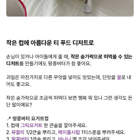
작은 컵에 아름다운 티 푸드 디저트로
손님이 있거나 아이들에게 줄 때,
작은 숟가락으로 떠먹을 수 있는
디저트
를 만들기에도 땅콩버터가 참 좋아요.
과일은 마찬가지로 다른 무엇을 넣어도 맛있는데, 단맛을
꿀
로 내
어도 좋고요.
작은 숟가락으로 조금씩 떠먹다 보면 행복 뭐 있나 그런 생각도 든
단 말이에요?
📍
땅콩버터 요거트컵
1. 컵에
그릭요거트
한 큰술을 깔아주세요.
2.
뮤즐리
1/2큰술 뿌리고,
메이플시럽
1티스푼을 뿌려주세요.
3.
땅콩버터
1큰술 올리고,
바나나
몇 조각 넣어주세요.