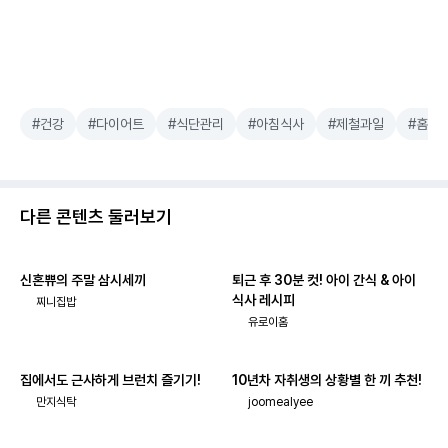
#건강
#다이어트
#식단관리
#아침식사
#제철과일
#홈브
다른 콘텐츠 둘러보기
신혼쀼의 주말 삼시세끼
퇴근 후 30분 컷! 아이 간식 & 아이
식사 레시피
찌니집밥
유로이홈
집에서도 근사하게 브런치 즐기기!
10년차 자취생의 상황별 한 끼 추천!
만지식탁
joomealyee