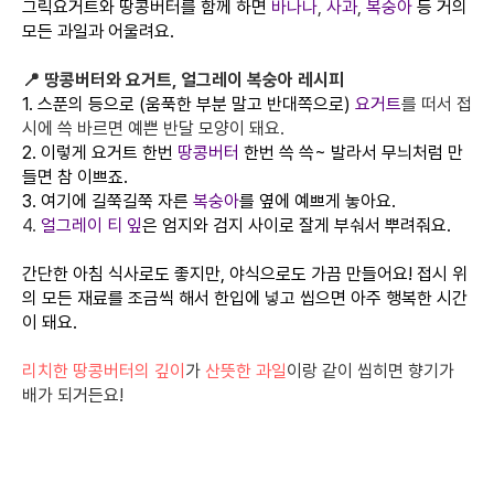
그릭요거트와 땅콩버터를 함께 하면
바나나
,
사과
,
복숭아
등 거의
모든 과일과 어울려요.
📍 땅콩버터와 요거트, 얼그레이 복숭아 레시피
1. 스푼의 등으로 (움푹한 부분 말고 반대쪽으로)
요거트
를 떠서 접
시에 쓱 바르면 예쁜 반달 모양이 돼요.
2. 이렇게 요거트 한번
땅콩버터
한번 쓱 쓱~ 발라서 무늬처럼 만
들면 참 이쁘죠.
3. 여기에 길쭉길쭉 자른
복숭아
를 옆에 예쁘게 놓아요.
4.
얼그레이 티 잎
은 엄지와 검지 사이로 잘게 부숴서 뿌려줘요.
간단한 아침 식사로도 좋지만, 야식으로도 가끔 만들어요! 접시 위
의 모든 재료를 조금씩 해서 한입에 넣고 씹으면 아주 행복한 시간
이 돼요.
리치한 땅콩버터의 깊이
가
산뜻한 과일
이랑 같이 씹히면 향기가
배가 되거든요!