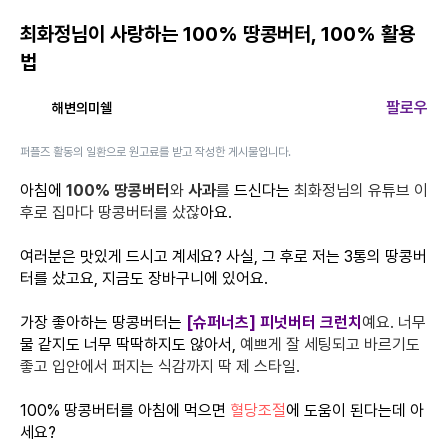
최화정님이 사랑하는 100% 땅콩버터, 100% 활용
법
팔로우
해변의미쉘
퍼플즈 활동의 일환으로 원고료를 받고 작성한 게시물입니다.
아침에
100% 땅콩버터
와
사과
를
드신다는
최화정님의 유튜브 이
후로 집마다 땅콩버터를 샀잖
아요.
여러분은 맛있게 드시고 계세요? 사실, 그 후로 저는 3통의 땅콩버
터를 샀고요, 지금도 장바구니에 있어요.
가장 좋아하는 땅콩버터는
[슈퍼너츠] 피넛버터 크런치
예요. 너무
물 같지도 너무 딱딱하지도 않아서,
예쁘게 잘 세팅되고 바르기도
좋고 입안에서 퍼지는 식감까지 딱 제 스타일.
100% 땅콩버터를 아침에 먹으면
혈당조절
에 도움이 된다는데 아
세요?