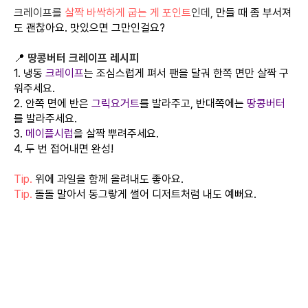
크레이프를
살짝 바싹하게 굽는 게 포인트
인데,
만들 때 좀 부서져
도 괜찮아요. 맛있으면 그만인걸요?
📍
땅콩버터 크레이프 레시피
1. 냉동
크레이프
는 조심스럽게 펴서 팬을 달궈 한쪽 면만 살짝 구
워주세요.
2. 안쪽 면에 반은
그릭요거트
를 발라주고, 반대쪽에는
땅콩버터
를 발라주세요.
3.
메이플시럽
을 살짝 뿌려주세요.
4. 두 번 접어내면 완성!
Tip.
위에 과일을 함께 올려내도 좋아요.
Tip.
돌돌 말아서 동그랗게 썰어 디저트처럼 내도 예뻐요.