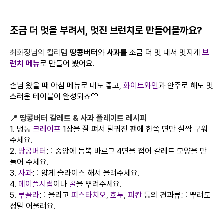
조금 더 멋을 부려서, 멋진 브런치로 만들어볼까요?
최화정님의 컬리템
땅콩버터
와
사과
를 조금 더 멋 내서 멋지게
브
런치 메뉴
로 만들어 봤어요.
손님 왔을 때 아침 메뉴로 내도 좋고,
화이트와인
과 안주로 해도 멋
스러운 테이블이 완성되죠🤍
📍 땅콩버터 갈레트 & 사과 플레이트 레시피
1. 냉동
크레이프
1장을 잘 펴서 달궈진 팬에 한쪽 면만 살짝 구워
주세요.
2.
땅콩버터
를 중앙에 듬뿍 바르고 4면을 접어 갈레트 모양을 만
들어 주세요.
3.
사과
를 얇게 슬라이스 해서 올려주세요.
4.
메이플시럽
이나
꿀
을 뿌려주세요.
5.
루꼴라
를 올리고
피스타치오
,
호두
,
피칸
등의 견과류를 뿌려도
정말 어울려요.