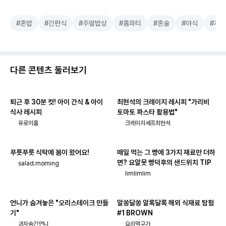
#혼밥
#간편식
#주말밥상
#홈파티
#혼술
#야식
#계
다른 콘텐츠 둘러보기
퇴근 후 30분 컷! 아이 간식 & 아이
최현석의 크레이지 레시피 "가리비
식사 레시피
토마토 파스타 활용법"
유로이홈
크레이지셰프최현석
푸릇푸릇 식탁에 봄이 왔어요!
매일 먹는 그 빵에 3가지 재료만 더하
면? 요알못 빵덕후의 샌드위치 TIP
salad.morning
limlimlim
언니가 숨겨놓은 "오리스테이크 만들
알쏭달쏭 알록달록 해외 식재료 탐험
기"
#1 BROWN
과자숨긴언니
요리먹구가