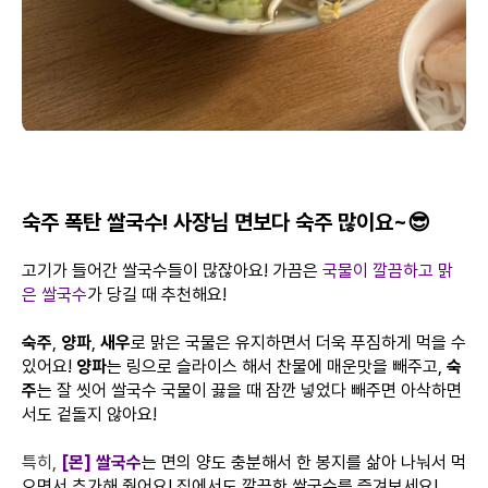
숙주 폭탄 쌀국수! 사장님 면보다 숙주 많이요~😎
고기가 들어간 쌀국수들이 많잖아요! 가끔은
국물이 깔끔하고 맑
은 쌀국수
가 당길 때 추천해요!
숙주
,
양파
,
새우
로 맑은 국물은 유지하면서 더욱 푸짐하게 먹을 수
있어요!
양파
는 링으로 슬라이스 해서 찬물에 매운맛을 빼주고,
숙
주
는 잘 씻어 쌀국수 국물이 끓을 때 잠깐 넣었다 빼주면 아삭하면
서도 겉돌지 않아요!
특히,
[몬] 쌀국수
는 면의 양도 충분해서 한 봉지를 삶아 나눠서 먹
으면서 추가해 줬어요! 집에서도 깔끔한 쌀국수를 즐겨보세요!