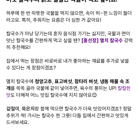
하루에 한 번 따뜻한 국물을 먹지 않으면, 속이 허~한 느낌이 들더
라고요. 특히, 추워지는 요즘은 더 심한 거 같아요!
칼국수가 마냥 당기는데 혼자 음식점 가기는 싫지만, 국물과 면이
맛난 칼국수를 간편하게 먹고 싶을 땐?
[홍선장] 멸치 칼국수
강력
히 추천해요!
집에서 먹는 장점은 바로바로 내가 좋아하는 재료를 추가로 넣을
수 있다는 게 장점이겠죠?
멸치 칼국수에
청양고추
,
표고버섯
,
참타리 버섯
,
냉동 해물 속 조
개
를 쏙쏙 골라 국물에 같이 넣어주면, 육수의 풍미는 UP!
칼칼한
맛
도 더해져 어느 맛집 칼국수에 지지 않아요😊
겉절이
,
묵은지
랑 함께 먹으면 칼국수가 더욱 맛있어지겠죠? 정말
추위가 싹! 가시는 칼국수 한 그릇! 다들 집에서 간편하고 맛있게
드셔보세요.