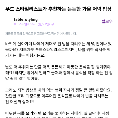
푸드 스타일리스트가 추천하는 든든한 가을 저녁 밥상
table_styling
팔로우
푸드스타일리스트 · 집밥 · 1인가구
퍼플즈 활동의 일환으로 원고료를 받고 작성한 게시물입니다.
바쁘게 살아가며 나에게 제대로 된 밥을 차려주는 게 몇 번이나 있
을까요? 저조차도 푸드스타일리스트이지만,
나를 위한 식사
를 챙
기기는 매우 어렵거든요.
날도 더 추워지는 만큼 더욱 든든하고 따듯한 음식을 잘 챙겨줘야
해요! 하지만 밖에서 일하고 들어와 집에서 음식을 직접 하는 건 정
말 쉽지 않은 일이죠.
그래도 직접 밥상을 차려 먹는 행위 자체가 정말 큰 힐링이잖아요.
간단한 조리 과정으로 이루어진 음식들로 나에게 밥을 차려주는
건 어떨까 싶어요!
따듯한
국물 요리
와
면 요리
를 좋아하는 저에게, 일 끝난 후 직접