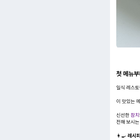
첫 메뉴부
일식 레스토
이 맛있는 
신선한
참치
전해 보시는
👩‍🍳
레시