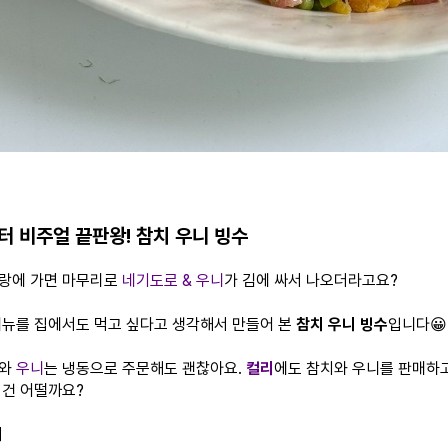
터 비주얼 끝판왕! 참치 우니 빙수
랑에 가면 마무리로
네기도로 & 우니
가 김에 싸서 나오더라고요?
메뉴를 집에서도 먹고 싶다고 생각해서 만들어 본
참치 우니 빙수
입니다😀
와
우니
는 냉동으로 주문해도 괜찮아요.
컬리
에도 참치와 우니를 판매하
 건 어떨까요?
피