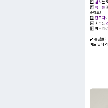
1️⃣
참치
는 
2️⃣
쪽파를
잘
좋아요!
3️⃣
단무지
도
4️⃣ 소스는
5️⃣ 마무
✔️ 손님들
여느 일식 