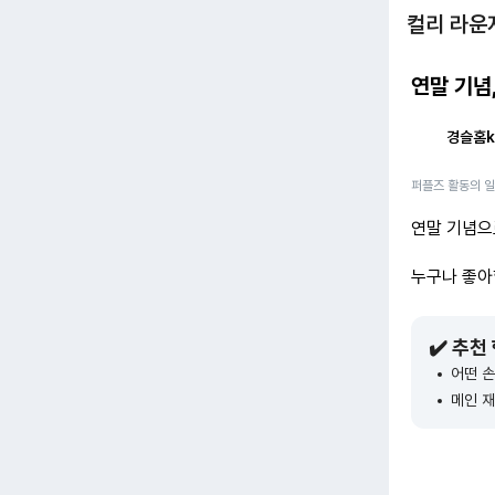
컬리 라운
연말 기념
경슬홈k
퍼플즈 활동의 
연말 기념으
누구나 좋아
✔️ 추천
어떤 손
메인 재