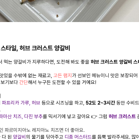
 스타일, 허브 크러스트 양갈비
 먹는 양갈비가 지루하다면, 도전해 봐도 좋을
허브 크러스트 양갈비 
 맛있을 수밖에 없는 재료고,
고든 램지
가 선보인 메뉴이니 맛은 보장되어 
 보기보다
간단
해서 누구든 도전할 수 있을 거예요!
피
에
파프리카 가루, 허브
등으로 시즈닝을 하고,
52도 2~3시간
동안 수비드
.
파마산 치즈, 다진 부추
를 믹서기에 넣고 갈아요 👉 그럼
허브 크러스트
 파르미지아노 레지아노 치즈면 더 좋아요.
가 다 된
양갈비
의 물기를 닦아주고
디종 머스터드
를 듬뿍 발라주세요. 많