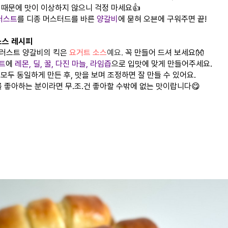
 때문에 맛이 이상하지 않으니 걱정 마세요👍
러스트
를 디종 머스터드를 바른
양갈비
에 묻혀 오븐에 구워주면 끝!
소스 레시피
러스트 양갈비의 킥은
요거트 소스
예요.
꼭 만들어 드셔 보세요👐
트
에
레몬, 딜, 꿀, 다진 마늘, 라임즙
으로 입맛에 맞게 만들어주세요.
모두 동일하게 만든 후, 맛을 보며 조정하면 잘 만들 수 있어요.
를 좋아하는 분이라면 무.조.건 좋아할 수밖에 없는 맛이랍니다😋