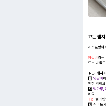
고든 램지
레스토랑에서
양갈비
라는
드는 방법도
👩‍🍳
레시
1️⃣
양갈비
천히 익혀요
2️⃣
빵가루, 
에요.
Tip.
컬리템인
3️⃣ 수비드