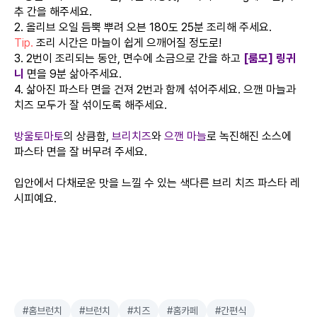
추 간을 해주세요.
2. 올리브 오일 듬뿍 뿌려 오븐 180도 25분 조리해 주세요.
Tip.
조리 시간은 마늘이 쉽게 으깨어질 정도로!
3. 2번이 조리되는 동안, 면수에 소금으로 간을 하고
[룸모] 링귀
니
면을 9분 삶아주세요.
4. 삶아진 파스타 면을 건져 2번과 함께 섞어주세요. 으깬 마늘과
치즈 모두가 잘 섞이도록 해주세요.
방울토마토
의 상큼함,
브리치즈
와
으깬 마늘
로 녹진해진 소스에
파스타 면을 잘 버무려 주세요.
입안에서 다채로운 맛을 느낄 수 있는 색다른 브리 치즈 파스타 레
시피예요.
#홈브런치
#브런치
#치즈
#홈카페
#간편식