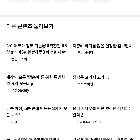
다른 콘텐츠 둘러보기
다이어트가 절로 되는😎#직장인 #5
지중해 바다를 닮은 건강한 홈브런치
일 #식비5만원 #하루3끼 챌린지💸
로니네식탁
꿀벌오소리
세상의 모든 '빵순이'를 위한 특별한
집밥은 고기서 고기다.
빵 요리 모음zip
스위트바질
잼잼bakery
바쁜 아침, 5분 만에 만드는 3가지 오
요리 꿈나무를 위한 초간단 레시피:
픈 토스트
일식편
muii
hensso_siktak
골든퀸3호의 매력에 빠져보세요
그냥 먹지 마세요! 바게트, 200% 즐