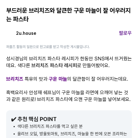
부드러운 브리치즈와 달큰한 구운 마늘이 잘 어우러지
는 파스타
팔로우
2u.house
퍼플즈 활동의 일환으로 원고료를 받고 작성한 게시물입니다.
성시경님의 브리치즈 파스타 레시피가 한동안 SNS에서 뜨거웠는
데요. 색다른
브리치즈 파스타 레시피
로 만들어봤어요.
브리치즈
특유의 맛과
구운 마늘
의 달큰함이 잘 어우러지는데요.
흑백요리사 안성재 쉐프님이 구운 마늘을 라면에 으깨어 넣는 것
과 같은 원리로! 브리치즈 파스타에 으깬 구운 마늘을 넣어보세요.
✔️ 추천 핵심 POINT
색다른 브리치즈 파스타를 먹고 싶은 분
올리브 오일, 방울토마토, 브리치즈, 마늘을 한 번에 오븐 조리하는