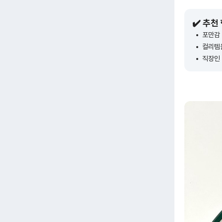
✔️ 추천
포만감
컬리템
직장인