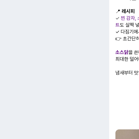
📍
레시피
✓
찐 감자,
트
도 살짝 
✓ 다짐기에
👉 초간단
소스닭
을 
최대한 덜어
냄새부터 맛