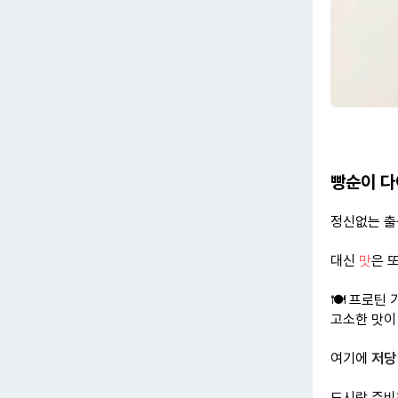
빵순이 다
정신없는 출
대신
맛
은 
🍽️ 프로틴
고소한 맛이
여기에
저당
도시락 준비