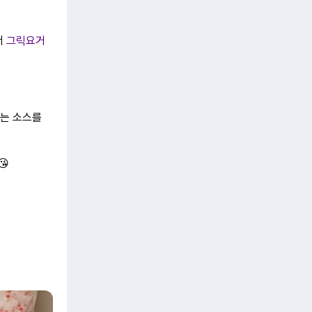
서
그릭요거
저는 소스를
😘