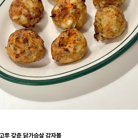
고루 갖춘 닭가슴살 감자볼