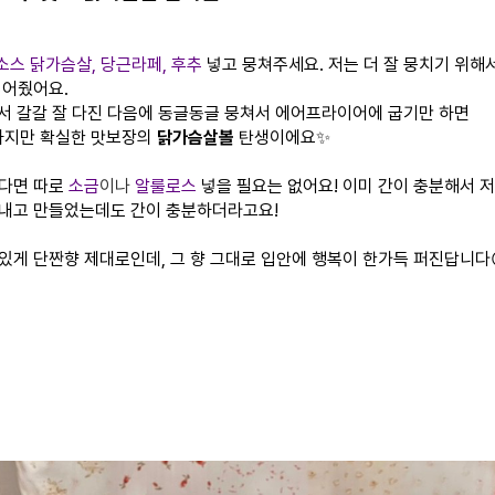
 소스 닭가슴살, 당근라페, 후추
넣고 뭉쳐주세요. 저는 더 잘 뭉치기 위해
넣어줬어요.
서 갈갈 잘 다진 다음에 동글동글 뭉쳐서 에어프라이어에 굽기만 하면
하지만 확실한 맛보장의
닭가슴살볼
탄생이에요✨
쓴다면 따로
소금
이나
알룰로스
넣을 필요는 없어요! 이미 간이 충분해서 
내고 만들었는데도 간이 충분하더라고요!
있게 단짠향 제대로인데, 그 향 그대로 입안에 행복이 한가득 퍼진답니다