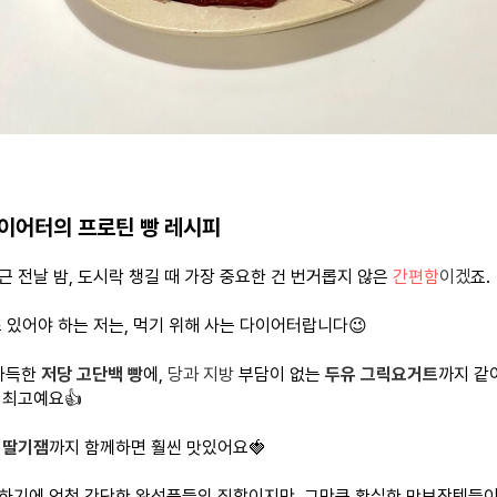
이어터의 프로틴 빵 레시피
근 전날 밤, 도시락 챙길 때 가장 중요한 건 번거롭지 않은
간편함
이겠
죠.
또 있어야 하는 저는, 먹기 위해 사는 다이어터랍니다😉
 가득한
저당 고단백 빵
에,
당과 지방
부담이 없는
두유 그릭요거트
까지 같
 최고예요👍
 딸기잼
까지 함께하면 훨씬 맛있어요🍓
하기에 엄청 간단한 완성품들의 집합이지만, 그만큼 확실한 맛보장템들이