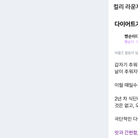
컬리 라운
다이어트가
빵순이
빵순이 ·
퍼플즈 활동의 
갑자기 추워
날이 추워지면
이럴 때일수
2년 차 식
것은 없고,
극단적인 다
맛과 간편함