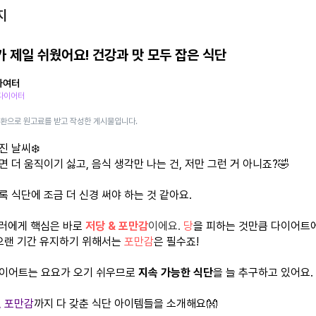
지
 제일 쉬웠어요! 건강과 맛 모두 잡은 식단
다여터
 다이어터
일환으로 원고료를 받고 작성한 게시물입니다.
진 날씨❄️
 더 움직이기 싫고, 음식 생각만 나는 건, 저만 그런 거 아니죠?🤣
록 식단에 조금 더 신경 써야 하는 것 같아요.
단러에게 핵심은 바로
저당 & 포만감
이에요.
당
을 피하는 것만큼 다이어트
 오랜 기간 유지하기 위해서는
포만감
은 필수죠!
이어트는 요요가 오기 쉬우므로
지속 가능한 식단
을 늘 추구하고 있어요.
, 포만감
까지 다 갖춘 식단 아이템들을 소개해요👐