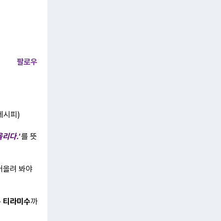
팔로우
 레시피)
올리다.'
를 뜻
어올려 봐야
 티라미수
까