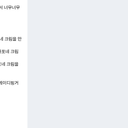
어서 너무너무
네 크림을 만
스카포네 크림
포네 크림을
 레이디핑거