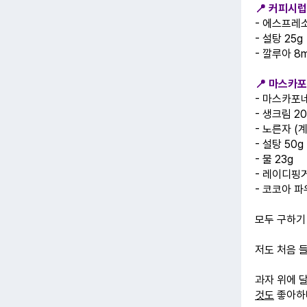
📍 커피시럽
- 에스프레소
- 설탕 25g
- 깔루아 8ml
📍 마스카
- 마스카포네
- 생크림 20
- 노른자 (계
- 설탕 50g
- 물 23g ​
- 레이디핑거
- 코코아 
모두 구하기
저도 처음 들
과자 위에 
것도
좋아하