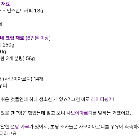
 재료
 + 인스턴트커피 1.8g
 ​
포네 크림 재료
(6인분 이상)
 250g
0g
란 3개 분량) 58g
 (사보이아르디) 14개
파우더
 쉬운 것들인데 하나 생소한 게 있죠? 그건 바로
레이디핑거!
었을 땐 "엉?" 했었는데 알고 보니
사보이아르디
를 말하는 거였어요.
달달한
설탕 가루
가 있어서, 초딩 조카들은
사보이아르디를 우유에 촉촉하
더라고요.