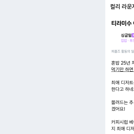
컬리 라운
티라미수 
싱글밀
집밥 · 
퍼플즈 활동의 
혼밥 25년
먹기만 하면
최애 디저트
한다고 하네
몰려드는 추
겠어요!
커피시럽 
지 최애 디