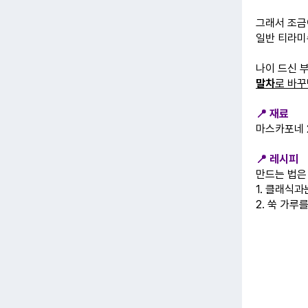
그래서 조금
일반 티라미
나이 드신 
말차
로 바꾸
📍 재료
마스카포네 25
📍 레시피
만드는 법은
1. 클래식
2. 쑥 가루