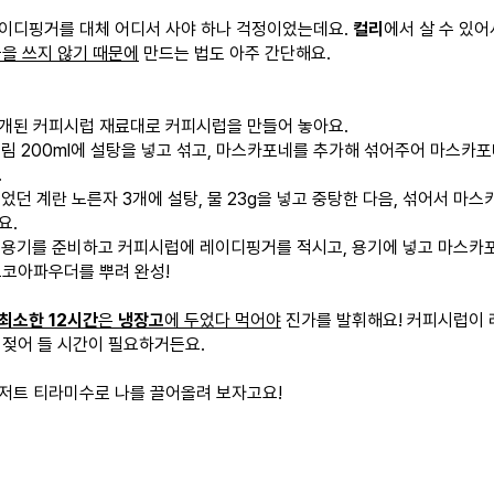
이디핑거를 대체 어디서 사야 하나 걱정이었는데요.
컬리
에서 살 수 있
을 쓰지 않기 때문에
만드는 법도 아주 간단해요.
 소개된 커피시럽 재료대로 커피시럽을 만들어 놓아요.
생크림 200ml에 설탕을 넣고 섞고, 마스카포네를 추가해 섞어주어 마스카포
.
두었던 계란 노른자 3개에 설탕, 물 23g을 넣고 중탕한 다음, 섞어서 마
요.
수 용기를 준비하고 커피시럽에 레이디핑거를 적시고, 용기에 넣고 마스카
코코아파우더를 뿌려 완성!
최소한 12시간
은
냉장고
에 두었다 먹어야
진가를 발휘해요! 커피시럽이
 젖어 들 시간이 필요하거든요.
저트 티라미수로 나를 끌어올려 보자고요!