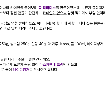
이나마 카페인을 줄여보려
쑥 티라미수
를 만들어봤는데, 노른자 중탕까지
수보다 훨씬 만들기 간단하고
카페인이 없으니
맘껏 먹기에도 부담 없더
부모님도 엄청 좋아하셨죠.
쑥
이니까!
쑥 향이 내 취향 아니다 싶은 분들은
면
바로 말차 티라미수니까 고민 NO!
0g, 생크림 250g, 설탕 40g, 쑥 가루 1tbsp, 물 100ml, 레이디핑거
 일반 티라미수보다 훨씬 간단해요.
과는 다르게 노른자 중탕 없이
마스카포네 크림
만 만들고
를 푼 물에
레이디핑거
를 적셔주면 됩니다!