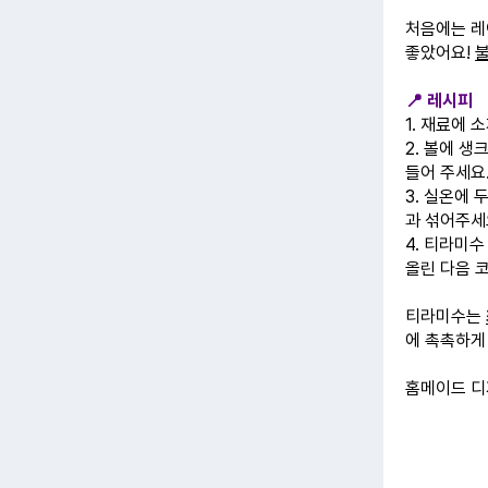
처음에는 레
좋았어요!
불
📍 레시피
1. 재료에
2. 볼에 
들어 주세요
3. 실온에 
과 섞어주세
4. 티라미
올린 다음 
티라미수는
에 촉촉하게
홈메이드 디