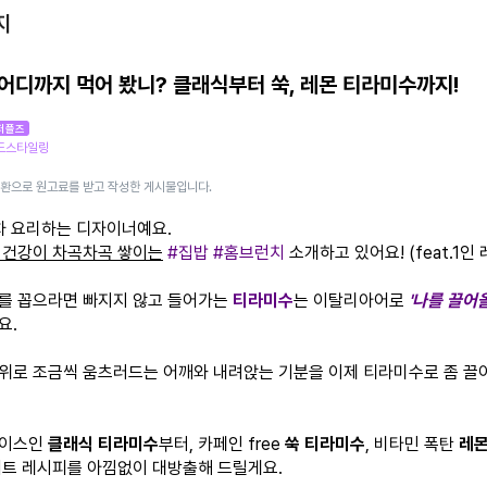
지
어디까지 먹어 봤니? 클래식부터 쑥, 레몬 티라미수까지!
퍼플즈
푸드스타일링
일환으로 원고료를 받고 작성한 게시물입니다.
 차 요리하는 디자이너예요.
 건강이 차곡차곡 쌓이는
#집밥 #홈브런치
소개하고 있어요! (feat.1인
를 꼽으라면 빠지지 않고 들어가는
티라미수
는 이탈리아어로
'나를 끌어
요.
위로 조금씩 움츠러드는 어깨와 내려앉는 기분을 이제 티라미수로 좀 끌
베이스인
클래식 티라미수
부터, 카페인 free
쑥 티라미수
, 비타민 폭탄
레몬
저트 레시피를 아낌없이 대방출해 드릴게요.