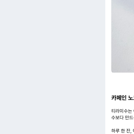
카페인 노
티라미수는
수보다 만드
하루 한 잔