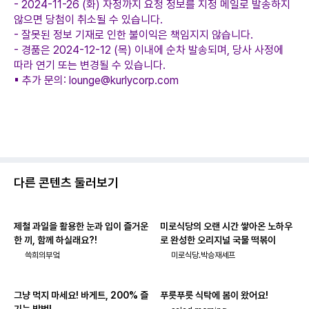
- 2024-11-26 (화) 자정까지 요청 정보를 지정 메일로 발송하지
않으면 당첨이 취소될 수 있습니다.
- 잘못된 정보 기재로 인한 불이익은 책임지지 않습니다.
- 경품은 2024-12-12 (목) 이내에 순차 발송되며, 당사 사정에
따라 연기 또는 변경될 수 있습니다.
▪︎ 추가 문의: lounge@kurlycorp.com
다른 콘텐츠 둘러보기
제철 과일을 활용한 눈과 입이 즐거운
미로식당의 오랜 시간 쌓아온 노하우
한 끼, 함께 하실래요?!
로 완성한 오리지널 국물 떡볶이
쓱희의부엌
미로식당.박승재셰프
그냥 먹지 마세요! 바게트, 200% 즐
푸릇푸릇 식탁에 봄이 왔어요!