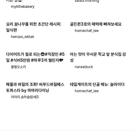
기는 방법!
salad.morning
mylittlebakery
요리 꿈나무를 위한 초간단 레시피:
골든퀸3호의 매력에 빠져보세요
일식편
homechef_lee
hensso_siktak
다이어트가 절로 되는😎#직장인 #5
아는 맛이 무서운 학교 앞 분식집 감
일 #식비5만원 #하루3끼 챌린지💸
성
꿀벌오소리
naraeduck
해물과 바질의 조화! 씨푸드바질페스
테일게이트의 단골 메뉴: 슬라이더
토파스타 by 마마리다이닝
homechef_lee
마마리.송하슬람셰프