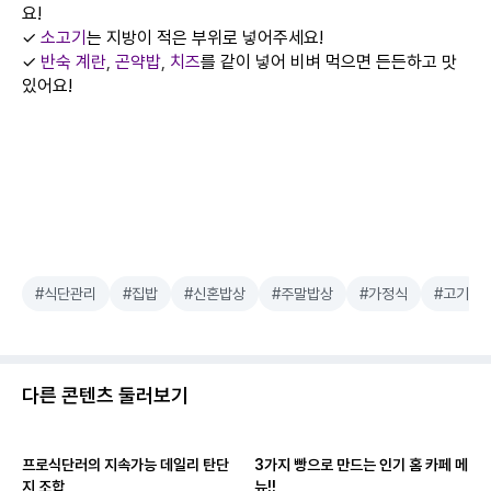
요!
✓
소고기
는 지방이 적은 부위로 넣어주세요!
✓
반숙 계란
,
곤약밥
,
치즈
를 같이 넣어 비벼 먹으면 든든하고 맛
있어요!
#식단관리
#집밥
#신혼밥상
#주말밥상
#가정식
#고기
다른 콘텐츠 둘러보기
프로식단러의 지속가능 데일리 탄단
3가지 빵으로 만드는 인기 홈 카페 메
지 조합
뉴!!