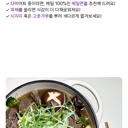
✓ 다이어트 중이라면, 메밀 100%인
메밀면
을 추천해 드려요!
✓
파채
를 올리면 식감이 더 다채로워져요!
✓
시치미
혹은
고춧가루
를 뿌려 색다르게 즐겨보세요!