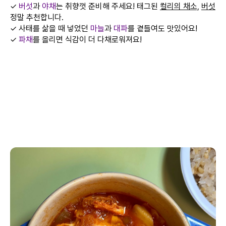
✓
버섯
과
야채
는 취향껏 준비해 주세요! 태그된
컬리의 채소,
버섯
정말 추천합니다.
✓ 사태를 삶을 때 넣었던
마늘
과
대파
를 곁들여도 맛있어요!
✓
파채
를 올리면 식감이 더 다채로워져요!