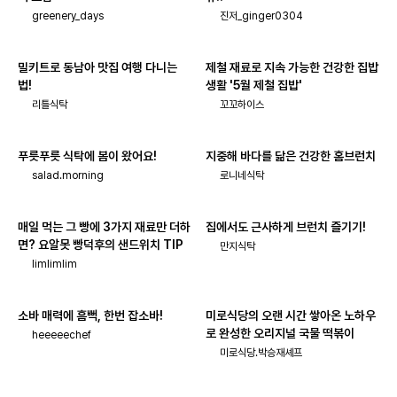
greenery_days
진저_ginger0304
밀키트로 동남아 맛집 여행 다니는
제철 재료로 지속 가능한 건강한 집밥
법!
생활 '5월 제철 집밥'
리틀식탁
꼬꼬하이스
푸릇푸릇 식탁에 봄이 왔어요!
지중해 바다를 닮은 건강한 홈브런치
salad.morning
로니네식탁
매일 먹는 그 빵에 3가지 재료만 더하
집에서도 근사하게 브런치 즐기기!
면? 요알못 빵덕후의 샌드위치 TIP
만지식탁
limlimlim
소바 매력에 흠뻑, 한번 잡소바!
미로식당의 오랜 시간 쌓아온 노하우
로 완성한 오리지널 국물 떡볶이
heeeeechef
미로식당.박승재셰프