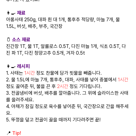
👩‍🍳
재료
아롱사태 250g, 대파 흰 대 1개, 통후추 적당량, 마늘 7개, 물
1.5L, 버섯, 배추, 부추, 국간장
🫙
소스 재료
진간장 1T, 물 1T, 알룰로스 0.5T, 다진 마늘 1개, 식초 0.5T, 다
진 파 1T, 다진 청양고추 0.5개, 겨자 0.5t
👩‍🍳
레시피
1. 사태는
1시간
정도 찬물에 담가 핏물을 빼줍니다.
2. 물 1.5L에 마늘 7개, 통후추, 대파, 사태를 넣어 중불에서
1시간
정도 끓여준 뒤, 불을 끈 후
2시간
정도 기다립니다.
3. 전골냄비에 버섯, 배추를 깔아줍니다. 그 위에 슬라이스한 사태
를 올려주세요.
4. 야채가 잠길 정도로 육수를 넣어준 뒤, 국간장으로 간을 해주세
요.
5. 뚜껑을 덮고 전골이 끓을 때까지 기다려주면 끝!
📍
Tip!