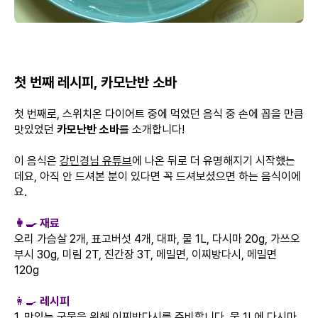
첫 번째 레시피, 카모난반 소바
첫 번째로, 스위치온 다이어트 중에 먹었던 음식 중 손에 꼽을 만큼
맛있었던
카모난반 소바
를 소개합니다!
이 음식은
강민경님 유튜브
에 나온 뒤로 더 유명해지기 시작했는
데요, 아직 안 드셔본 분이 있다면 꼭 드셔보셨으면 하는 음식이에
요.
👩‍🍳 재료
오리 가슴살 2개, 표고버섯 4개, 대파, 물 1L, 다시마 20g, 가쓰오
부시 30g, 미림 2T, 진간장 3T, 메밀면, 이찌방다시, 메밀면
120g
👩‍🍳
레시피
1. 맛있는 국물을 위해 이찌방다시를 준비합니다. 물 1L에 다시마