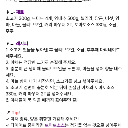
👩‍🍳
재료
소고기 300g, 토마토 4개, 양배추 500g, 셀러리, 당근, 버섯, 양
파, 마늘, 올리브오일, 커리 파우더 2T, 토마토소스 330g, 소금,
후추
👩‍🍳
레시피
1. 소고기 핏물을 닦아낸 후 올리브오일, 소금, 후추에 마리네이드
해주세요.
2. 야채는 적당한 크기로 손질해 주세요.
3. 충분히 큰 냄비에 올리브오일을 두른 후, 마늘을 넣어 향을 내주
세요.
4. 마늘 향이 나기 시작하면, 소고기를 넣고 볶아주세요.
5. 소고기 겉면이 충분히 익은 뒤에 손질된 야채와 토마토소스
330g, 커리 파우더 2T를 넣어주세요.
6. 야채들이 푹 익을 때까지 끓여주면 끝!
📍
Tip!
✓ 야채 종류, 양은 취향껏 가감해 주세요!
✓ 다이어트 중이라면
토마토소스
는 첨가물 없는 것으로 넣어주세