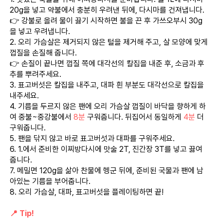
20g을 넣고 약불에서 충분히 우려낸 뒤에, 다시마를 건져냅니다.
👉 강불로 올려 물이 끓기 시작하면 불을 끈 후 가쓰오부시 30g
을 넣고 우려냅니다.
2. 오리 가슴살은 제거되지 않은 털을 제거해 주고, 살 모양에 맞게
껍질을 손질해 줍니다.
👉 손질이 끝나면 껍질 쪽에 대각선의 칼집을 내준 후, 소금과 후
추를 뿌려주세요.
3. 표고버섯은 칼집을 내주고, 대파 흰 부분도 대각선으로 칼집을
내주세요.
4. 기름을 두르지 않은 팬에 오리 가슴살 껍질이 바닥을 향하게 하
여 중불~중강불에서
8분
구워줍니다. 뒤집어서 동일하게
4분
더
구워줍니다.
5. 팬을 닦지 않고 바로 표고버섯과 대파를 구워주세요.
6. 1.에서 준비한 이찌방다시에 맛술 2T, 진간장 3T를 넣고 끓여
줍니다.
7. 메밀면 120g을 삶아 찬물에 헹군 뒤에, 준비된 국물과 팬에 남
아있는 기름을 부어줍니다.
8. 오리 가슴살, 대파, 표고버섯을 플레이팅하면 끝!
📍 Tip!