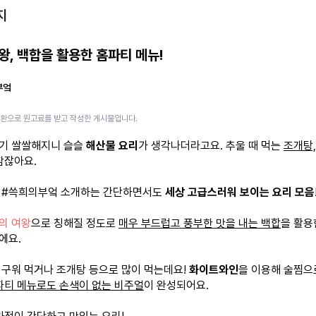
지
왕, 백합을 활용한 홈파티 메뉴!
부엌
일환으로 원고료를 받고 작성한 게시물입니다.
기 쌀쌀해지니 슬슬
해산물 요리
가 생각나더라고요. 추울 때 먹는
조개탕,
참잖아요.
 #쓱희의부엌 소개하는 간단하면서도
세상 고급스러워 보이는 요리 모음
의 여왕
으로 칭해질 정도로
매우 부드럽고 풍부한 맛을 내는 백합
을 활
에요.
 구워 먹거나 조개탕 등으로 많이 먹는데요!
화이트와인
을 이용해 술찜으
파티 메뉴로도 손색이 없는 비주얼
이 완성되어요.