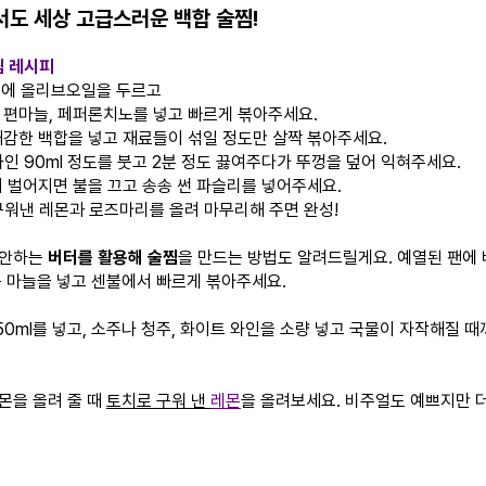
도 세상 고급스러운 백합 술찜!
찜 레시피
 팬에 올리브오일을 두르고
서 편마늘, 페퍼론치노를 넣고 빠르게 볶아주세요.
 해감한 백합을 넣고 재료들이 섞일 정도만 살짝 볶아주세요.
와인 90ml 정도를 붓고 2분 정도 끓여주다가 뚜껑을 덮어 익혀주세요.
입이 벌어지면 불을 끄고 송송 썬 파슬리를 넣어주세요.
 구워낸 레몬과 로즈마리를 올려 마무리해 주면 완성!
제안하는
버터를 활용해 술찜
을 만드는 방법도 알려드릴게요. 예열된 팬에
둔 마늘을 넣고 센불에서 빠르게 볶아주세요.
50ml를 넣고, 소주나 청주, 화이트 와인을 소량 넣고 국물이 자작해질 
몬을 올려 줄 때
토치로 구워 낸
레몬
을 올려보세요. 비주얼도 예쁘지만 