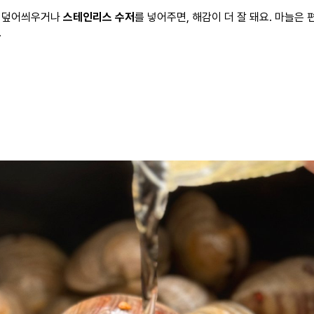
 덮어씌우거나
스테인리스 수저
를 넣어주면, 해감이 더 잘 돼요. 마늘은 
.