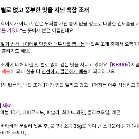
 별로 없고 풍부한 맛을 지닌 백합 조개
 희어서가 아니고, 같은 무늬를 가진 종이 없을 정도로 다양한 겉모습을 
늬를 가졌다
"는 뜻에서 붙은 이름인데요.
껍질과 밤색 나이테로 단정한 매무새를 뽐내는
백합은 조개 중에서 으뜸이
 불리기도 해요.
 조개에 비해 비린 맛 별로 없이 깊은 맛을 지니고 있어요.
[KF365]
제
아 배송
이 되니 한층 더
신선하고 깔끔하게 배송
이 되더라고요.
입해 봤는데, 백합 조개 1개만 입을 벌리고 있고 나머지는 아주 싱싱하고 
찜 재료
 마늘 10개, 페퍼로치노, 파슬리, 화이트 와인, 올리브오일, 레몬
바락바락 문질러 씻은 후, 물 1당 소금 35g을 녹여 낸 소금물에 담가 1
준비해 주세요.