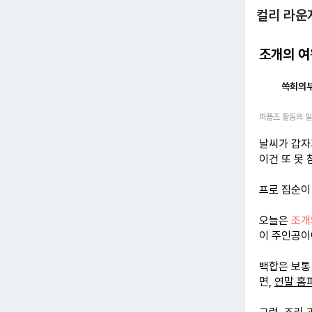
컬리 라운
조개의 여
쓱희의
퍼플즈 활동의 
날씨가 갑자
이건 또 못 
프로 집순이
오늘은
조개
이 주인공이
백합은 보통
면,
연말 홈