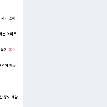
가지고 있어
라는 의미로
품답게
해수
표면이 깨끗
시간 정도 해감