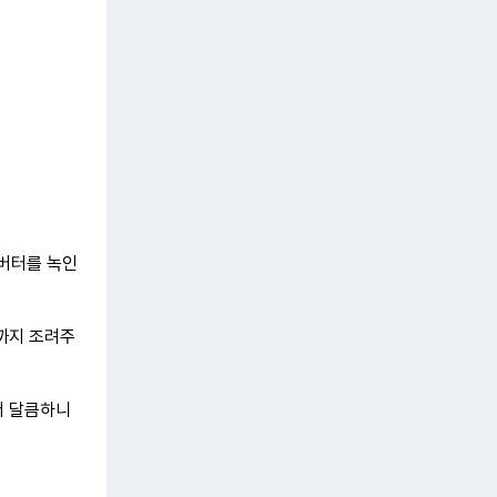
 버터를 녹인
때까지 조려주
더 달큼하니