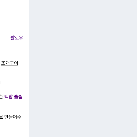
팔로우
조개구이
!
!
용한
백합 술찜
로 만들어주