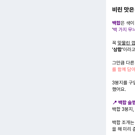
비린 맛은
백합
은 색이
'
백 가지 무
꼭
맞물린 
'상합'
이라고
그만큼 다른
를 함께 담
3봉지를 구
했어요.
📍 백합 술
백합 3봉지,
백합 조개는 
을 해 미리 