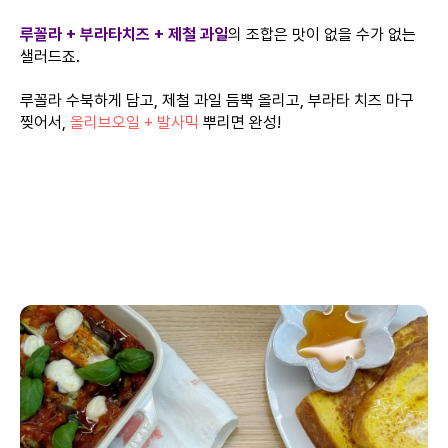
루꼴라 + 부라타치즈 + 제철 과일
의 조합은 맛이 없을 수가 없는
샐러드죠.
루꼴라 수북하게 담고, 제철 과일
듬뿍 올리고, 부라타 치즈 마구
찢어서,
올리브오일 + 발사믹
뿌리면 완성!