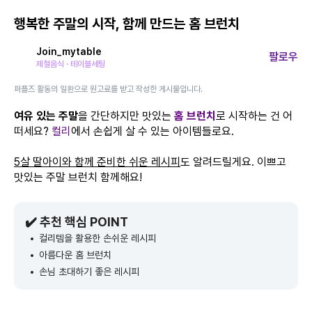
행복한 주말의 시작, 함께 만드는 홈 브런치
Join_mytable
팔로우
제철음식 · 테이블세팅
퍼플즈 활동의 일환으로 원고료를 받고 작성한 게시물입니다.
여유 있는 주말
을 간단하지만 맛있는
홈 브런치
로 시작하는 건 어
떠세요?
컬리
에서 손쉽게 살 수 있는 아이템들로요.
5살 딸아이와 함께 준비한 쉬운 레시피
도 알려드릴게요. 이쁘고
맛있는 주말 브런치 함께해요!
✔️ 추천 핵심 POINT
컬리템을 활용한 손쉬운 레시피
아름다운 홈 브런치
손님 초대하기 좋은 레시피