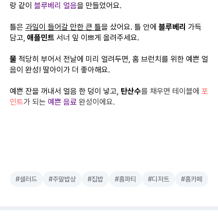
랑 같이
블루베리 얼음
을 만들었어요.
틀은
과일이 들어갈 만한 큰 틀
을 샀어요. 틀 안에
블루베리
가득
담고,
애플민트
서너 잎 이쁘게 올려주세요.
물
적당히 부어서 전날에 미리 얼려두면, 홈 브런치를 위한 예쁜 얼
음이 완성! 딸아이가 더 좋아해요.
예쁜 잔을 꺼내서 얼음 한 덩이 넣고,
탄산수
를 채우면 테이블에
포
인트
가 되는
예쁜 음료
완성
이에요.
#샐러드
#주말밥상
#집밥
#홈파티
#디저트
#홈카페