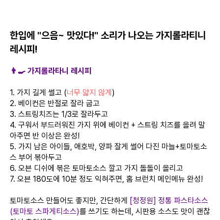
한입에 "으음~ 맛있다!" 소리가 나오는 가지롤라티니
레시피!
👨‍🍳 가지롤라타니 레시피
1. 가지 길게 썰고 (
너무 얇지 않게
)
2. 베이컨은 반절로 잘라 굽고
3. 스트링치즈는 1/3로 잘라두고
4. 구워서 부드러워진 가지 위에 베이컨 + 스트링 치즈를 올려 말
아주면 반 이상은 완성!
5. 가지 남은 아이들, 애호박, 양파 잘게 썰어 다진 마늘+토마토소
스 부어 볶아두고
6. 오븐 디쉬에 볶은 토마토소스 깔고 가지 돌돌이 올리고
7. 오븐 180도에 10분 정도 익혀주면, 홈 브런치 메인메뉴 완성!
토마토소스 만들어도 좋지만, 간단하게
[청정원] 정통 파스타소스
(토마토 스파게티소스)
를 쓰기도 하는데, 시판용 소스도 맛이 괜찮