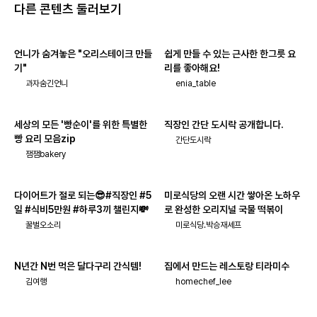
다른 콘텐츠 둘러보기
언니가 숨겨놓은 "오리스테이크 만들
쉽게 만들 수 있는 근사한 한그릇 요
기"
리를 좋아해요!
과자숨긴언니
enia_table
세상의 모든 '빵순이'를 위한 특별한
직장인 간단 도시락 공개합니다.
빵 요리 모음zip
간단도시락
잼잼bakery
다이어트가 절로 되는😎#직장인 #5
미로식당의 오랜 시간 쌓아온 노하우
일 #식비5만원 #하루3끼 챌린지💸
로 완성한 오리지널 국물 떡볶이
꿀벌오소리
미로식당.박승재셰프
N년간 N번 먹은 달다구리 간식템!
집에서 만드는 레스토랑 티라미수
김여행
homechef_lee