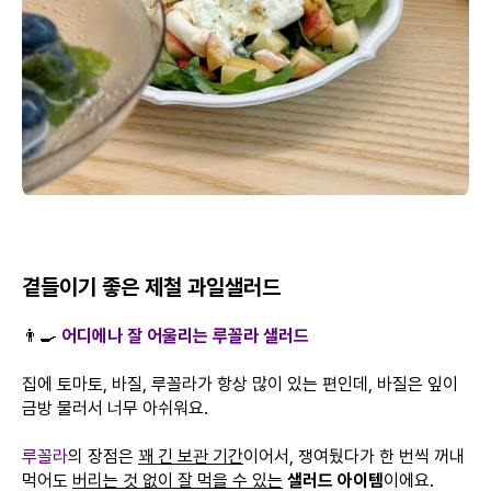
곁들이기 좋은 제철 과일샐러드
👨‍🍳
어디에나 잘 어울리는 루꼴라 샐러드
집에 토마토, 바질, 루꼴라가 항상 많이 있는 편인데, 바질은 잎이
금방 물러서 너무 아쉬워요.
루꼴라
의 장점은
꽤 긴 보관 기간
이어서, 쟁여뒀다가 한 번씩 꺼내
먹어도
버리는 것 없이 잘 먹을 수 있는
샐러드 아이템
이에요.