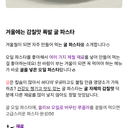
겨울에는 감칠맛 폭발 굴 파스타
겨울철이 되면 자주 만들어 먹는
굴 파스타
를 소개합니다⛄
오일 파스타를 좋아해서
여러 가지 제철 재료
를 넣어 만들어 먹는
걸 좋아하는데요! 찬 바람이 부는 겨울이 되면 꼭 먹어야 하는 메뉴
가 바로
굴을 넣은 오일 파스타
랍니다🦪
굴
은 칼슘이 많아서
바다의 우유
라고도 불릴 만큼 영양소가 가득
하죠?
건강도 챙기고 맛도 있는
굴 파스타는
굴 자체의 감칠맛
덕
분에 다른 재료를 많이 넣지 않아도 정말 맛있답니다.
굴 오일 파스타에,
올리브 오일로 버무린 루꼴라
를 곁들여 먹으면
고급스러운 파스타 완성!👐
👩‍🍳
재료