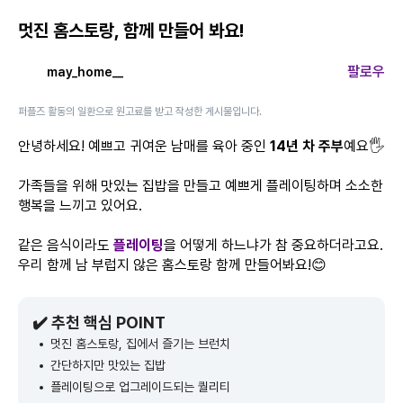
멋진 홈스토랑, 함께 만들어 봐요!
팔로우
may_home__
퍼플즈 활동의 일환으로 원고료를 받고 작성한 게시물입니다.
안녕하세요! 예쁘고 귀여운 남매를 육아 중인
14년 차 주부
예요🖐️
가족들을 위해 맛있는 집밥을 만들고 예쁘게 플레이팅하며 소소한
행복을 느끼고 있어요.
같은 음식이라도
플레이팅
을 어떻게 하느냐가 참 중요하더라고요.
우리 함께 남 부럽지 않은 홈스토랑 함께 만들어봐요!😊
✔️ 추천 핵심 POINT
멋진 홈스토랑, 집에서 즐기는 브런치
간단하지만 맛있는 집밥
플레이팅으로 업그레이드되는 퀄리티