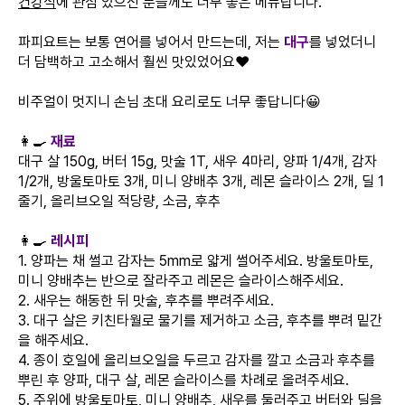
건강식
에 관심 있으신 분들께도 너무 좋은 메뉴랍니다.
파피요트는 보통
연어를 넣어서 만드는데, 저는
대구
를 넣었더니
더 담백하고 고소해서 훨씬 맛있었어요❤️
비주얼이 멋지니 손님 초대 요리로도 너무 좋답니다😀
👩‍🍳
재료
대구 살 150g, 버터 15g, 맛술 1T, 새우 4마리, 양파 1/4개, 감자
1/2개, 방울토마토 3개, 미니 양배추 3개, 레몬 슬라이스 2개, 딜 1
줄기, 올리브오일 적당량, 소금, 후추
👩‍🍳
레시피
1. 양파는 채 썰고 감자는 5mm로 얇게 썰어주세요. 방울토마토,
미니 양배추는 반으로 잘라주고 레몬은 슬라이스해주세요.
2. 새우는 해동한 뒤 맛술, 후추를 뿌려주세요.
3. 대구 살은 키친타월로 물기를 제거하고 소금, 후추를 뿌려 밑간
을 해주세요.
4. 종이 호일에 올리브오일을 두르고 감자를 깔고 소금과 후추를
뿌린 후 양파, 대구 살, 레몬 슬라이스를 차례로 올려주세요.
5. 주위에 방울토마토, 미니 양배추, 새우를 둘러주고 버터와 딜을