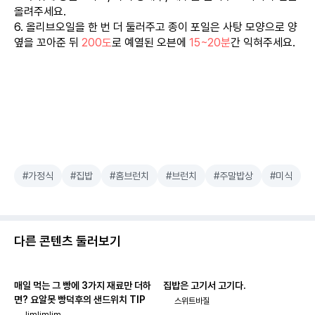
올려주세요.
6. 올리브오일을 한 번 더 둘러주고 종이 포일은 사탕 모양으로 양
옆을 꼬아준 뒤
200도
로 예열된 오븐에
15~20분
간 익혀주세요.
#가정식
#집밥
#홈브런치
#브런치
#주말밥상
#미식
다른 콘텐츠 둘러보기
매일 먹는 그 빵에 3가지 재료만 더하
집밥은 고기서 고기다.
면? 요알못 빵덕후의 샌드위치 TIP
스위트바질