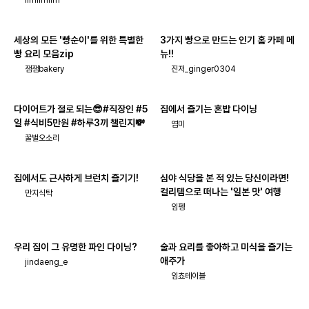
limlimlim
세상의 모든 '빵순이'를 위한 특별한
3가지 빵으로 만드는 인기 홈 카페 메
빵 요리 모음zip
뉴!!
잼잼bakery
진저_ginger0304
다이어트가 절로 되는😎#직장인 #5
집에서 즐기는 혼밥 다이닝
일 #식비5만원 #하루3끼 챌린지💸
염미
꿀벌오소리
집에서도 근사하게 브런치 즐기기!
심야 식당을 본 적 있는 당신이라면!
컬리템으로 떠나는 '일본 맛' 여행
만지식탁
임펭
우리 집이 그 유명한 파인 다이닝?
술과 요리를 좋아하고 미식을 즐기는
애주가
jindaeng_e
임쵸테이블