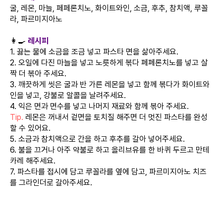
굴, 레몬, 마늘, 페페론치노, 화이트와인, 소금, 후추, 참치액, 루꼴
라, 파르미지아노
👩‍🍳
레시피
1. 끓는 물에 소금을 조금 넣고 파스타 면을 삶아주세요.
2. 오일에 다진 마늘을 넣고 노릇하게 볶다 페페론치노를 넣고 살
짝 더 볶아 주세요.
3. 깨끗하게 씻은 굴과 반 가른 레몬을 넣고 함께 볶다가 화이트와
인을 넣고, 강불로 알콜을 날려주세요.
4. 익은 면과 면수를 넣고 나머지 재료와 함께 볶아 주세요.
Tip.
레몬은 꺼내서 겉면을 토치질 해주면 더 멋진 파스타를 완성
할 수 있어요.
5. 소금과 참치액으로 간을 하고 후추를 갈아 넣어주세요.
6. 불을 끄거나 아주 약불로 하고 올리브유를 한 바퀴 두르고 만테
카레 해주세요.
7. 파스타를 접시에 담고 루꼴라를 옆에 담고, 파르미지아노 치즈
를 그라인더로 갈아주세요.