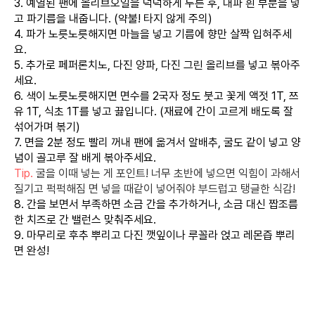
3. 예열된 팬에 올리브오일을 넉넉하게 두른 후, 대파 흰 부분을 넣
고 파기름을 내줍니다. (약불! 타지 않게 주의)
4. 파가 노릇노릇해지면 마늘을 넣고 기름에 향만 살짝 입혀주세
요.
5. 추가로 페퍼론치노, 다진 양파, 다진 그린 올리브를 넣고 볶아주
세요.
6. 색이 노릇노릇해지면 면수를 2국자 정도 붓고 꽃게 액젓 1T, 쯔
유 1T, 식초 1T를 넣고 끓입니다. (재료에 간이 고르게 배도록 잘
섞어가며 볶기)
7. 면을 2분 정도 빨리 꺼내 팬에 옮겨서 알배추, 굴도 같이 넣고 양
념이 골고루 잘 배게 볶아주세요.
Tip.
굴을 이때 넣는 게 포인트! 너무 초반에 넣으면 익힘이 과해서
질기고 퍽퍽해짐 면 넣을 때같이 넣어줘야 부드럽고 탱글한 식감!
8. 간을 보면서 부족하면 소금 간을 추가하거나, 소금 대신 짭조름
한 치즈로 간 밸런스 맞춰주세요.
9. 마무리로 후추 뿌리고 다진 깻잎이나 루꼴라 얹고 레몬즙 뿌리
면 완성!