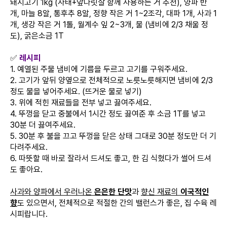
돼지고기 1kg (사태+앞다릿살 함께 사용하는 거 추천), 양파 반
개, 마늘 8알, 통후추 8알, 정향 작은 거 1~2조각, 대파 1개, 사과 1
개, 생강 작은 거 1톨, 월계수 잎 2~3개, 물 (냄비에 2/3 채울 정
도), 굵은소금 1T
✅
레시피
1. 예열된 주물 냄비에 기름을 두르고 고기를 구워주세요.
2. 고기가 앞뒤 양옆으로 전체적으로 노릇노릇해지면 냄비에 2/3
정도 물을 넣어주세요. (뜨거운 물로 넣기)
3. 위에 적힌 재료들을 전부 넣고 끓여주세요.
4. 뚜껑을 닫고 중불에서 1시간 정도 끓여준 후 소금 1T를 넣고
30분 더 끓여주세요.
5. 30분 후 불을 끄고 뚜껑을 닫은 상태 그대로 30분 정도만 더 기
다려주세요.
6. 따뜻할 때 바로 잘라서 드셔도 좋고, 한 김 식혔다가 썰어 드셔
도 좋아요.
사과와 양파에서 우러나온
은은한 단맛
과
향신 재료의
이국적인
향
도 있으면서, 전체적으로 적절한 간의 밸런스가 좋은, 집 수육 레
시피랍니다.