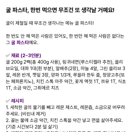
굴 파스타, 한번 먹으면 무조건 또 생각날 거예요!
굴이 제철일 때 무조건 생각나는 메뉴 굴 파스타!
한 번도 안 해 먹은 사람은 있어도, 한 번만 해 먹은 사람은 없다는
그
굴 파스타
예요.
✅
재료 (2~3인분)
굴 200g 2팩(총 400g 사용), 링귀네면(루스티켈라 추천), 올리
브오일, 대파 1대(흰 부분), 알배추(2장), 마늘 4알, 그린 올리브 3
알, 레몬 반개, 깻잎 3장, 양파 1/3개, 루꼴라 한두 줌, 청양고추(또
는 페퍼론치노), 치킨 스톡 아주 약간, 꽃게 액젓 1T, 쯔유 1T, 식초
1T, 소금 약간, 그뤼에르 치즈
✅
레시피
1. 세척한 굴의 물기를 빼고 레몬 제스트, 레몬즙, 소금으로 버무려
주세요. (비린내 제거)
2. 끓는 물에 소금 약간, 치킨 스톡을 약간 넣고 면을 삶아주세요.
(기준 시간보다 2분 덜 삶기)