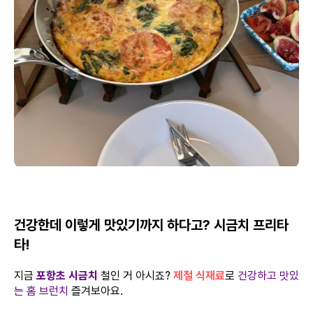
건강한데 이렇게 맛있기까지 하다고? 시금치 프리타
타!
지금
포항초 시금치
철인 거 아시죠?
제철 식재료
로
건강하고 맛있
는 홈 브런치
즐겨보아요.