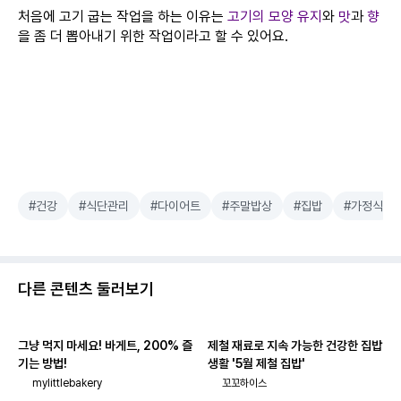
처음에 고기 굽는 작업을 하는 이유는
고기의 모양 유지
와
맛
과
향
을 좀 더 뽑아내기 위한 작업이라고 할 수 있어요.
#건강
#식단관리
#다이어트
#주말밥상
#집밥
#가정식
다른 콘텐츠 둘러보기
그냥 먹지 마세요! 바게트, 200% 즐
제철 재료로 지속 가능한 건강한 집밥
기는 방법!
생활 '5월 제철 집밥'
mylittlebakery
꼬꼬하이스