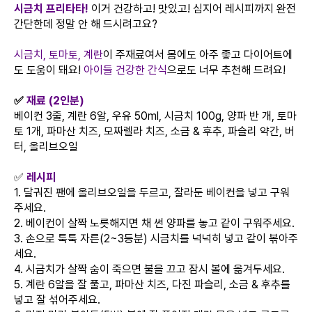
시금치 프리타타!
이거 건강하고! 맛있고! 심지어 레시피까지 완전
간단한데 정말 안 해 드시려고요?
시금치, 토마토, 계란
이 주재료여서 몸에도 아주 좋고 다이어트에
도 도움이 돼요!
아이들 건강한 간식
으로도 너무 추천해 드려요!
✅
재료 (2인분)
베이컨 3줄, 계란 6알, 우유 50ml, 시금치 100g, 양파 반 개, 토마
토 1개, 파마산 치즈, 모짜렐라 치즈, 소금 & 후추, 파슬리 약간, 버
터, 올리브오일
✅
레시피
1. 달궈진 팬에 올리브오일을 두르고, 잘라둔 베이컨을 넣고 구워
주세요.
2. 베이컨이 살짝 노릇해지면 채 썬 양파를 놓고 같이 구워주세요.
3. 손으로 툭툭 자른(2~3등분) 시금치를 넉넉히 넣고 같이 볶아주
세요.
4. 시금치가 살짝 숨이 죽으면 불을 끄고 잠시 볼에 옮겨두세요.
5. 계란 6알을 잘 풀고, 파마산 치즈, 다진 파슬리, 소금 & 후추를
넣고 잘 섞어주세요.