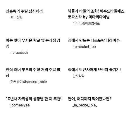
신혼쀼의 주말 삼시세끼
해물과 바질의 조화! 씨푸드바질페스
토파스타 by 마마리다이닝
찌니집밥
마마리.송하슬람셰프
아는 맛이 무서운 학교 앞 분식집 감
집에서 만드는 레스토랑 티라미수
성
homechef_lee
naraeduck
한식 러버 부부의 취향 저격 주말 밥
집에서도 근사하게 브런치 즐기기!
상
만지식탁
한서테이블hanseo_table
10년차 자취생의 상황별 한 끼 추천!
연어, 어디까지 먹어봤나연?
joomealyee
_la_petite_joie_