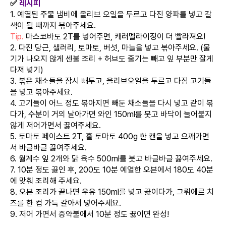
✅
레시피
1. 예열된 주물 냄비에 올리브 오일을 두르고 다진 양파를 넣고 갈
색이 될 때까지 볶아주세요.
Tip.
마스코바도 2T를 넣어주면, 캐러멜라이징이 더 빨라져요!
2. 다진 당근, 샐러리, 토마토, 버섯, 마늘을 넣고 볶아주세요. (물
기가 나오지 않게 센불 조리 + 허브도 줄기는 빼고 잎 부분만 잘게
다져 넣기)
3. 볶은 채소들을 잠시 빼두고, 올리브오일을 두르고 다짐 고기들
을 넣고 볶아주세요.
4. 고기들이 어느 정도 볶아지면 빼둔 채소들을 다시 넣고 같이 볶
다가, 수분이 거의 날아가면 와인 150ml를 붓고 바닥이 눌어붙지
않게 저어가면서 끓여주세요.
5. 토마토 페이스트 2T, 홀 토마토 400g 한 캔을 넣고 으깨가면
서 바글바글 끓여주세요.
6. 월계수 잎 2개와 닭 육수 500ml를 붓고 바글바글 끓여주세요.
7. 10분 정도 끓인 후, 200도 10분 예열한 오븐에서 180도 40분
에 맞춰 조리해 주세요.
8. 오븐 조리가 끝나면 우유 150ml를 넣고 끓이다가, 그뤼에르 치
즈를 한 컵 가득 갈아서 넣어주세요.
9. 저어 가면서 중약불에서 10분 정도 끓이면 완성!