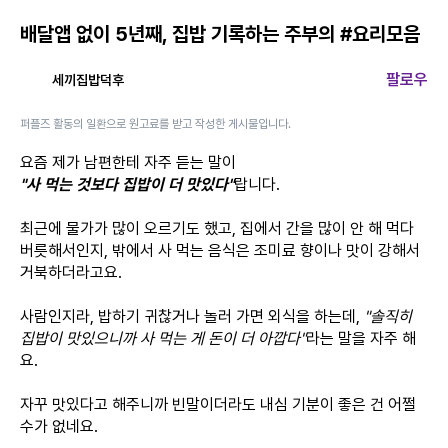
배달앱 없이 5년째, 집밥 기록하는 주부의 #요리모음
팔로우
세끼집밥덕후
퍼플즈 활동의 일환으로 원고료를 받고 작성한 게시물입니다.
요즘 제가 남편한테 자주 듣는 말이
"사 먹는 것보다 집밥이 더 맛있다"
랍니다.
최근에 물가가 많이 오르기도 했고, 집에서 간을 많이 안 해 먹다
버릇해서인지, 밖에서 사 먹는 음식은 조미료 향이나 맛이 강해서
거북하더라고요.
사람인지라, 밥하기 귀찮거나 놀러 가면 외식을 하는데,
"솔직히
집밥이 맛있으니까 사 먹는 게 돈이 더 아깝다"
라는 말을 자주 해
요.
자꾸 맛있다고 해주니까 빈말이더라도 내심 기분이 좋은 건 어쩔
수가 없네요.