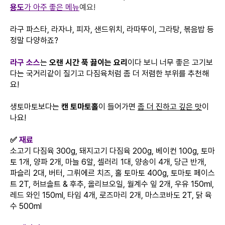
용도
가 아주 좋은 메뉴
예요!
라구 파스타, 라자냐, 피자, 샌드위치, 라따뚜이, 그라탕, 볶음밥 등
정말 다양하죠?
라구 소스
는
오랜 시간 푹 끓이는 요리
이다 보니 너무 좋은 고기보
다는 국거리같이 질기고 다짐육처럼 좀 더 저렴한 부위를 추천해
요!
생토마토보다는
캔 토마토홀
이 들어가면
좀 더 진하고 깊은 맛
이
나요!
✅
재료
소고기 다짐육 300g, 돼지고기 다짐육 200g, 베이컨 100g, 토마
토 1개, 양파 2개, 마늘 6알, 셀러리 1대, 양송이 4개, 당근 반개,
파슬리 2대, 버터, 그뤼에르 치즈, 홀 토마토 400g, 토마토 페이스
트 2T, 허브솔트 & 후추, 올리브오일, 월계수 잎 2개, 우유 150ml,
레드 와인 150ml, 타임 4개, 로즈마리 2개, 마스코바도 2T, 닭 육
수 500ml