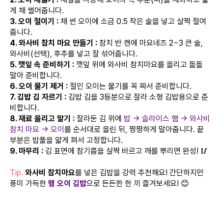
게 채 썰어줍니다.
3. 오이 절이기 :
채 썬 오이에 소금 0.5 작은 술을 넣고 살짝 절여
줍니다.
4. 와사비 참치 마요 만들기 :
참치 반 캔에 마요네즈 2~3 큰 술,
와사비(선택), 후추를 넣고 잘 섞어줍니다.
5. 깻잎 속 준비하기 :
깻잎 위에 와사비 참치마요를 올리고 돌돌
말아 준비합니다.
6. 오이 물기 제거 :
절인 오이는 물기를 꼭 짜서 준비합니다.
7. 김밥 김 자르기 :
김밥 김을 3등분으로 잘라 소형 김밥용으로 준
비합니다.
8. 재료 올리고 말기 :
잘라둔 김 위에
밥 → 슬라이스 햄 → 와사비
참치 마요 → 오이
를 순서대로 올린 뒤, 짱짱하게 말아줍니다. 끝
부분은 밥풀을 얇게 펴서 고정합니다.
9. 마무리 :
김 표면에 참기름을 살짝 바르고 깨를 뿌리면 완성! 🥢
Tip.
와사비 참치마요
를 넣은 김밥을 강력 추천해요! 간단하지만
풍미 가득한
햄 오이 김밥
으로 든든한 한 끼 즐겨보세요! 😊