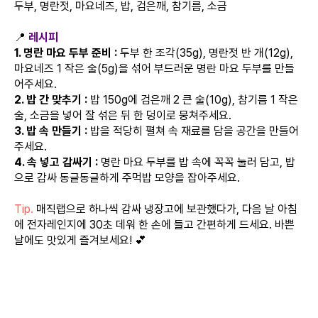
두부, 명란젓, 마요네즈, 밥, 검은깨, 참기름, 소금
📍
레시피
1. 명란 마요 두부 준비 :
두부 한 조각(35g), 명란젓 반 개(12g),
마요네즈 1 작은 술(5g)을 섞어 부드러운 명란 마요 두부를 만들
어주세요.
2. 밥 간 맞추기 :
밥 150g에 검은깨 2 큰 술(10g), 참기름 1 작은
술, 소금을 넣어 잘 섞은 뒤 한 덩이로 뭉쳐주세요.
3. 밥 속 만들기 :
밥을 적당히 펼쳐 속 재료를 담을 공간을 만들어
주세요.
4. 속 넣고 감싸기 :
명란 마요 두부를 밥 속에 꼭꼭 눌러 담고, 밥
으로 감싸 동글동글하게 주먹밥 모양을 잡아주세요.
Tip.
매직랩으로 하나씩 감싸 냉장고에 보관했다가, 다음 날 아침
에 전자레인지에 30초 데워 한 손에 들고 간편하게 드세요. 바쁜
날에도 맛있게 즐겨보세요! 💕