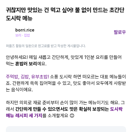
귀찮지만 맛있는 건 먹고 싶어! 불 없이 만드는 초간단
도시락 메뉴
borri.rice
팔로우
보리 · 집밥
퍼플즈 활동의 일환으로 원고료를 받고 작성한 게시물입니다.
안녕하세요! 매일 새롭고 간단하게, 맛있게 1인분 요리를 만들어
먹는
혼밥러 보리
예요.
주먹밥, 김밥, 유부초밥!
소풍 도시락 하면 떠오르는 대표 메뉴들이
죠. 간편하게 쏙쏙 집어먹을 수 있고, 맛도 좋아서 모두에게 사랑받
는 음식이에요.
하지만 의외로 재료 준비부터 손이 많이 가는 메뉴이기도 해요. 그
래서
간단하게 만들 수 있으면서도 맛은 확실히 보장되는
도시락
메뉴 레시피 세 가지
를 소개할게요 😊