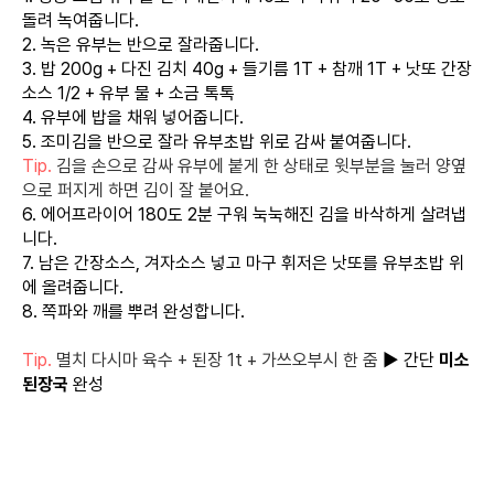
돌려 녹여줍니다.
2. 녹은 유부는 반으로 잘라줍니다.
3. 밥 200g + 다진 김치 40g + 들기름 1T + 참깨 1T + 낫또 간장
소스 1/2 + 유부 물 + 소금 톡톡
4. 유부에 밥을 채워 넣어줍니다.
5. 조미김을 반으로 잘라 유부초밥 위로 감싸 붙여줍니다.
Tip.
김을 손으로 감싸 유부에 붙게 한 상태로 윗부분을 눌러 양옆
으로 퍼지게 하면 김이 잘 붙어요.
6. 에어프라이어 180도 2분 구워 눅눅해진 김을 바삭하게 살려냅
니다.
7. 남은 간장소스, 겨자소스 넣고 마구 휘저은 낫또를 유부초밥 위
에 올려줍니다.
8. 쪽파와 깨를 뿌려 완성합니다.
Tip.
멸치 다시마 육수 + 된장 1t + 가쓰오부시 한 줌
▶️ 간단
미소
된장국
완성