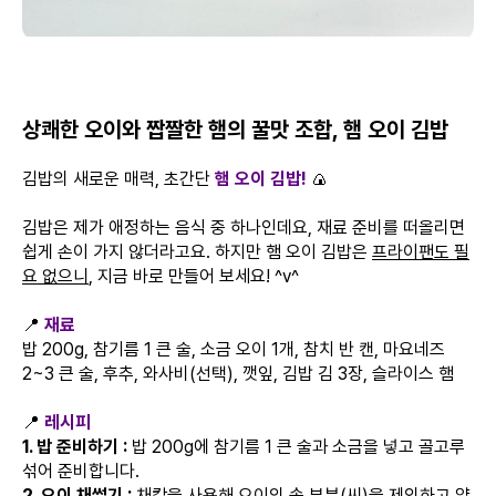
상쾌한 오이와 짭짤한 햄의 꿀맛 조합, 햄 오이 김밥
김밥의 새로운 매력, 초간단
햄 오이 김밥!
🍙
김밥은 제가 애정하는 음식 중 하나인데요, 재료 준비를 떠올리면
쉽게 손이 가지 않더라고요. 하지만 햄 오이 김밥은
프라이팬도 필
요 없으니
, 지금 바로 만들어 보세요! ^v^
📍
재료
밥 200g, 참기름 1 큰 술, 소금 오이 1개, 참치 반 캔, 마요네즈
2~3 큰 술, 후추, 와사비(선택), 깻잎, 김밥 김 3장, 슬라이스 햄
📍
레시피
1. 밥 준비하기 :
밥 200g에 참기름 1 큰 술과 소금을 넣고 골고루
섞어 준비합니다.
2. 오이 채썰기 :
채칼을 사용해 오이의 속 부분(씨)을 제외하고 얇