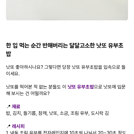
한 입 먹는 순간 반해버리는 달달고소한 낫또 유부초
밥
낫또 좋아하시나요? 그렇다면 당장 낫또 유부초밥을 입속으로 들
이세요.
낫또를 먹어본 적 없는 분들도 이
낫또 유부초밥
으로 낫또에 입문
해 보시는 건 어떨까요?
📍
재료
밥, 김치, 들기름, 참깨, 낫또, 소금, 조림 유부, 도시락 김
📍
레시피
1. 냉동 조림 유부를 전자레인지에 10초씩 나눠서 20~30초 정도