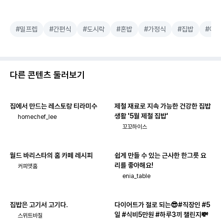
#밀프렙
#간편식
#도시락
#혼밥
#가정식
#집밥
#아
다른 콘텐츠 둘러보기
집에서 만드는 레스토랑 티라미수
제철 재료로 지속 가능한 건강한 집밥
생활 '5월 제철 집밥'
homechef_lee
꼬꼬하이스
월드 바리스타의 홈 카페 레시피
쉽게 만들 수 있는 근사한 한그릇 요
리를 좋아해요!
커피앳홈
enia_table
집밥은 고기서 고기다.
다이어트가 절로 되는😎#직장인 #5
일 #식비5만원 #하루3끼 챌린지💸
스위트바질